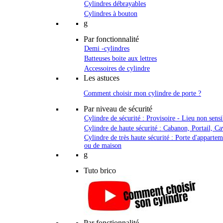
Cylindres débrayables
Cylindres à bouton
g
Par fonctionnalité
Demi -cylindres
Batteuses boite aux lettres
Accessoires de cylindre
Les astuces
Comment choisir mon cylindre de porte ?
Par niveau de sécurité
Cylindre de sécurité : Provisoire - Lieu non sensi
Cylindre de haute sécurité : Cabanon, Portail, Ca
Cylindre de très haute sécurité : Porte d'apparte
ou de maison
g
Tuto brico
Par fonctionnalité