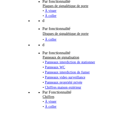
Par fonctionnalité
Plaques de signalétique de porte
•
À visser
•
À coller
d
Par fonctionnalité
Disques de signalétique de porte
•
À coller
d
Par fonctionnalité
Panneaux de signalisation
•
Panneaux interdiction de stationner
•
Panneaux WC
•
Panneaux interdiction de fumer
•
Panneaux video surveillance
•
Panneaux propriété privée
•
Chiffres maison extérieur
Par Fonctionnalité
Chiffres
•
À visser
•
À coller