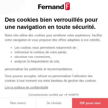
Par fonctionnalité
Cendrier
Par fonctionnalité
Des cookies bien verrouillés pour
Equipements de porte
une navigation en toute sécurité.
•
Entrebâilleurs de porte
Notre site utilise des cookies pour améliorer votre expérience, faciliter
•
Judas de porte
votre navigation et vous proposer des offres adaptées à vos intérêts.
•
Fermes-portes
Les cookies nous permettent notamment de :
mémoriser le contenu de votre panier,
•
Arrêts de porte
sécuriser vos connexions,
•
Butoirs de porte
analyser la fréquentation du site,
•
Charnières de porte
personnaliser les publicités et recommandations.
•
Accessoires de fixation
Vous pouvez accepter, refuser ou personnaliser l’utilisation des
cookies à tout moment via notre bandeau de gestion des cookies.
Les astuces
Lire la politique de confidentialité
Les équipements de porte
Consentements certifiés par
Les équipements pour les personnes
Non merci
Je choisis
OK pour moi
By Thirard