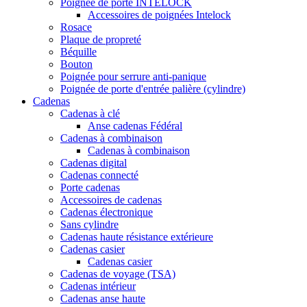
Poignée de porte INTELOCK
Accessoires de poignées Intelock
Rosace
Plaque de propreté
Béquille
Bouton
Poignée pour serrure anti-panique
Poignée de porte d'entrée palière (cylindre)
Cadenas
Cadenas à clé
Anse cadenas Fédéral
Cadenas à combinaison
Cadenas à combinaison
Cadenas digital
Cadenas connecté
Porte cadenas
Accessoires de cadenas
Cadenas électronique
Sans cylindre
Cadenas haute résistance extérieure
Cadenas casier
Cadenas casier
Cadenas de voyage (TSA)
Cadenas intérieur
Cadenas anse haute