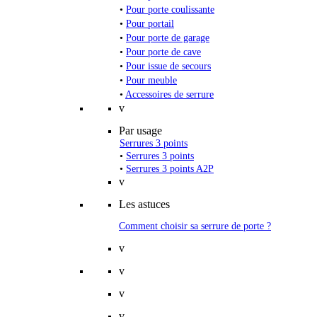
•
Pour porte coulissante
•
Pour portail
•
Pour porte de garage
•
Pour porte de cave
•
Pour issue de secours
•
Pour meuble
•
Accessoires de serrure
v
Par usage
Serrures 3 points
•
Serrures 3 points
•
Serrures 3 points A2P
v
Les astuces
Comment choisir sa serrure de porte ?
v
v
v
v