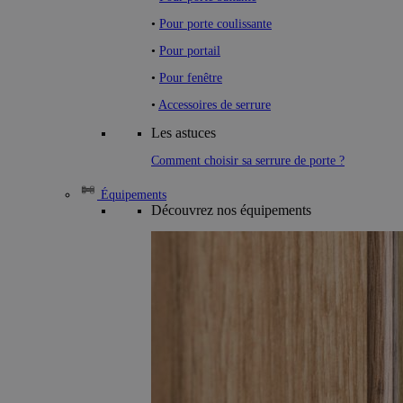
•
Pour porte coulissante
•
Pour portail
•
Pour fenêtre
•
Accessoires de serrure
Les astuces
Comment choisir sa serrure de porte ?
Équipements
Découvrez nos équipements