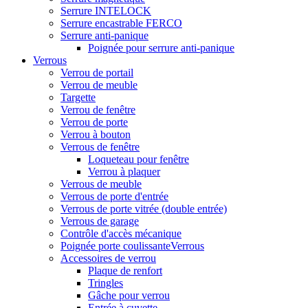
Serrure INTELOCK
Serrure encastrable FERCO
Serrure anti-panique
Poignée pour serrure anti-panique
Verrous
Verrou de portail
Verrou de meuble
Targette
Verrou de fenêtre
Verrou de porte
Verrou à bouton
Verrous de fenêtre
Loqueteau pour fenêtre
Verrou à plaquer
Verrous de meuble
Verrous de porte d'entrée
Verrous de porte vitrée (double entrée)
Verrous de garage
Contrôle d'accès mécanique
Poignée porte coulissanteVerrous
Accessoires de verrou
Plaque de renfort
Tringles
Gâche pour verrou
Entrée à cuvette