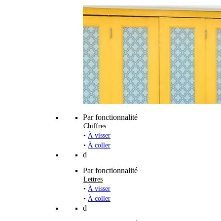
Par fonctionnalité
Chiffres
•
À visser
•
À coller
d
Par fonctionnalité
Lettres
•
À visser
•
À coller
d