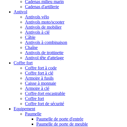
Cadenas milieu marin
Cadenas d'artillerie
Antivol
Antivols vélo
Antivols moto/scooter
Antivols de mobilier
Antivols à clé
Câble
Antivols à combinaison
Chaîne
Antivols de trottinette
Antivol tête d'attelage
Coffre fort
Coffre fort à code
Coffre fort à clé
Armoire à fusils
Caisse à monnaie
Armoire à clé
Coffre-fort encastrable
Coffre fort
Coffre fort de sécurité
Equipement
Paumelle
Paumelle de porte d'entrée
Paumelle de porte de meuble