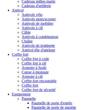
Cadenas milieu marin
Cadenas d'artillerie
Antivol
Antivols vélo
Antivols moto/scooter
Antivols de mobilier
Antivols à clé
Câble
Antivols à combinaison
Chaîne
Antivols de trottinette
Antivol tête d'attelage
Coffre fort
Coffre fort à code
Coffre fort à clé
Armoire à fusils
Caisse à monnaie
Armoire à clé
Coffre-fort encastrable
Coffre fort
Coffre fort de sécurité
Equipement
Paumelle
Paumelle de porte d'entrée
Paumelle de porte de meuble