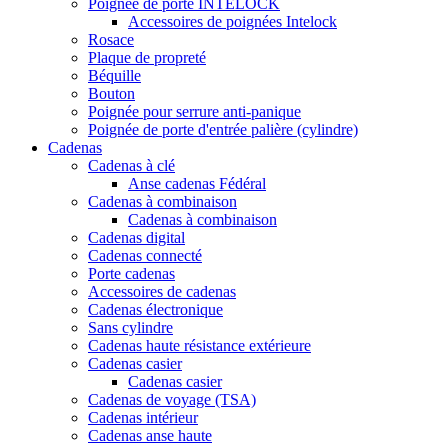
Poignée de porte INTELOCK
Accessoires de poignées Intelock
Rosace
Plaque de propreté
Béquille
Bouton
Poignée pour serrure anti-panique
Poignée de porte d'entrée palière (cylindre)
Cadenas
Cadenas à clé
Anse cadenas Fédéral
Cadenas à combinaison
Cadenas à combinaison
Cadenas digital
Cadenas connecté
Porte cadenas
Accessoires de cadenas
Cadenas électronique
Sans cylindre
Cadenas haute résistance extérieure
Cadenas casier
Cadenas casier
Cadenas de voyage (TSA)
Cadenas intérieur
Cadenas anse haute