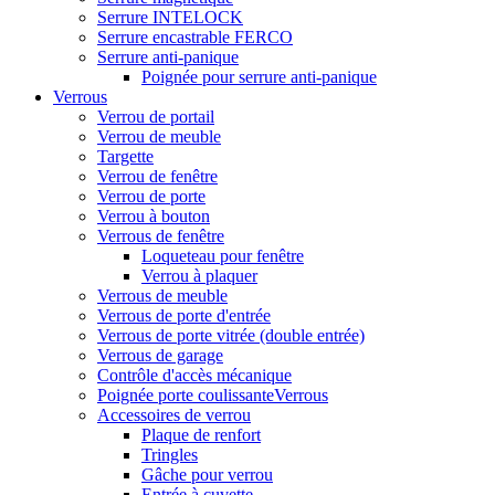
Serrure INTELOCK
Serrure encastrable FERCO
Serrure anti-panique
Poignée pour serrure anti-panique
Verrous
Verrou de portail
Verrou de meuble
Targette
Verrou de fenêtre
Verrou de porte
Verrou à bouton
Verrous de fenêtre
Loqueteau pour fenêtre
Verrou à plaquer
Verrous de meuble
Verrous de porte d'entrée
Verrous de porte vitrée (double entrée)
Verrous de garage
Contrôle d'accès mécanique
Poignée porte coulissanteVerrous
Accessoires de verrou
Plaque de renfort
Tringles
Gâche pour verrou
Entrée à cuvette