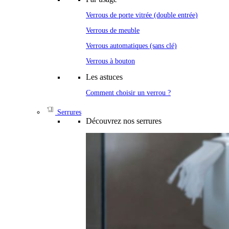
Verrous de porte vitrée (double entrée)
Verrous de meuble
Verrous automatiques (sans clé)
Verrous à bouton
Les astuces
Comment choisir un verrou ?
Serrures
Découvrez nos serrures