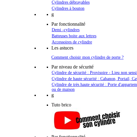
Cylindres débrayables
Cylindres à bouton
g
Par fonctionnalité
Demi -cylindres
Batteuses boite aux lettres
Accessoires de cylindre
Les astuces
Comment choisir mon cylindre de porte ?
Par niveau de sécurité
Cylindre de sécurité : Provisoire - Lieu non sensi
Cylindre de haute sécurité : Cabanon, Portail, Ca
Cylindre de très haute sécurité : Porte d'apparte
ou de maison
g
Tuto brico
Par fonctionnalité