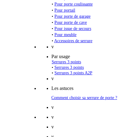
•
Pour porte coulissante
•
Pour portail
•
Pour porte de garage
•
Pour porte de cave
•
Pour issue de secours
•
Pour meuble
•
Accessoires de serrure
v
Par usage
Serrures 3 points
•
Serrures 3 points
•
Serrures 3 points A2P
v
Les astuces
Comment choisir sa serrure de porte ?
v
v
v
v