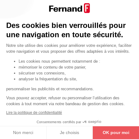
Par fonctionnalité
Cendrier
Par fonctionnalité
Des cookies bien verrouillés pour
Equipements de porte
une navigation en toute sécurité.
•
Entrebâilleurs de porte
Notre site utilise des cookies pour améliorer votre expérience, faciliter
•
Judas de porte
votre navigation et vous proposer des offres adaptées à vos intérêts.
•
Fermes-portes
Les cookies nous permettent notamment de :
mémoriser le contenu de votre panier,
•
Arrêts de porte
sécuriser vos connexions,
•
Butoirs de porte
analyser la fréquentation du site,
•
Charnières de porte
personnaliser les publicités et recommandations.
•
Accessoires de fixation
Vous pouvez accepter, refuser ou personnaliser l’utilisation des
cookies à tout moment via notre bandeau de gestion des cookies.
Les astuces
Lire la politique de confidentialité
Les équipements de porte
Consentements certifiés par
Les équipements pour les personnes
Non merci
Je choisis
OK pour moi
By Thirard