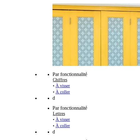
Par fonctionnalité
Chiffres
•
À visser
•
À coller
d
Par fonctionnalité
Lettres
•
À visser
•
À coller
d