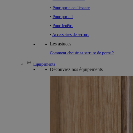
•
Pour porte coulissante
•
Pour portail
•
Pour fenêtre
•
Accessoires de serrure
Les astuces
Comment choisir sa serrure de porte ?
Équipements
Découvrez nos équipements