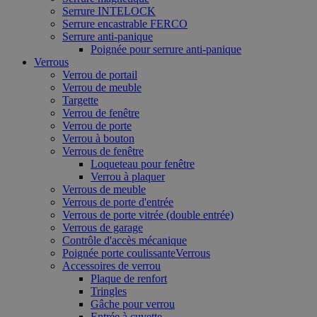
Serrure INTELOCK
Serrure encastrable FERCO
Serrure anti-panique
Poignée pour serrure anti-panique
Verrous
Verrou de portail
Verrou de meuble
Targette
Verrou de fenêtre
Verrou de porte
Verrou à bouton
Verrous de fenêtre
Loqueteau pour fenêtre
Verrou à plaquer
Verrous de meuble
Verrous de porte d'entrée
Verrous de porte vitrée (double entrée)
Verrous de garage
Contrôle d'accès mécanique
Poignée porte coulissanteVerrous
Accessoires de verrou
Plaque de renfort
Tringles
Gâche pour verrou
Entrée à cuvette