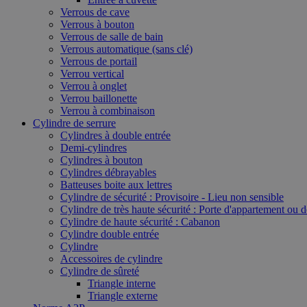
Verrous de cave
Verrous à bouton
Verrous de salle de bain
Verrous automatique (sans clé)
Verrous de portail
Verrou vertical
Verrou à onglet
Verrou baillonette
Verrou à combinaison
Cylindre de serrure
Cylindres à double entrée
Demi-cylindres
Cylindres à bouton
Cylindres débrayables
Batteuses boite aux lettres
Cylindre de sécurité : Provisoire - Lieu non sensible
Cylindre de très haute sécurité : Porte d'appartement ou 
Cylindre de haute sécurité : Cabanon
Cylindre double entrée
Cylindre
Accessoires de cylindre
Cylindre de sûreté
Triangle interne
Triangle externe