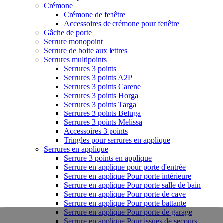
Crémone
Crémone de fenêtre
Accessoires de crémone pour fenêtre
Gâche de porte
Serrure monopoint
Serrure de boite aux lettres
Serrures multipoints
Serrures 3 points
Serrures 3 points A2P
Serrures 3 points Carene
Serrures 3 points Horga
Serrures 3 points Targa
Serrures 3 points Beluga
Serrures 3 points Melissa
Accessoires 3 points
Tringles pour serrures en applique
Serrures en applique
Serrure 3 points en applique
Serrure en applique pour porte d'entrée
Serrure en applique Pour porte intérieure
Serrure en applique Pour porte salle de bain
Serrure en applique Pour porte de cave
Serrure en applique Pour porte battante
Serrure en applique Pour porte de garage
Serrure en applique Pour issues de secours