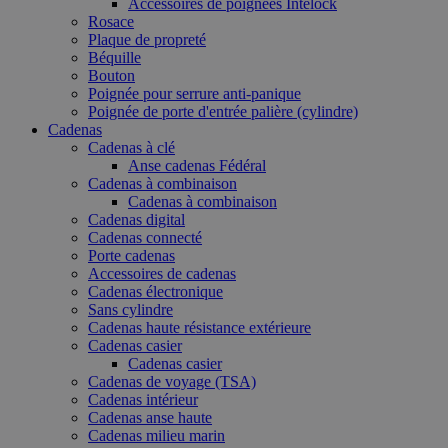
Accessoires de poignées Intelock
Rosace
Plaque de propreté
Béquille
Bouton
Poignée pour serrure anti-panique
Poignée de porte d'entrée palière (cylindre)
Cadenas
Cadenas à clé
Anse cadenas Fédéral
Cadenas à combinaison
Cadenas à combinaison
Cadenas digital
Cadenas connecté
Porte cadenas
Accessoires de cadenas
Cadenas électronique
Sans cylindre
Cadenas haute résistance extérieure
Cadenas casier
Cadenas casier
Cadenas de voyage (TSA)
Cadenas intérieur
Cadenas anse haute
Cadenas milieu marin