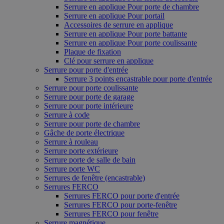
Serrure en applique Pour porte de chambre
Serrure en applique Pour portail
Accessoires de serrure en applique
Serrure en applique Pour porte battante
Serrure en applique Pour porte coulissante
Plaque de fixation
Clé pour serrure en applique
Serrure pour porte d'entrée
Serrure 3 points encastrable pour porte d'entrée
Serrure pour porte coulissante
Serrure pour porte de garage
Serrure pour porte intérieure
Serrure à code
Serrure pour porte de chambre
Gâche de porte électrique
Serrure à rouleau
Serrure porte extérieure
Serrure porte de salle de bain
Serrure porte WC
Serrures de fenêtre (encastrable)
Serrures FERCO
Serrures FERCO pour porte d'entrée
Serrures FERCO pour porte-fenêtre
Serrures FERCO pour fenêtre
Serrure magnétique