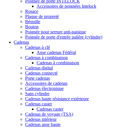
Poignée de porte INTELOCK
Accessoires de poignées Intelock
Rosace
Plaque de propreté
Béquille
Bouton
Poignée pour serrure anti-panique
Poignée de porte d'entrée palière (cylindre)
Cadenas
Cadenas à clé
Anse cadenas Fédéral
Cadenas à combinaison
Cadenas à combinaison
Cadenas digital
Cadenas connecté
Porte cadenas
Accessoires de cadenas
Cadenas électronique
Sans cylindre
Cadenas haute résistance extérieure
Cadenas casier
Cadenas casier
Cadenas de voyage (TSA)
Cadenas intérieur
Cadenas anse haute