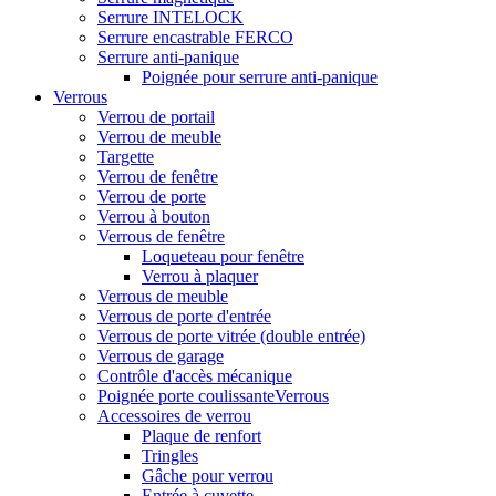
Serrure INTELOCK
Serrure encastrable FERCO
Serrure anti-panique
Poignée pour serrure anti-panique
Verrous
Verrou de portail
Verrou de meuble
Targette
Verrou de fenêtre
Verrou de porte
Verrou à bouton
Verrous de fenêtre
Loqueteau pour fenêtre
Verrou à plaquer
Verrous de meuble
Verrous de porte d'entrée
Verrous de porte vitrée (double entrée)
Verrous de garage
Contrôle d'accès mécanique
Poignée porte coulissanteVerrous
Accessoires de verrou
Plaque de renfort
Tringles
Gâche pour verrou
Entrée à cuvette