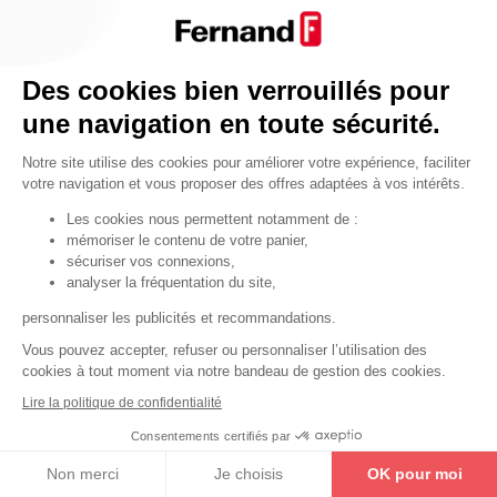
Par fonctionnalité
Cendrier
Par fonctionnalité
Des cookies bien verrouillés pour
Equipements de porte
une navigation en toute sécurité.
•
Entrebâilleurs de porte
Notre site utilise des cookies pour améliorer votre expérience, faciliter
•
Judas de porte
votre navigation et vous proposer des offres adaptées à vos intérêts.
•
Fermes-portes
Les cookies nous permettent notamment de :
mémoriser le contenu de votre panier,
•
Arrêts de porte
sécuriser vos connexions,
•
Butoirs de porte
analyser la fréquentation du site,
•
Charnières de porte
personnaliser les publicités et recommandations.
•
Accessoires de fixation
Vous pouvez accepter, refuser ou personnaliser l’utilisation des
cookies à tout moment via notre bandeau de gestion des cookies.
Les astuces
Lire la politique de confidentialité
Les équipements de porte
Consentements certifiés par
Les équipements pour les personnes
Non merci
Je choisis
OK pour moi
By Thirard