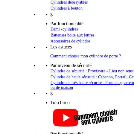
Cylindres débrayables
Cylindres à bouton
g
Par fonctionnalité
Demi -cylindres
Batteuses boite aux lettres
Accessoires de cylindre
Les astuces
Comment choisir mon cylindre de porte ?
Par niveau de sécurité
Cylindre de sécurité : Provisoire - Lieu non sensi
Cylindre de haute sécurité : Cabanon, Portail, Ca
Cylindre de très haute sécurité : Porte d'apparte
ou de maison
g
Tuto brico
Par fonctionnalité