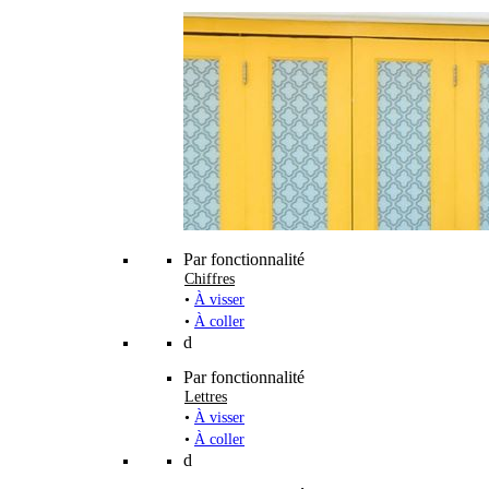
Par fonctionnalité
Chiffres
•
À visser
•
À coller
d
Par fonctionnalité
Lettres
•
À visser
•
À coller
d