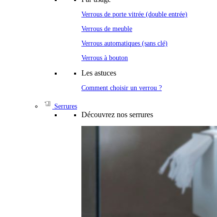
Verrous de porte vitrée (double entrée)
Verrous de meuble
Verrous automatiques (sans clé)
Verrous à bouton
Les astuces
Comment choisir un verrou ?
Serrures
Découvrez nos serrures