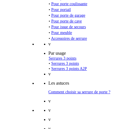
•
Pour porte coulissante
•
Pour portail
•
Pour porte de garage
•
Pour porte de cave
•
Pour issue de secours
•
Pour meuble
•
Accessoires de serrure
v
Par usage
Serrures 3 points
•
Serrures 3 points
•
Serrures 3 points A2P
v
Les astuces
Comment choisir sa serrure de porte ?
v
v
v
v