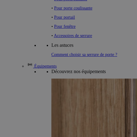
•
Pour porte coulissante
•
Pour portail
•
Pour fenêtre
•
Accessoires de serrure
Les astuces
Comment choisir sa serrure de porte ?
Équipements
Découvrez nos équipements