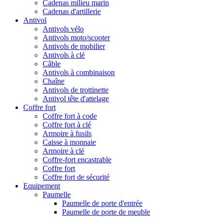
Cadenas milieu marin
Cadenas d'artillerie
Antivol
Antivols vélo
Antivols moto/scooter
Antivols de mobilier
Antivols à clé
Câble
Antivols à combinaison
Chaîne
Antivols de trottinette
Antivol tête d'attelage
Coffre fort
Coffre fort à code
Coffre fort à clé
Armoire à fusils
Caisse à monnaie
Armoire à clé
Coffre-fort encastrable
Coffre fort
Coffre fort de sécurité
Equipement
Paumelle
Paumelle de porte d'entrée
Paumelle de porte de meuble