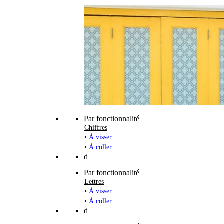
Par fonctionnalité
Chiffres
•
À visser
•
À coller
d
Par fonctionnalité
Lettres
•
À visser
•
À coller
d