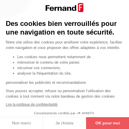
Par fonctionnalité
Cendrier
Par fonctionnalité
Des cookies bien verrouillés pour
Equipements de porte
une navigation en toute sécurité.
•
Entrebâilleurs de porte
Notre site utilise des cookies pour améliorer votre expérience, faciliter
•
Judas de porte
votre navigation et vous proposer des offres adaptées à vos intérêts.
•
Fermes-portes
Les cookies nous permettent notamment de :
mémoriser le contenu de votre panier,
•
Arrêts de porte
sécuriser vos connexions,
•
Butoirs de porte
analyser la fréquentation du site,
•
Charnières de porte
personnaliser les publicités et recommandations.
•
Accessoires de fixation
Vous pouvez accepter, refuser ou personnaliser l’utilisation des
cookies à tout moment via notre bandeau de gestion des cookies.
Les astuces
Lire la politique de confidentialité
Les équipements de porte
Consentements certifiés par
Les équipements pour les personnes
Non merci
Je choisis
OK pour moi
By Thirard