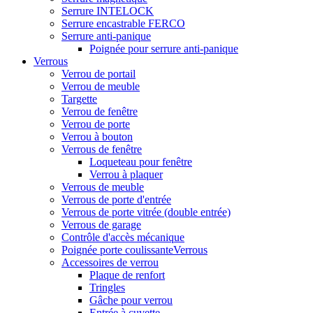
Serrure INTELOCK
Serrure encastrable FERCO
Serrure anti-panique
Poignée pour serrure anti-panique
Verrous
Verrou de portail
Verrou de meuble
Targette
Verrou de fenêtre
Verrou de porte
Verrou à bouton
Verrous de fenêtre
Loqueteau pour fenêtre
Verrou à plaquer
Verrous de meuble
Verrous de porte d'entrée
Verrous de porte vitrée (double entrée)
Verrous de garage
Contrôle d'accès mécanique
Poignée porte coulissanteVerrous
Accessoires de verrou
Plaque de renfort
Tringles
Gâche pour verrou
Entrée à cuvette