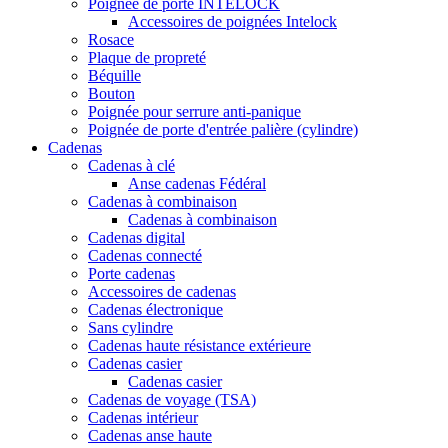
Poignée de porte INTELOCK
Accessoires de poignées Intelock
Rosace
Plaque de propreté
Béquille
Bouton
Poignée pour serrure anti-panique
Poignée de porte d'entrée palière (cylindre)
Cadenas
Cadenas à clé
Anse cadenas Fédéral
Cadenas à combinaison
Cadenas à combinaison
Cadenas digital
Cadenas connecté
Porte cadenas
Accessoires de cadenas
Cadenas électronique
Sans cylindre
Cadenas haute résistance extérieure
Cadenas casier
Cadenas casier
Cadenas de voyage (TSA)
Cadenas intérieur
Cadenas anse haute