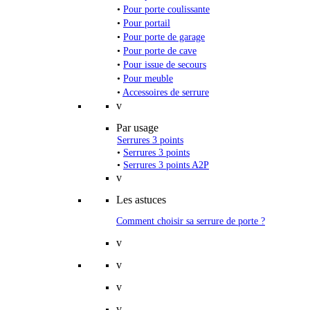
•
Pour porte coulissante
•
Pour portail
•
Pour porte de garage
•
Pour porte de cave
•
Pour issue de secours
•
Pour meuble
•
Accessoires de serrure
v
Par usage
Serrures 3 points
•
Serrures 3 points
•
Serrures 3 points A2P
v
Les astuces
Comment choisir sa serrure de porte ?
v
v
v
v