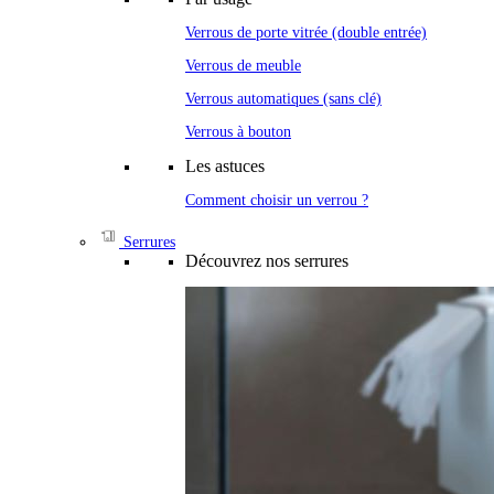
Verrous de porte vitrée (double entrée)
Verrous de meuble
Verrous automatiques (sans clé)
Verrous à bouton
Les astuces
Comment choisir un verrou ?
Serrures
Découvrez nos serrures