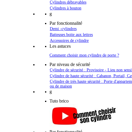
Cylindres débrayables
Cylindres à bouton
g
Par fonctionnalité
Demi -cylindres
Batteuses boite aux lettres
Accessoires de cylindre
Les astuces
Comment choisir mon cylindre de porte ?
Par niveau de sécurité
Cylindre de sécurité : Provisoire - Lieu non sensi
Cylindre de haute sécurité : Cabanon, Portail, Ca
Cylindre de très haute sécurité : Porte d'apparte
ou de maison
g
Tuto brico
Par fonctionnalité