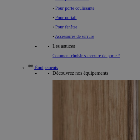
•
Pour porte coulissante
•
Pour portail
•
Pour fenêtre
•
Accessoires de serrure
Les astuces
Comment choisir sa serrure de porte ?
Équipements
Découvrez nos équipements