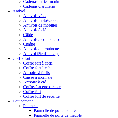
Cadenas milieu marin
Cadenas d'artillerie
Antivol
Antivols vélo
Antivols moto/scooter
Antivols de mobilier
Antivols à clé
Câble
Antivols à combinaison
Chaîne
Antivols de trottinette
Antivol tête d'attelage
Coffre fort
Coffre fort à code
Coffre fort à clé
Armoire à fusils
Caisse à monnaie
Armoire à clé
Coffre-fort encastrable
Coffre fort
Coffre fort de sécurité
Equipement
Paumelle
Paumelle de porte d'entrée
Paumelle de porte de meuble