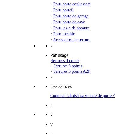
•
Pour porte coulissante
•
Pour portail
•
Pour porte de garage
•
Pour porte de cave
•
Pour issue de secours
•
Pour meuble
•
Accessoires de serrure
v
Par usage
Serrures 3 points
•
Serrures 3 points
•
Serrures 3 points A2P
v
Les astuces
Comment choisir sa serrure de porte ?
v
v
v
v