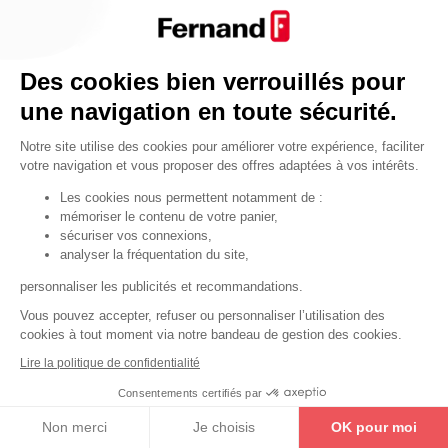
Par fonctionnalité
Cendrier
Par fonctionnalité
Des cookies bien verrouillés pour
Equipements de porte
une navigation en toute sécurité.
•
Entrebâilleurs de porte
Notre site utilise des cookies pour améliorer votre expérience, faciliter
•
Judas de porte
votre navigation et vous proposer des offres adaptées à vos intérêts.
•
Fermes-portes
Les cookies nous permettent notamment de :
mémoriser le contenu de votre panier,
•
Arrêts de porte
sécuriser vos connexions,
•
Butoirs de porte
analyser la fréquentation du site,
•
Charnières de porte
personnaliser les publicités et recommandations.
•
Accessoires de fixation
Vous pouvez accepter, refuser ou personnaliser l’utilisation des
cookies à tout moment via notre bandeau de gestion des cookies.
Les astuces
Lire la politique de confidentialité
Les équipements de porte
Consentements certifiés par
Les équipements pour les personnes
Non merci
Je choisis
OK pour moi
By Thirard