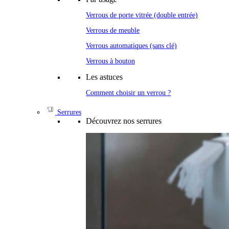
Verrous de porte vitrée (double entrée)
Verrous de meuble
Verrous automatiques (sans clé)
Verrous à bouton
Les astuces
Comment choisir un verrou ?
Serrures
Découvrez nos serrures