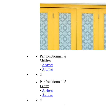
Par fonctionnalité
Chiffres
•
À visser
•
À coller
d
Par fonctionnalité
Lettres
•
À visser
•
À coller
d