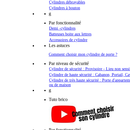
Cylindres débrayables
Cylindres à bouton
g
Par fonctionnalité
Demi -cylindres
Batteuses boite aux lettres
Accessoires de cylindre
Les astuces
Comment choisir mon cylindre de porte ?
Par niveau de sécurité
Cylindre de sécurité : Provisoire - Lieu non sensi
Cylindre de haute sécurité : Cabanon, Portail, Ca
Cylindre de très haute sécurité : Porte d'apparte
ou de maison
g
Tuto brico
Par fonctionnalité