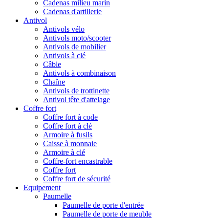
Cadenas milieu marin
Cadenas d'artillerie
Antivol
Antivols vélo
Antivols moto/scooter
Antivols de mobilier
Antivols à clé
Câble
Antivols à combinaison
Chaîne
Antivols de trottinette
Antivol tête d'attelage
Coffre fort
Coffre fort à code
Coffre fort à clé
Armoire à fusils
Caisse à monnaie
Armoire à clé
Coffre-fort encastrable
Coffre fort
Coffre fort de sécurité
Equipement
Paumelle
Paumelle de porte d'entrée
Paumelle de porte de meuble