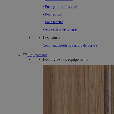
•
Pour porte coulissante
•
Pour portail
•
Pour fenêtre
•
Accessoires de serrure
Les astuces
Comment choisir sa serrure de porte ?
Équipements
Découvrez nos équipements