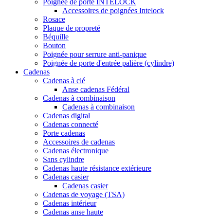
Poignée de porte INTELOCK
Accessoires de poignées Intelock
Rosace
Plaque de propreté
Béquille
Bouton
Poignée pour serrure anti-panique
Poignée de porte d'entrée palière (cylindre)
Cadenas
Cadenas à clé
Anse cadenas Fédéral
Cadenas à combinaison
Cadenas à combinaison
Cadenas digital
Cadenas connecté
Porte cadenas
Accessoires de cadenas
Cadenas électronique
Sans cylindre
Cadenas haute résistance extérieure
Cadenas casier
Cadenas casier
Cadenas de voyage (TSA)
Cadenas intérieur
Cadenas anse haute