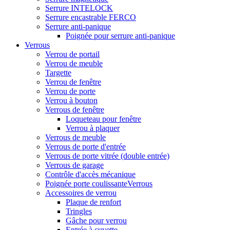
Serrure INTELOCK
Serrure encastrable FERCO
Serrure anti-panique
Poignée pour serrure anti-panique
Verrous
Verrou de portail
Verrou de meuble
Targette
Verrou de fenêtre
Verrou de porte
Verrou à bouton
Verrous de fenêtre
Loqueteau pour fenêtre
Verrou à plaquer
Verrous de meuble
Verrous de porte d'entrée
Verrous de porte vitrée (double entrée)
Verrous de garage
Contrôle d'accès mécanique
Poignée porte coulissanteVerrous
Accessoires de verrou
Plaque de renfort
Tringles
Gâche pour verrou
Entrée à cuvette