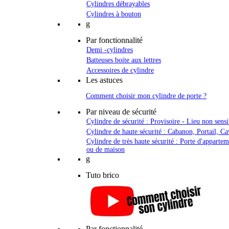
Cylindres débrayables
Cylindres à bouton
g
Par fonctionnalité
Demi -cylindres
Batteuses boite aux lettres
Accessoires de cylindre
Les astuces
Comment choisir mon cylindre de porte ?
Par niveau de sécurité
Cylindre de sécurité : Provisoire - Lieu non sensi
Cylindre de haute sécurité : Cabanon, Portail, Ca
Cylindre de très haute sécurité : Porte d'apparte
ou de maison
g
Tuto brico
Par fonctionnalité