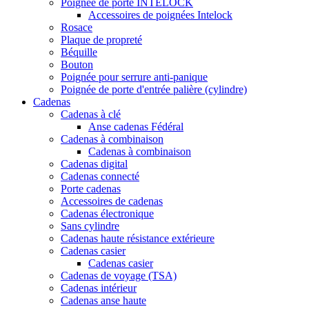
Poignée de porte INTELOCK
Accessoires de poignées Intelock
Rosace
Plaque de propreté
Béquille
Bouton
Poignée pour serrure anti-panique
Poignée de porte d'entrée palière (cylindre)
Cadenas
Cadenas à clé
Anse cadenas Fédéral
Cadenas à combinaison
Cadenas à combinaison
Cadenas digital
Cadenas connecté
Porte cadenas
Accessoires de cadenas
Cadenas électronique
Sans cylindre
Cadenas haute résistance extérieure
Cadenas casier
Cadenas casier
Cadenas de voyage (TSA)
Cadenas intérieur
Cadenas anse haute