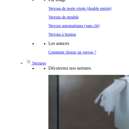
Verrous de porte vitrée (double entrée)
Verrous de meuble
Verrous automatiques (sans clé)
Verrous à bouton
Les astuces
Comment choisir un verrou ?
Serrures
Découvrez nos serrures