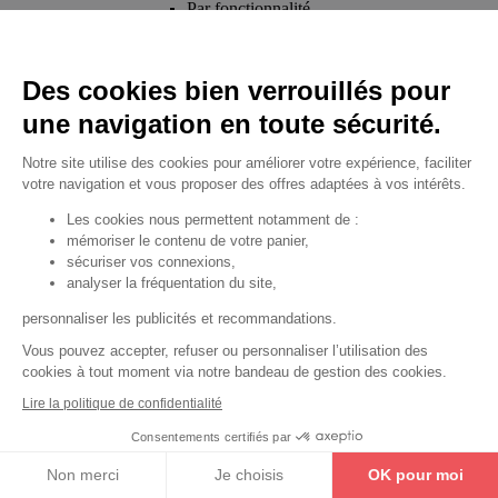
Par fonctionnalité
Cendrier
Par fonctionnalité
Des cookies bien verrouillés pour
Equipements de porte
une navigation en toute sécurité.
•
Entrebâilleurs de porte
Notre site utilise des cookies pour améliorer votre expérience, faciliter
•
Judas de porte
votre navigation et vous proposer des offres adaptées à vos intérêts.
•
Fermes-portes
Les cookies nous permettent notamment de :
mémoriser le contenu de votre panier,
•
Arrêts de porte
sécuriser vos connexions,
•
Butoirs de porte
analyser la fréquentation du site,
•
Charnières de porte
personnaliser les publicités et recommandations.
•
Accessoires de fixation
Vous pouvez accepter, refuser ou personnaliser l’utilisation des
cookies à tout moment via notre bandeau de gestion des cookies.
Les astuces
Lire la politique de confidentialité
Les équipements de porte
Consentements certifiés par
Les équipements pour les personnes
Non merci
Je choisis
OK pour moi
By Thirard