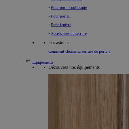
•
Pour porte coulissante
•
Pour portail
•
Pour fenêtre
•
Accessoires de serrure
Les astuces
Comment choisir sa serrure de porte ?
Équipements
Découvrez nos équipements