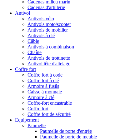
Cadenas milieu marin
Cadenas d'artillerie
Antivol
Antivols vélo
Antivols moto/scooter
Antivols de mobilier
Antivols à clé
Câble
Antivols à combinaison
Chaîne
Antivols de trottinette
Antivol tête d'attelage
Coffre fort
Coffre fort à code
Coffre fort à clé
Armoire à fusils
Caisse à monnaie
Armoire à clé
Coffre-fort encastrable
Coffre fort
Coffre fort de sécurité
Equipement
Paumelle
Paumelle de porte d'entrée
Paumelle de porte de meuble