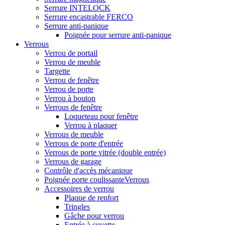
Serrure INTELOCK
Serrure encastrable FERCO
Serrure anti-panique
Poignée pour serrure anti-panique
Verrous
Verrou de portail
Verrou de meuble
Targette
Verrou de fenêtre
Verrou de porte
Verrou à bouton
Verrous de fenêtre
Loqueteau pour fenêtre
Verrou à plaquer
Verrous de meuble
Verrous de porte d'entrée
Verrous de porte vitrée (double entrée)
Verrous de garage
Contrôle d'accès mécanique
Poignée porte coulissanteVerrous
Accessoires de verrou
Plaque de renfort
Tringles
Gâche pour verrou
Entrée à cuvette