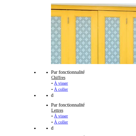
Par fonctionnalité
Chiffres
•
À visser
•
À coller
d
Par fonctionnalité
Lettres
•
À visser
•
À coller
d