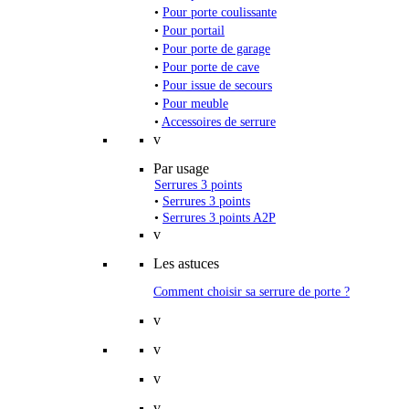
•
Pour porte coulissante
•
Pour portail
•
Pour porte de garage
•
Pour porte de cave
•
Pour issue de secours
•
Pour meuble
•
Accessoires de serrure
v
Par usage
Serrures 3 points
•
Serrures 3 points
•
Serrures 3 points A2P
v
Les astuces
Comment choisir sa serrure de porte ?
v
v
v
v