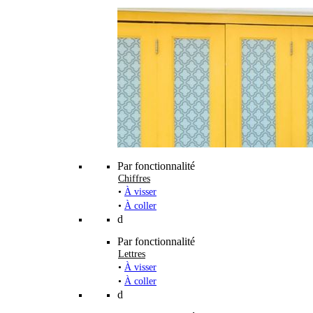
Par fonctionnalité
Chiffres
•
À visser
•
À coller
d
Par fonctionnalité
Lettres
•
À visser
•
À coller
d