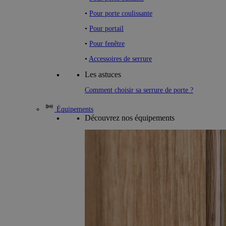
•
Pour porte coulissante
•
Pour portail
•
Pour fenêtre
•
Accessoires de serrure
Les astuces
Comment choisir sa serrure de porte ?
Équipements
Découvrez nos équipements