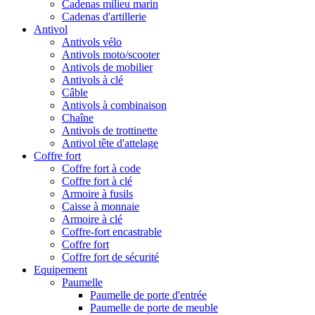
Cadenas milieu marin
Cadenas d'artillerie
Antivol
Antivols vélo
Antivols moto/scooter
Antivols de mobilier
Antivols à clé
Câble
Antivols à combinaison
Chaîne
Antivols de trottinette
Antivol tête d'attelage
Coffre fort
Coffre fort à code
Coffre fort à clé
Armoire à fusils
Caisse à monnaie
Armoire à clé
Coffre-fort encastrable
Coffre fort
Coffre fort de sécurité
Equipement
Paumelle
Paumelle de porte d'entrée
Paumelle de porte de meuble