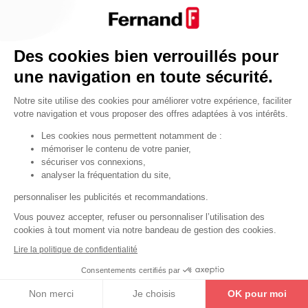
Par fonctionnalité
Cendrier
Par fonctionnalité
Des cookies bien verrouillés pour
Equipements de porte
une navigation en toute sécurité.
•
Entrebâilleurs de porte
Notre site utilise des cookies pour améliorer votre expérience, faciliter
•
Judas de porte
votre navigation et vous proposer des offres adaptées à vos intérêts.
•
Fermes-portes
Les cookies nous permettent notamment de :
mémoriser le contenu de votre panier,
•
Arrêts de porte
sécuriser vos connexions,
•
Butoirs de porte
analyser la fréquentation du site,
•
Charnières de porte
personnaliser les publicités et recommandations.
•
Accessoires de fixation
Vous pouvez accepter, refuser ou personnaliser l’utilisation des
cookies à tout moment via notre bandeau de gestion des cookies.
Les astuces
Lire la politique de confidentialité
Les équipements de porte
Consentements certifiés par
Les équipements pour les personnes
Non merci
Je choisis
OK pour moi
By Thirard