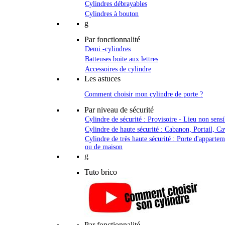
Cylindres débrayables
Cylindres à bouton
g
Par fonctionnalité
Demi -cylindres
Batteuses boite aux lettres
Accessoires de cylindre
Les astuces
Comment choisir mon cylindre de porte ?
Par niveau de sécurité
Cylindre de sécurité : Provisoire - Lieu non sensi
Cylindre de haute sécurité : Cabanon, Portail, Ca
Cylindre de très haute sécurité : Porte d'apparte
ou de maison
g
Tuto brico
Par fonctionnalité