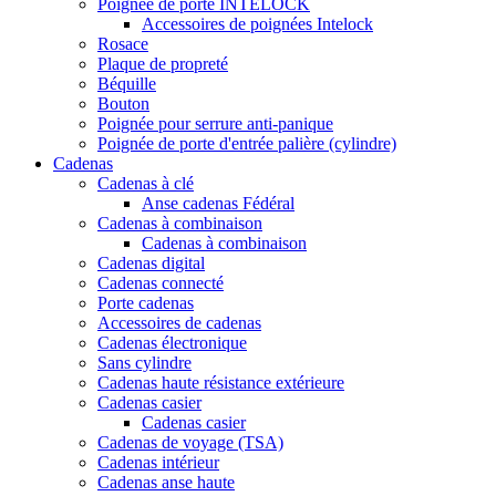
Poignée de porte INTELOCK
Accessoires de poignées Intelock
Rosace
Plaque de propreté
Béquille
Bouton
Poignée pour serrure anti-panique
Poignée de porte d'entrée palière (cylindre)
Cadenas
Cadenas à clé
Anse cadenas Fédéral
Cadenas à combinaison
Cadenas à combinaison
Cadenas digital
Cadenas connecté
Porte cadenas
Accessoires de cadenas
Cadenas électronique
Sans cylindre
Cadenas haute résistance extérieure
Cadenas casier
Cadenas casier
Cadenas de voyage (TSA)
Cadenas intérieur
Cadenas anse haute