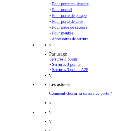
•
Pour porte coulissante
•
Pour portail
•
Pour porte de garage
•
Pour porte de cave
•
Pour issue de secours
•
Pour meuble
•
Accessoires de serrure
v
Par usage
Serrures 3 points
•
Serrures 3 points
•
Serrures 3 points A2P
v
Les astuces
Comment choisir sa serrure de porte ?
v
v
v
v