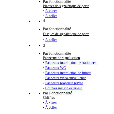
Par fonctionnalité
Plaques de signalétique de porte
•
À visser
•
À coller
d
Par fonctionnalité
Disques de signalétique de porte
•
À coller
d
Par fonctionnalité
Panneaux de signalisation
•
Panneaux interdiction de stationner
•
Panneaux WC
•
Panneaux interdiction de fumer
•
Panneaux video surveillance
•
Panneaux propriété privée
•
Chiffres maison extérieur
Par Fonctionnalité
Chiffres
•
À visser
•
À coller