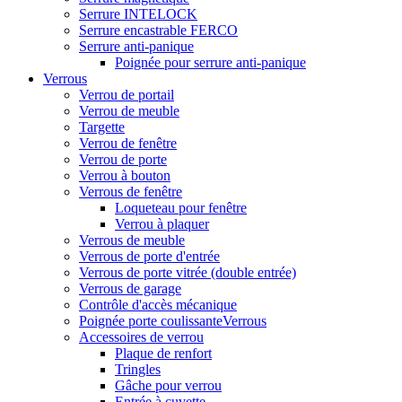
Serrure INTELOCK
Serrure encastrable FERCO
Serrure anti-panique
Poignée pour serrure anti-panique
Verrous
Verrou de portail
Verrou de meuble
Targette
Verrou de fenêtre
Verrou de porte
Verrou à bouton
Verrous de fenêtre
Loqueteau pour fenêtre
Verrou à plaquer
Verrous de meuble
Verrous de porte d'entrée
Verrous de porte vitrée (double entrée)
Verrous de garage
Contrôle d'accès mécanique
Poignée porte coulissanteVerrous
Accessoires de verrou
Plaque de renfort
Tringles
Gâche pour verrou
Entrée à cuvette