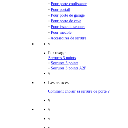
•
Pour porte coulissante
•
Pour portail
•
Pour porte de garage
•
Pour porte de cave
•
Pour issue de secours
•
Pour meuble
•
Accessoires de serrure
v
Par usage
Serrures 3 points
•
Serrures 3 points
•
Serrures 3 points A2P
v
Les astuces
Comment choisir sa serrure de porte ?
v
v
v
v