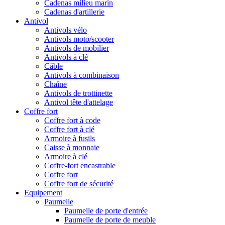
Cadenas milieu marin
Cadenas d'artillerie
Antivol
Antivols vélo
Antivols moto/scooter
Antivols de mobilier
Antivols à clé
Câble
Antivols à combinaison
Chaîne
Antivols de trottinette
Antivol tête d'attelage
Coffre fort
Coffre fort à code
Coffre fort à clé
Armoire à fusils
Caisse à monnaie
Armoire à clé
Coffre-fort encastrable
Coffre fort
Coffre fort de sécurité
Equipement
Paumelle
Paumelle de porte d'entrée
Paumelle de porte de meuble