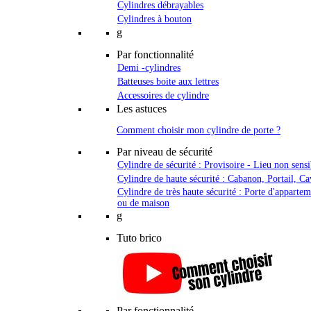
Cylindres débrayables
Cylindres à bouton
g
Par fonctionnalité
Demi -cylindres
Batteuses boite aux lettres
Accessoires de cylindre
Les astuces
Comment choisir mon cylindre de porte ?
Par niveau de sécurité
Cylindre de sécurité : Provisoire - Lieu non sensi
Cylindre de haute sécurité : Cabanon, Portail, Ca
Cylindre de très haute sécurité : Porte d'apparte
ou de maison
g
Tuto brico
Par fonctionnalité