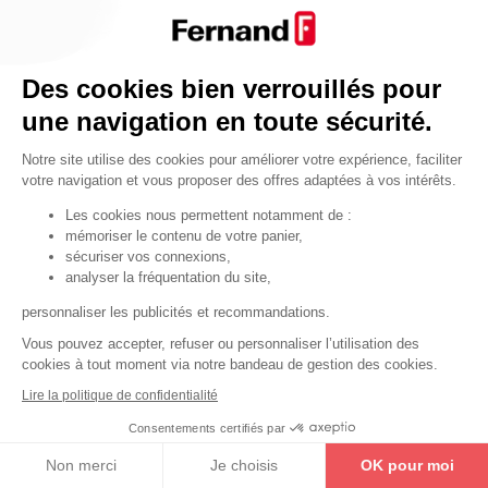
Par fonctionnalité
Cendrier
Par fonctionnalité
Des cookies bien verrouillés pour
Equipements de porte
une navigation en toute sécurité.
•
Entrebâilleurs de porte
Notre site utilise des cookies pour améliorer votre expérience, faciliter
•
Judas de porte
votre navigation et vous proposer des offres adaptées à vos intérêts.
•
Fermes-portes
Les cookies nous permettent notamment de :
mémoriser le contenu de votre panier,
•
Arrêts de porte
sécuriser vos connexions,
•
Butoirs de porte
analyser la fréquentation du site,
•
Charnières de porte
personnaliser les publicités et recommandations.
•
Accessoires de fixation
Vous pouvez accepter, refuser ou personnaliser l’utilisation des
cookies à tout moment via notre bandeau de gestion des cookies.
Les astuces
Lire la politique de confidentialité
Les équipements de porte
Consentements certifiés par
Les équipements pour les personnes
Non merci
Je choisis
OK pour moi
By Thirard