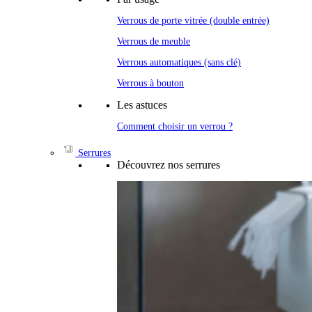
Verrous de porte vitrée (double entrée)
Verrous de meuble
Verrous automatiques (sans clé)
Verrous à bouton
Les astuces
Comment choisir un verrou ?
Serrures
Découvrez nos serrures