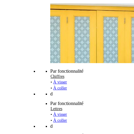
Par fonctionnalité
Chiffres
•
À visser
•
À coller
d
Par fonctionnalité
Lettres
•
À visser
•
À coller
d