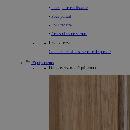
•
Pour porte coulissante
•
Pour portail
•
Pour fenêtre
•
Accessoires de serrure
Les astuces
Comment choisir sa serrure de porte ?
Équipements
Découvrez nos équipements