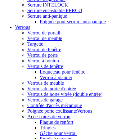
Serrure INTELOCK
Serrure encastrable FERCO
Serrure anti-panique
Poignée pour serrure anti-panique
Verrous
Verrou de portail
Verrou de meuble
Targette
Verrou de fenêtre
Verrou de porte
Verrou à bouton
Verrous de fenêtre
Loqueteau pour fenêtre
Verrou à plaquer
Verrous de meuble
Verrous de porte d'entrée
Verrous de porte vitrée (double entrée)
Verrous de garage
Contrôle d'accès mécanique
Poignée porte coulissanteVerrous
Accessoires de verrou
Plaque de renfort
Tringles
Gâche pour verrou
Entrée à cuvette