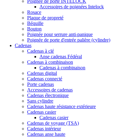
Poignée de porte INTELOCK
Accessoires de poignées Intelock
Rosace
Plaque de propreté
Béquille
Bouton
Poignée pour serrure anti-panique
Poignée de porte d'entrée palière (cylindre)
Cadenas
Cadenas à clé
Anse cadenas Fédéral
Cadenas à combinaison
Cadenas à combinaison
Cadenas digital
Cadenas connecté
Porte cadenas
Accessoires de cadenas
Cadenas électronique
Sans cylindre
Cadenas haute résistance extérieure
Cadenas casier
Cadenas casier
Cadenas de voyage (TSA)
Cadenas intérieur
Cadenas anse haute