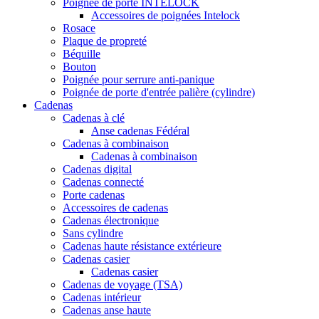
Poignée de porte INTELOCK
Accessoires de poignées Intelock
Rosace
Plaque de propreté
Béquille
Bouton
Poignée pour serrure anti-panique
Poignée de porte d'entrée palière (cylindre)
Cadenas
Cadenas à clé
Anse cadenas Fédéral
Cadenas à combinaison
Cadenas à combinaison
Cadenas digital
Cadenas connecté
Porte cadenas
Accessoires de cadenas
Cadenas électronique
Sans cylindre
Cadenas haute résistance extérieure
Cadenas casier
Cadenas casier
Cadenas de voyage (TSA)
Cadenas intérieur
Cadenas anse haute