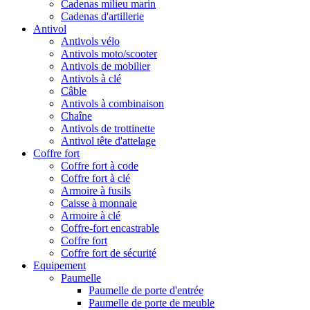
Cadenas milieu marin
Cadenas d'artillerie
Antivol
Antivols vélo
Antivols moto/scooter
Antivols de mobilier
Antivols à clé
Câble
Antivols à combinaison
Chaîne
Antivols de trottinette
Antivol tête d'attelage
Coffre fort
Coffre fort à code
Coffre fort à clé
Armoire à fusils
Caisse à monnaie
Armoire à clé
Coffre-fort encastrable
Coffre fort
Coffre fort de sécurité
Equipement
Paumelle
Paumelle de porte d'entrée
Paumelle de porte de meuble