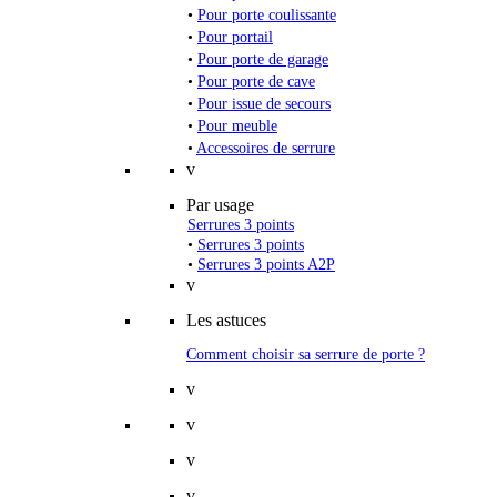
•
Pour porte coulissante
•
Pour portail
•
Pour porte de garage
•
Pour porte de cave
•
Pour issue de secours
•
Pour meuble
•
Accessoires de serrure
v
Par usage
Serrures 3 points
•
Serrures 3 points
•
Serrures 3 points A2P
v
Les astuces
Comment choisir sa serrure de porte ?
v
v
v
v