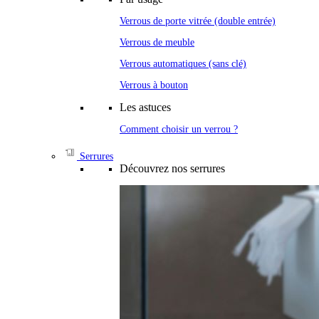
Verrous de porte vitrée (double entrée)
Verrous de meuble
Verrous automatiques (sans clé)
Verrous à bouton
Les astuces
Comment choisir un verrou ?
Serrures
Découvrez nos serrures