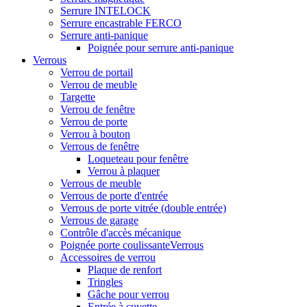
Serrure INTELOCK
Serrure encastrable FERCO
Serrure anti-panique
Poignée pour serrure anti-panique
Verrous
Verrou de portail
Verrou de meuble
Targette
Verrou de fenêtre
Verrou de porte
Verrou à bouton
Verrous de fenêtre
Loqueteau pour fenêtre
Verrou à plaquer
Verrous de meuble
Verrous de porte d'entrée
Verrous de porte vitrée (double entrée)
Verrous de garage
Contrôle d'accès mécanique
Poignée porte coulissanteVerrous
Accessoires de verrou
Plaque de renfort
Tringles
Gâche pour verrou
Entrée à cuvette