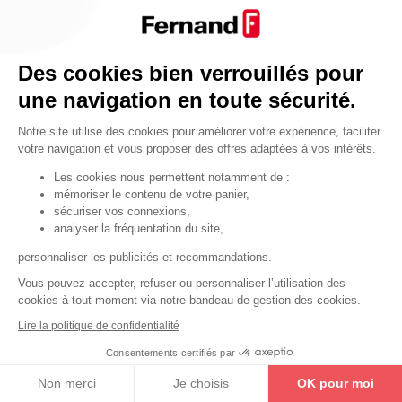
Par fonctionnalité
Cendrier
Par fonctionnalité
Des cookies bien verrouillés pour
Equipements de porte
une navigation en toute sécurité.
•
Entrebâilleurs de porte
Notre site utilise des cookies pour améliorer votre expérience, faciliter
•
Judas de porte
votre navigation et vous proposer des offres adaptées à vos intérêts.
•
Fermes-portes
Les cookies nous permettent notamment de :
mémoriser le contenu de votre panier,
•
Arrêts de porte
sécuriser vos connexions,
•
Butoirs de porte
analyser la fréquentation du site,
•
Charnières de porte
personnaliser les publicités et recommandations.
•
Accessoires de fixation
Vous pouvez accepter, refuser ou personnaliser l’utilisation des
cookies à tout moment via notre bandeau de gestion des cookies.
Les astuces
Lire la politique de confidentialité
Les équipements de porte
Consentements certifiés par
Les équipements pour les personnes
Non merci
Je choisis
OK pour moi
By Thirard