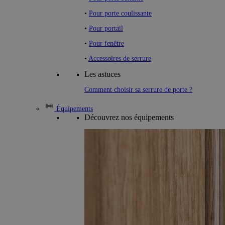
•
Pour porte coulissante
•
Pour portail
•
Pour fenêtre
•
Accessoires de serrure
Les astuces
Comment choisir sa serrure de porte ?
Équipements
Découvrez nos équipements