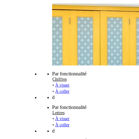
Par fonctionnalité
Chiffres
•
À visser
•
À coller
d
Par fonctionnalité
Lettres
•
À visser
•
À coller
d