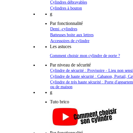
Cylindres débrayables
Cylindres à bouton
g
Par fonctionnalité
Demi -cylindres
Batteuses boite aux lettres
Accessoires de cylindre
Les astuces
Comment choisir mon cylindre de porte ?
Par niveau de sécurité
Cylindre de sécurité : Provisoire - Lieu non sensi
Cylindre de haute sécurité : Cabanon, Portail, Ca
Cylindre de très haute sécurité : Porte d'apparte
ou de maison
g
Tuto brico
Par fonctionnalité