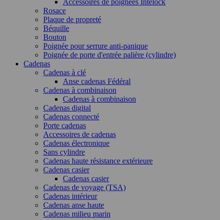
Accessoires de poignées Intelock
Rosace
Plaque de propreté
Béquille
Bouton
Poignée pour serrure anti-panique
Poignée de porte d'entrée palière (cylindre)
Cadenas
Cadenas à clé
Anse cadenas Fédéral
Cadenas à combinaison
Cadenas à combinaison
Cadenas digital
Cadenas connecté
Porte cadenas
Accessoires de cadenas
Cadenas électronique
Sans cylindre
Cadenas haute résistance extérieure
Cadenas casier
Cadenas casier
Cadenas de voyage (TSA)
Cadenas intérieur
Cadenas anse haute
Cadenas milieu marin