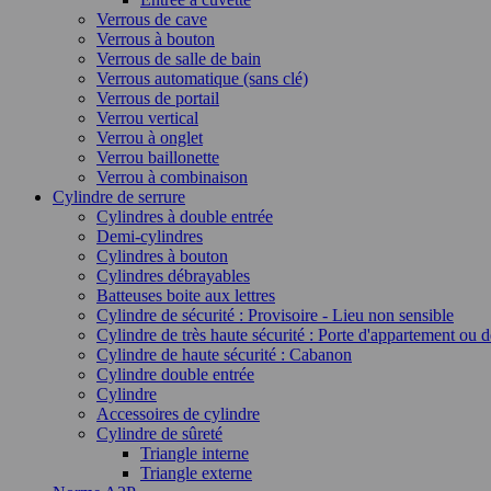
Verrous de cave
Verrous à bouton
Verrous de salle de bain
Verrous automatique (sans clé)
Verrous de portail
Verrou vertical
Verrou à onglet
Verrou baillonette
Verrou à combinaison
Cylindre de serrure
Cylindres à double entrée
Demi-cylindres
Cylindres à bouton
Cylindres débrayables
Batteuses boite aux lettres
Cylindre de sécurité : Provisoire - Lieu non sensible
Cylindre de très haute sécurité : Porte d'appartement ou 
Cylindre de haute sécurité : Cabanon
Cylindre double entrée
Cylindre
Accessoires de cylindre
Cylindre de sûreté
Triangle interne
Triangle externe