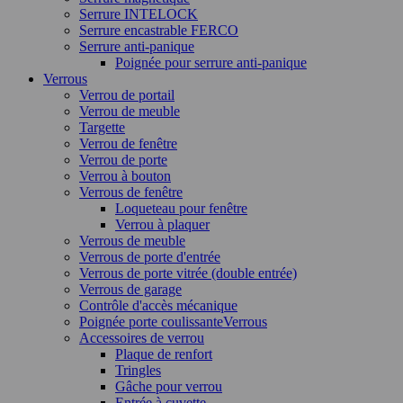
Serrure INTELOCK
Serrure encastrable FERCO
Serrure anti-panique
Poignée pour serrure anti-panique
Verrous
Verrou de portail
Verrou de meuble
Targette
Verrou de fenêtre
Verrou de porte
Verrou à bouton
Verrous de fenêtre
Loqueteau pour fenêtre
Verrou à plaquer
Verrous de meuble
Verrous de porte d'entrée
Verrous de porte vitrée (double entrée)
Verrous de garage
Contrôle d'accès mécanique
Poignée porte coulissanteVerrous
Accessoires de verrou
Plaque de renfort
Tringles
Gâche pour verrou
Entrée à cuvette