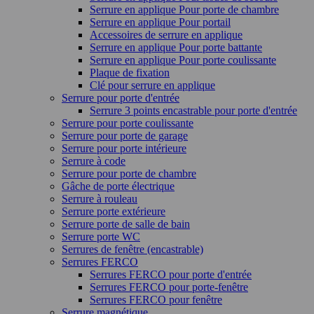
Serrure en applique Pour porte de chambre
Serrure en applique Pour portail
Accessoires de serrure en applique
Serrure en applique Pour porte battante
Serrure en applique Pour porte coulissante
Plaque de fixation
Clé pour serrure en applique
Serrure pour porte d'entrée
Serrure 3 points encastrable pour porte d'entrée
Serrure pour porte coulissante
Serrure pour porte de garage
Serrure pour porte intérieure
Serrure à code
Serrure pour porte de chambre
Gâche de porte électrique
Serrure à rouleau
Serrure porte extérieure
Serrure porte de salle de bain
Serrure porte WC
Serrures de fenêtre (encastrable)
Serrures FERCO
Serrures FERCO pour porte d'entrée
Serrures FERCO pour porte-fenêtre
Serrures FERCO pour fenêtre
Serrure magnétique