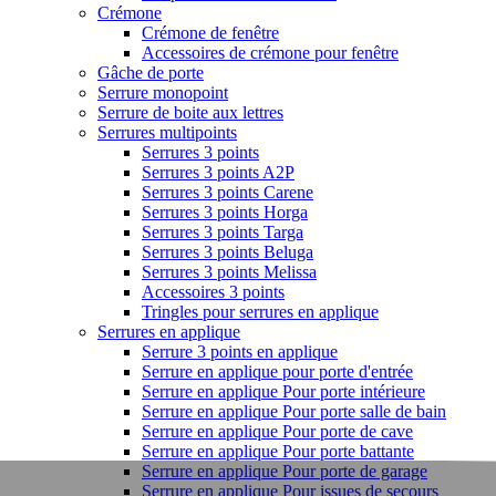
Crémone
Crémone de fenêtre
Accessoires de crémone pour fenêtre
Gâche de porte
Serrure monopoint
Serrure de boite aux lettres
Serrures multipoints
Serrures 3 points
Serrures 3 points A2P
Serrures 3 points Carene
Serrures 3 points Horga
Serrures 3 points Targa
Serrures 3 points Beluga
Serrures 3 points Melissa
Accessoires 3 points
Tringles pour serrures en applique
Serrures en applique
Serrure 3 points en applique
Serrure en applique pour porte d'entrée
Serrure en applique Pour porte intérieure
Serrure en applique Pour porte salle de bain
Serrure en applique Pour porte de cave
Serrure en applique Pour porte battante
Serrure en applique Pour porte de garage
Serrure en applique Pour issues de secours