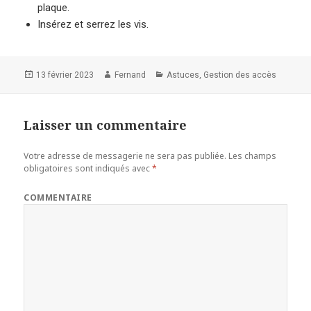
plaque.
Insérez et serrez les vis.
Publié
Auteur
Catégories
,
13 février 2023
Fernand
Astuces
Gestion des accès
le
Laisser un commentaire
Votre adresse de messagerie ne sera pas publiée.
Les champs
obligatoires sont indiqués avec
*
COMMENTAIRE