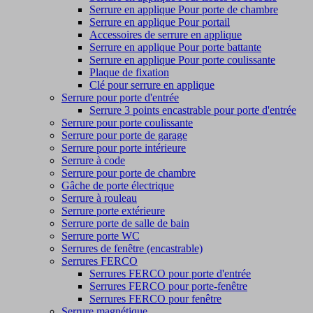
Serrure en applique Pour porte de chambre
Serrure en applique Pour portail
Accessoires de serrure en applique
Serrure en applique Pour porte battante
Serrure en applique Pour porte coulissante
Plaque de fixation
Clé pour serrure en applique
Serrure pour porte d'entrée
Serrure 3 points encastrable pour porte d'entrée
Serrure pour porte coulissante
Serrure pour porte de garage
Serrure pour porte intérieure
Serrure à code
Serrure pour porte de chambre
Gâche de porte électrique
Serrure à rouleau
Serrure porte extérieure
Serrure porte de salle de bain
Serrure porte WC
Serrures de fenêtre (encastrable)
Serrures FERCO
Serrures FERCO pour porte d'entrée
Serrures FERCO pour porte-fenêtre
Serrures FERCO pour fenêtre
Serrure magnétique