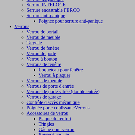
Serrure INTELOCK
Serrure encastrable FERCO
Serrure anti-panique
Poignée pour serrure anti-panique
Verrous
Verrou de portail
Verrou de meuble
Targette
Verrou de fenêtre
Verrou de porte
Verrou à bouton
Verrous de fenêtre
Loqueteau pour fenêtre
Verrou à plaquer
Verrous de meuble
Verrous de porte d'entrée
Verrous de porte vitrée (double entrée)
Verrous de garage
Contrôle d'accès mécanique
Poignée porte coulissanteVerrous
Accessoires de verrou
Plaque de renfort
Tringles
Gâche pour verrou
Entrée à cuvette