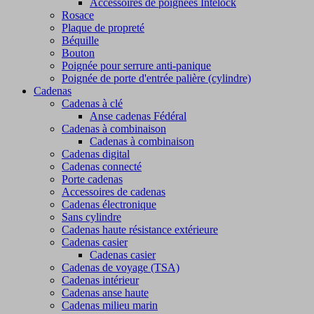
Accessoires de poignées Intelock
Rosace
Plaque de propreté
Béquille
Bouton
Poignée pour serrure anti-panique
Poignée de porte d'entrée palière (cylindre)
Cadenas
Cadenas à clé
Anse cadenas Fédéral
Cadenas à combinaison
Cadenas à combinaison
Cadenas digital
Cadenas connecté
Porte cadenas
Accessoires de cadenas
Cadenas électronique
Sans cylindre
Cadenas haute résistance extérieure
Cadenas casier
Cadenas casier
Cadenas de voyage (TSA)
Cadenas intérieur
Cadenas anse haute
Cadenas milieu marin