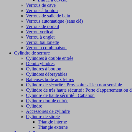
Verrous de cave
Verrous à bouton
Verrous de salle de bain
Verrous automatique (sans clé)
Verrous de portail
Verrou vertical
Verrou à onglet
Verrou baillonette
Verrou à combinaison
Cylindre de serrure
Cylindres à double entrée
Demi-cylindres
Cylindres à bouton
Cylindres débrayables
Batteuses boite aux lettres
Cylindre de sécurité : Provisoire - Lieu non sensible
Cylindre de très haute sécurité : Porte d'appartement ou 
Cylindre de haute sécurité : Cabanon
Cylindre double entrée
Cylindre
Accessoires de cylindre
Cylindre de sûreté
Triangle interne
Triangle externe