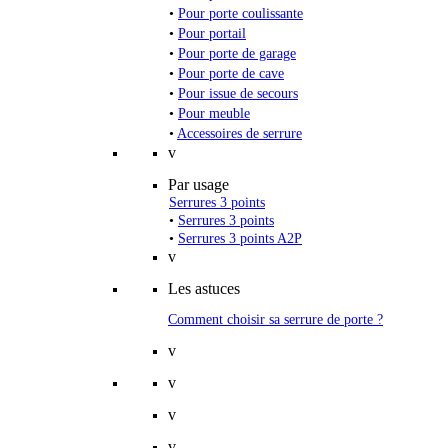
•
Pour porte coulissante
•
Pour portail
•
Pour porte de garage
•
Pour porte de cave
•
Pour issue de secours
•
Pour meuble
•
Accessoires de serrure
v
Par usage
Serrures 3 points
•
Serrures 3 points
•
Serrures 3 points A2P
v
Les astuces
Comment choisir sa serrure de porte ?
v
v
v
v