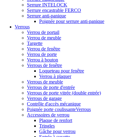
Serrure INTELOCK
Serrure encastrable FERCO
Serrure anti-panique
Poignée pour serrure anti-panique
Verrous
Verrou de portail
Verrou de meuble
Targette
Verrou de fenêtre
Verrou de porte
Verrou à bouton
Verrous de fenêtre
Loqueteau pour fenêtre
Verrou à plaquer
Verrous de meuble
Verrous de porte d'entrée
Verrous de porte vitrée (double entrée)
Verrous de garage
Contrôle d'accès mécanique
Poignée porte coulissanteVerrous
Accessoires de verrou
Plaque de renfort
Tringles
Gâche pour verrou
Entrée à cuvette