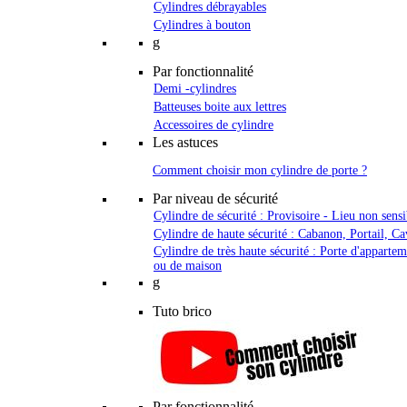
Cylindres débrayables
Cylindres à bouton
g
Par fonctionnalité
Demi -cylindres
Batteuses boite aux lettres
Accessoires de cylindre
Les astuces
Comment choisir mon cylindre de porte ?
Par niveau de sécurité
Cylindre de sécurité : Provisoire - Lieu non sensi
Cylindre de haute sécurité : Cabanon, Portail, Ca
Cylindre de très haute sécurité : Porte d'apparte
ou de maison
g
Tuto brico
Par fonctionnalité