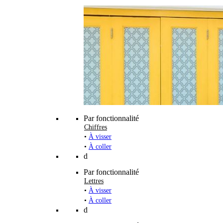
Par fonctionnalité
Chiffres
•
À visser
•
À coller
d
Par fonctionnalité
Lettres
•
À visser
•
À coller
d