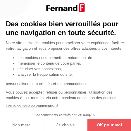
Par fonctionnalité
Cendrier
Par fonctionnalité
Des cookies bien verrouillés pour
Equipements de porte
une navigation en toute sécurité.
•
Entrebâilleurs de porte
Notre site utilise des cookies pour améliorer votre expérience, faciliter
•
Judas de porte
votre navigation et vous proposer des offres adaptées à vos intérêts.
•
Fermes-portes
Les cookies nous permettent notamment de :
mémoriser le contenu de votre panier,
•
Arrêts de porte
sécuriser vos connexions,
•
Butoirs de porte
analyser la fréquentation du site,
•
Charnières de porte
personnaliser les publicités et recommandations.
•
Accessoires de fixation
Vous pouvez accepter, refuser ou personnaliser l’utilisation des
cookies à tout moment via notre bandeau de gestion des cookies.
Les astuces
Lire la politique de confidentialité
Les équipements de porte
Consentements certifiés par
Les équipements pour les personnes
Non merci
Je choisis
OK pour moi
By Thirard