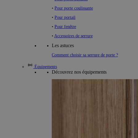
•
Pour porte coulissante
•
Pour portail
•
Pour fenêtre
•
Accessoires de serrure
Les astuces
Comment choisir sa serrure de porte ?
Équipements
Découvrez nos équipements