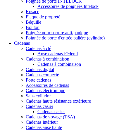
Poignée de porte INTELOCK
Accessoires de poignées Intelock
Rosace
Plaque de propreté
Béquille
Bouton
Poignée pour serrure anti-panique
Poignée de porte d'entrée palière (cylindre)
Cadenas
Cadenas à clé
Anse cadenas Fédéral
Cadenas à combinaison
Cadenas à combinaison
Cadenas digital
Cadenas connecté
Porte cadenas
Accessoires de cadenas
Cadenas électronique
Sans cylindre
Cadenas haute résistance extérieure
Cadenas casier
Cadenas casier
Cadenas de voyage (TSA)
Cadenas intérieur
Cadenas anse haute