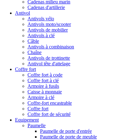
Cadenas milieu marin
Cadenas d'artillerie
Antivol
Antivols vélo
Antivols moto/scooter
Antivols de mobilier
Antivols à clé
Câble
Antivols à combinaison
Chaîne
Antivols de trottinette
Antivol tête d'attelage
Coffre fort
Coffre fort à code
Coffre fort à clé
Armoire à fusils
Caisse à monnaie
Armoire à clé
Coffre-fort encastrable
Coffre fort
Coffre fort de sécurité
Equipement
Paumelle
Paumelle de porte d'entrée
Paumelle de porte de meuble