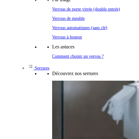
Verrous de porte vitrée (double entrée)
Verrous de meuble
Verrous automatiques (sans clé)
Verrous à bouton
Les astuces
Comment choisir un verrou ?
Serrures
Découvrez nos serrures