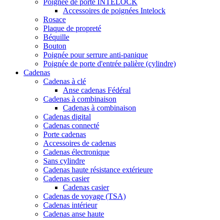
Poignée de porte INTELOCK
Accessoires de poignées Intelock
Rosace
Plaque de propreté
Béquille
Bouton
Poignée pour serrure anti-panique
Poignée de porte d'entrée palière (cylindre)
Cadenas
Cadenas à clé
Anse cadenas Fédéral
Cadenas à combinaison
Cadenas à combinaison
Cadenas digital
Cadenas connecté
Porte cadenas
Accessoires de cadenas
Cadenas électronique
Sans cylindre
Cadenas haute résistance extérieure
Cadenas casier
Cadenas casier
Cadenas de voyage (TSA)
Cadenas intérieur
Cadenas anse haute