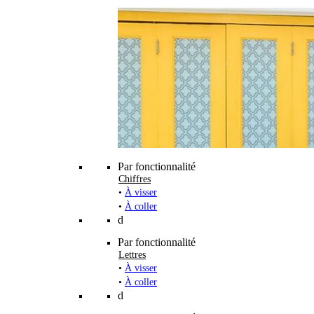
Par fonctionnalité
Chiffres
•
À visser
•
À coller
d
Par fonctionnalité
Lettres
•
À visser
•
À coller
d