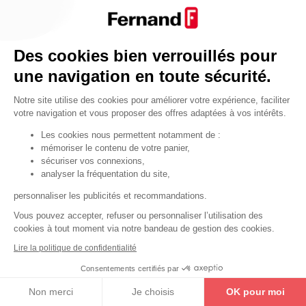
Par fonctionnalité
Cendrier
Par fonctionnalité
Des cookies bien verrouillés pour
Equipements de porte
une navigation en toute sécurité.
•
Entrebâilleurs de porte
Notre site utilise des cookies pour améliorer votre expérience, faciliter
•
Judas de porte
votre navigation et vous proposer des offres adaptées à vos intérêts.
•
Fermes-portes
Les cookies nous permettent notamment de :
mémoriser le contenu de votre panier,
•
Arrêts de porte
sécuriser vos connexions,
•
Butoirs de porte
analyser la fréquentation du site,
•
Charnières de porte
personnaliser les publicités et recommandations.
•
Accessoires de fixation
Vous pouvez accepter, refuser ou personnaliser l’utilisation des
cookies à tout moment via notre bandeau de gestion des cookies.
Les astuces
Lire la politique de confidentialité
Les équipements de porte
Consentements certifiés par
Les équipements pour les personnes
Non merci
Je choisis
OK pour moi
By Thirard