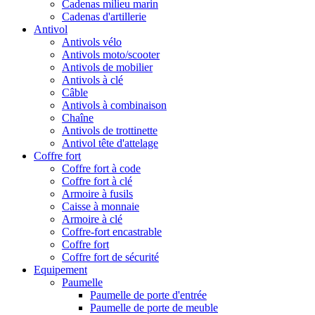
Cadenas milieu marin
Cadenas d'artillerie
Antivol
Antivols vélo
Antivols moto/scooter
Antivols de mobilier
Antivols à clé
Câble
Antivols à combinaison
Chaîne
Antivols de trottinette
Antivol tête d'attelage
Coffre fort
Coffre fort à code
Coffre fort à clé
Armoire à fusils
Caisse à monnaie
Armoire à clé
Coffre-fort encastrable
Coffre fort
Coffre fort de sécurité
Equipement
Paumelle
Paumelle de porte d'entrée
Paumelle de porte de meuble