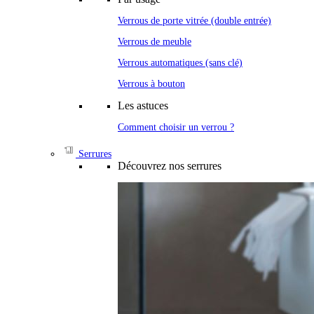
Verrous de porte vitrée (double entrée)
Verrous de meuble
Verrous automatiques (sans clé)
Verrous à bouton
Les astuces
Comment choisir un verrou ?
Serrures
Découvrez nos serrures