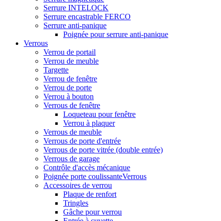
Serrure INTELOCK
Serrure encastrable FERCO
Serrure anti-panique
Poignée pour serrure anti-panique
Verrous
Verrou de portail
Verrou de meuble
Targette
Verrou de fenêtre
Verrou de porte
Verrou à bouton
Verrous de fenêtre
Loqueteau pour fenêtre
Verrou à plaquer
Verrous de meuble
Verrous de porte d'entrée
Verrous de porte vitrée (double entrée)
Verrous de garage
Contrôle d'accès mécanique
Poignée porte coulissanteVerrous
Accessoires de verrou
Plaque de renfort
Tringles
Gâche pour verrou
Entrée à cuvette