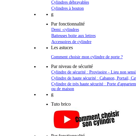
Cylindres débrayables
Cylindres à bouton
g
Par fonctionnalité
Demi -cylindres
Batteuses boite aux lettres
Accessoires de cylindre
Les astuces
Comment choisir mon cylindre de porte ?
Par niveau de sécurité
Cylindre de sécurité : Provisoire - Lieu non sensi
Cylindre de haute sécurité : Cabanon, Portail, Ca
Cylindre de très haute sécurité : Porte d'apparte
ou de maison
g
Tuto brico
Par fonctionnalité