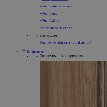
•
Pour porte coulissante
•
Pour portail
•
Pour fenêtre
•
Accessoires de serrure
Les astuces
Comment choisir sa serrure de porte ?
Équipements
Découvrez nos équipements