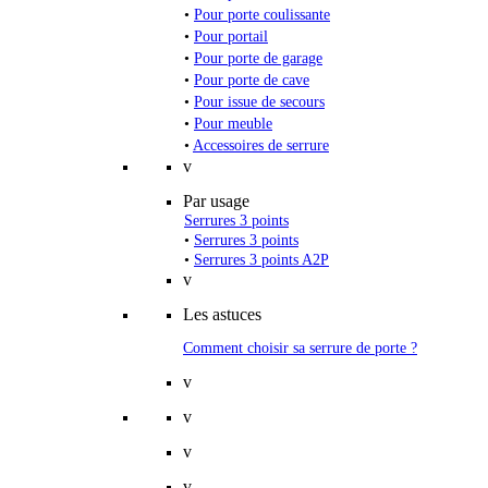
•
Pour porte coulissante
•
Pour portail
•
Pour porte de garage
•
Pour porte de cave
•
Pour issue de secours
•
Pour meuble
•
Accessoires de serrure
v
Par usage
Serrures 3 points
•
Serrures 3 points
•
Serrures 3 points A2P
v
Les astuces
Comment choisir sa serrure de porte ?
v
v
v
v