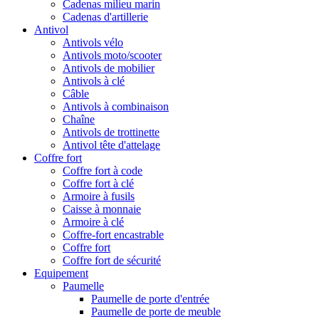
Cadenas milieu marin
Cadenas d'artillerie
Antivol
Antivols vélo
Antivols moto/scooter
Antivols de mobilier
Antivols à clé
Câble
Antivols à combinaison
Chaîne
Antivols de trottinette
Antivol tête d'attelage
Coffre fort
Coffre fort à code
Coffre fort à clé
Armoire à fusils
Caisse à monnaie
Armoire à clé
Coffre-fort encastrable
Coffre fort
Coffre fort de sécurité
Equipement
Paumelle
Paumelle de porte d'entrée
Paumelle de porte de meuble