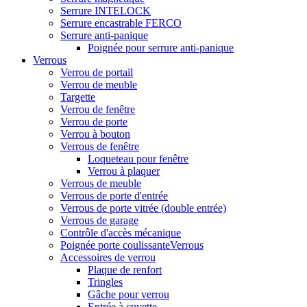
Serrure INTELOCK
Serrure encastrable FERCO
Serrure anti-panique
Poignée pour serrure anti-panique
Verrous
Verrou de portail
Verrou de meuble
Targette
Verrou de fenêtre
Verrou de porte
Verrou à bouton
Verrous de fenêtre
Loqueteau pour fenêtre
Verrou à plaquer
Verrous de meuble
Verrous de porte d'entrée
Verrous de porte vitrée (double entrée)
Verrous de garage
Contrôle d'accès mécanique
Poignée porte coulissanteVerrous
Accessoires de verrou
Plaque de renfort
Tringles
Gâche pour verrou
Entrée à cuvette