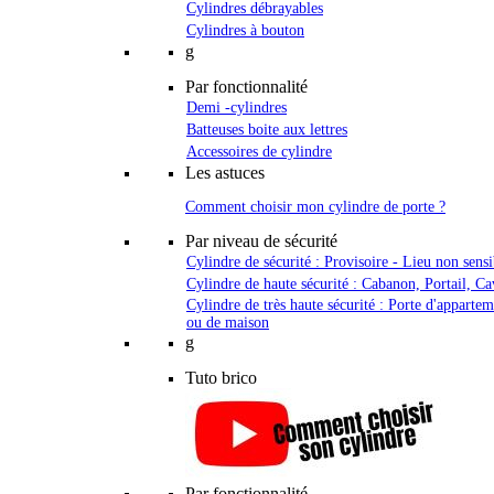
Cylindres débrayables
Cylindres à bouton
g
Par fonctionnalité
Demi -cylindres
Batteuses boite aux lettres
Accessoires de cylindre
Les astuces
Comment choisir mon cylindre de porte ?
Par niveau de sécurité
Cylindre de sécurité : Provisoire - Lieu non sensi
Cylindre de haute sécurité : Cabanon, Portail, Ca
Cylindre de très haute sécurité : Porte d'apparte
ou de maison
g
Tuto brico
Par fonctionnalité