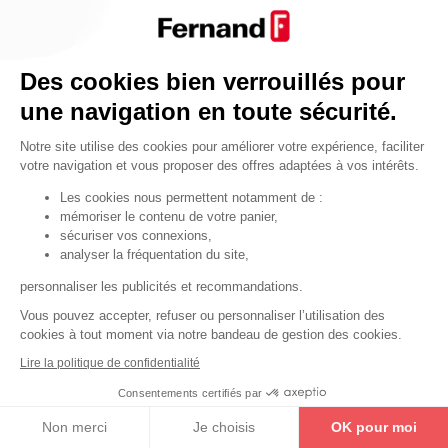
Par fonctionnalité
Cendrier
Par fonctionnalité
Des cookies bien verrouillés pour
Equipements de porte
une navigation en toute sécurité.
•
Entrebâilleurs de porte
Notre site utilise des cookies pour améliorer votre expérience, faciliter
•
Judas de porte
votre navigation et vous proposer des offres adaptées à vos intérêts.
•
Fermes-portes
Les cookies nous permettent notamment de :
mémoriser le contenu de votre panier,
•
Arrêts de porte
sécuriser vos connexions,
•
Butoirs de porte
analyser la fréquentation du site,
•
Charnières de porte
personnaliser les publicités et recommandations.
•
Accessoires de fixation
Vous pouvez accepter, refuser ou personnaliser l’utilisation des
cookies à tout moment via notre bandeau de gestion des cookies.
Les astuces
Lire la politique de confidentialité
Les équipements de porte
Consentements certifiés par
Les équipements pour les personnes
Non merci
Je choisis
OK pour moi
By Thirard