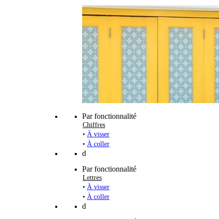
Par fonctionnalité
Chiffres
•
À visser
•
À coller
d
Par fonctionnalité
Lettres
•
À visser
•
À coller
d