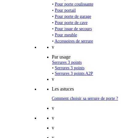
•
Pour porte coulissante
•
Pour portail
•
Pour porte de garage
•
Pour porte de cave
•
Pour issue de secours
•
Pour meuble
•
Accessoires de serrure
v
Par usage
Serrures 3 points
•
Serrures 3 points
•
Serrures 3 points A2P
v
Les astuces
Comment choisir sa serrure de porte ?
v
v
v
v