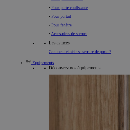
•
Pour porte coulissante
•
Pour portail
•
Pour fenêtre
•
Accessoires de serrure
Les astuces
Comment choisir sa serrure de porte ?
Équipements
Découvrez nos équipements