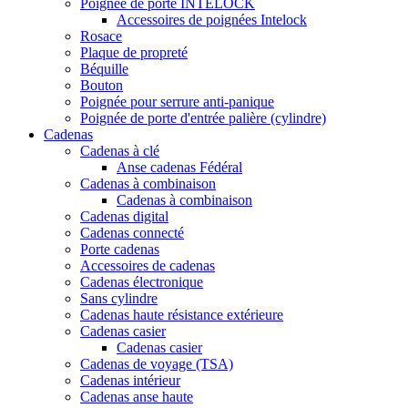
Poignée de porte INTELOCK
Accessoires de poignées Intelock
Rosace
Plaque de propreté
Béquille
Bouton
Poignée pour serrure anti-panique
Poignée de porte d'entrée palière (cylindre)
Cadenas
Cadenas à clé
Anse cadenas Fédéral
Cadenas à combinaison
Cadenas à combinaison
Cadenas digital
Cadenas connecté
Porte cadenas
Accessoires de cadenas
Cadenas électronique
Sans cylindre
Cadenas haute résistance extérieure
Cadenas casier
Cadenas casier
Cadenas de voyage (TSA)
Cadenas intérieur
Cadenas anse haute