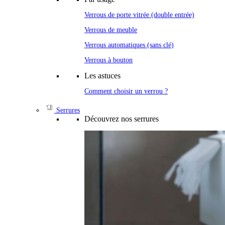
Verrous de porte vitrée (double entrée)
Verrous de meuble
Verrous automatiques (sans clé)
Verrous à bouton
Les astuces
Comment choisir un verrou ?
Serrures
Découvrez nos serrures