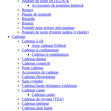
Poignée de porte INTELOCK
Accessoires de poignées Intelock
Rosace
Plaque de propreté
Béquille
Bouton
Poignée pour serrure anti-panique
Poignée de porte d'entrée palière (cylindre)
Cadenas
Cadenas à clé
Anse cadenas Fédéral
Cadenas à combinaison
Cadenas à combinaison
Cadenas digital
Cadenas connecté
Porte cadenas
Accessoires de cadenas
Cadenas électronique
Sans cylindre
Cadenas haute résistance extérieure
Cadenas casier
Cadenas casier
Cadenas de voyage (TSA)
Cadenas intérieur
Cadenas anse haute