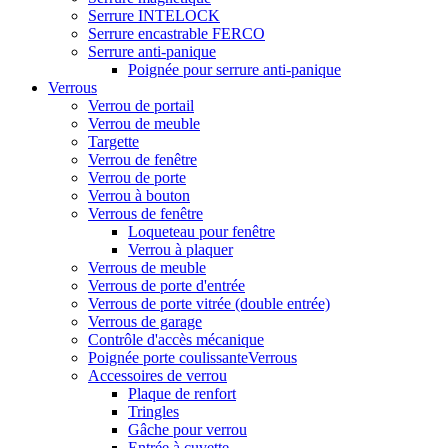
Serrure INTELOCK
Serrure encastrable FERCO
Serrure anti-panique
Poignée pour serrure anti-panique
Verrous
Verrou de portail
Verrou de meuble
Targette
Verrou de fenêtre
Verrou de porte
Verrou à bouton
Verrous de fenêtre
Loqueteau pour fenêtre
Verrou à plaquer
Verrous de meuble
Verrous de porte d'entrée
Verrous de porte vitrée (double entrée)
Verrous de garage
Contrôle d'accès mécanique
Poignée porte coulissanteVerrous
Accessoires de verrou
Plaque de renfort
Tringles
Gâche pour verrou
Entrée à cuvette