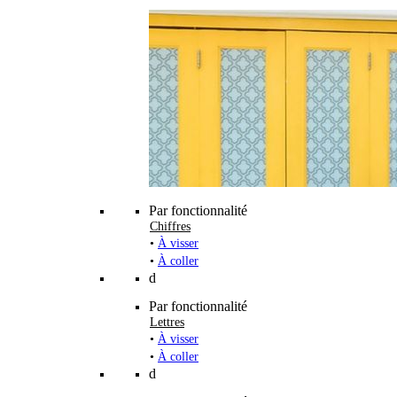
Par fonctionnalité
Chiffres
•
À visser
•
À coller
d
Par fonctionnalité
Lettres
•
À visser
•
À coller
d