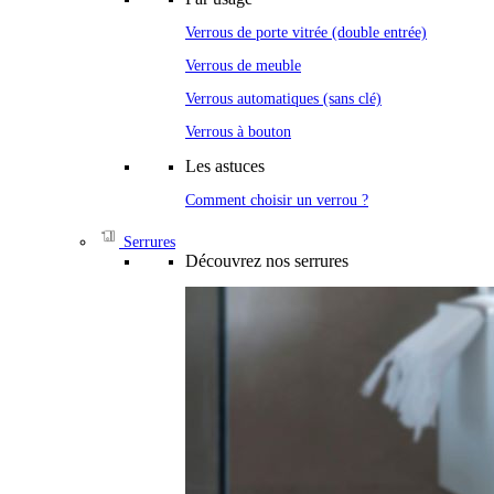
Verrous de porte vitrée (double entrée)
Verrous de meuble
Verrous automatiques (sans clé)
Verrous à bouton
Les astuces
Comment choisir un verrou ?
Serrures
Découvrez nos serrures