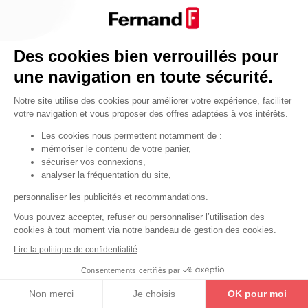
Par fonctionnalité
Cendrier
Par fonctionnalité
Des cookies bien verrouillés pour
Equipements de porte
une navigation en toute sécurité.
•
Entrebâilleurs de porte
Notre site utilise des cookies pour améliorer votre expérience, faciliter
•
Judas de porte
votre navigation et vous proposer des offres adaptées à vos intérêts.
•
Fermes-portes
Les cookies nous permettent notamment de :
mémoriser le contenu de votre panier,
•
Arrêts de porte
sécuriser vos connexions,
•
Butoirs de porte
analyser la fréquentation du site,
•
Charnières de porte
personnaliser les publicités et recommandations.
•
Accessoires de fixation
Vous pouvez accepter, refuser ou personnaliser l’utilisation des
cookies à tout moment via notre bandeau de gestion des cookies.
Les astuces
Lire la politique de confidentialité
Les équipements de porte
Consentements certifiés par
Les équipements pour les personnes
Non merci
Je choisis
OK pour moi
By Thirard