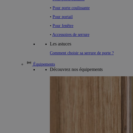
•
Pour porte coulissante
•
Pour portail
•
Pour fenêtre
•
Accessoires de serrure
Les astuces
Comment choisir sa serrure de porte ?
Équipements
Découvrez nos équipements