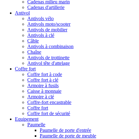
Cadenas milieu marin
Cadenas d'artillerie
Antivol
Antivols vélo
Antivols moto/scooter
Antivols de mobilier
Antivols à clé
Câble
Antivols à combinaison
Chaîne
Antivols de trottinette
Antivol tête d'attelage
Coffre fort
Coffre fort à code
Coffre fort à clé
Armoire à fusils
Caisse à monnaie
Armoire à clé
Coffre-fort encastrable
Coffre fort
Coffre fort de sécurité
Equipement
Paumelle
Paumelle de porte d'entrée
Paumelle de porte de meuble