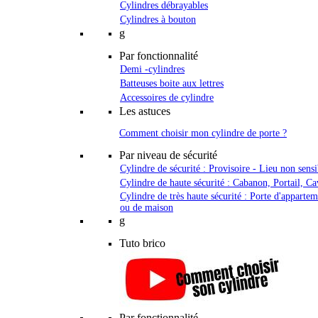
Cylindres débrayables
Cylindres à bouton
g
Par fonctionnalité
Demi -cylindres
Batteuses boite aux lettres
Accessoires de cylindre
Les astuces
Comment choisir mon cylindre de porte ?
Par niveau de sécurité
Cylindre de sécurité : Provisoire - Lieu non sensi
Cylindre de haute sécurité : Cabanon, Portail, Ca
Cylindre de très haute sécurité : Porte d'apparte
ou de maison
g
Tuto brico
Par fonctionnalité