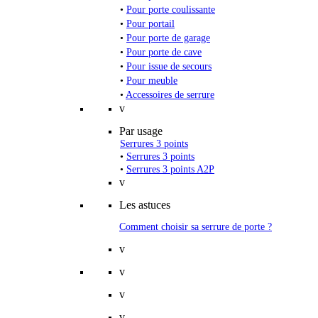
•
Pour porte coulissante
•
Pour portail
•
Pour porte de garage
•
Pour porte de cave
•
Pour issue de secours
•
Pour meuble
•
Accessoires de serrure
v
Par usage
Serrures 3 points
•
Serrures 3 points
•
Serrures 3 points A2P
v
Les astuces
Comment choisir sa serrure de porte ?
v
v
v
v