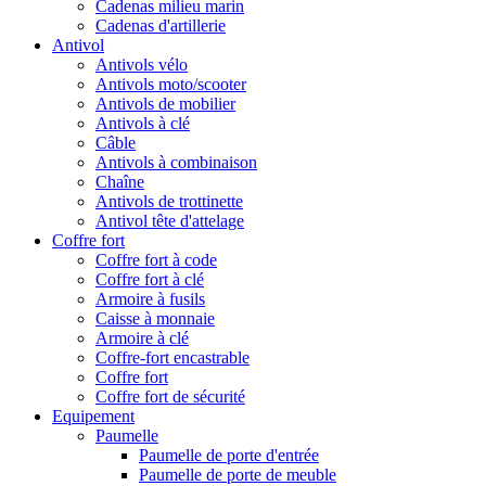
Cadenas milieu marin
Cadenas d'artillerie
Antivol
Antivols vélo
Antivols moto/scooter
Antivols de mobilier
Antivols à clé
Câble
Antivols à combinaison
Chaîne
Antivols de trottinette
Antivol tête d'attelage
Coffre fort
Coffre fort à code
Coffre fort à clé
Armoire à fusils
Caisse à monnaie
Armoire à clé
Coffre-fort encastrable
Coffre fort
Coffre fort de sécurité
Equipement
Paumelle
Paumelle de porte d'entrée
Paumelle de porte de meuble