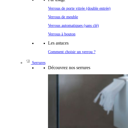
Verrous de porte vitrée (double entrée)
Verrous de meuble
Verrous automatiques (sans clé)
Verrous à bouton
Les astuces
Comment choisir un verrou ?
Serrures
Découvrez nos serrures