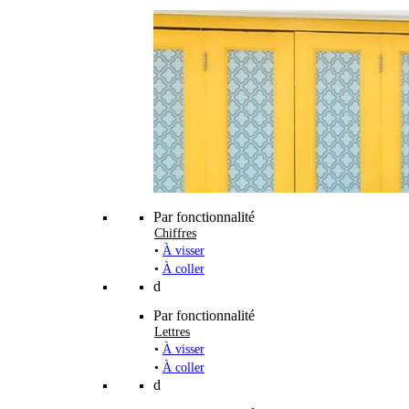
Par fonctionnalité
Chiffres
•
À visser
•
À coller
d
Par fonctionnalité
Lettres
•
À visser
•
À coller
d