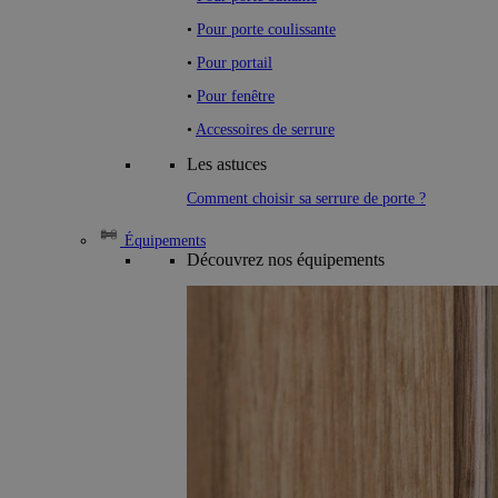
•
Pour porte coulissante
•
Pour portail
•
Pour fenêtre
•
Accessoires de serrure
Les astuces
Comment choisir sa serrure de porte ?
Équipements
Découvrez nos équipements