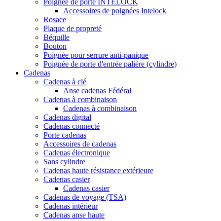
Poignée de porte INTELOCK
Accessoires de poignées Intelock
Rosace
Plaque de propreté
Béquille
Bouton
Poignée pour serrure anti-panique
Poignée de porte d'entrée palière (cylindre)
Cadenas
Cadenas à clé
Anse cadenas Fédéral
Cadenas à combinaison
Cadenas à combinaison
Cadenas digital
Cadenas connecté
Porte cadenas
Accessoires de cadenas
Cadenas électronique
Sans cylindre
Cadenas haute résistance extérieure
Cadenas casier
Cadenas casier
Cadenas de voyage (TSA)
Cadenas intérieur
Cadenas anse haute