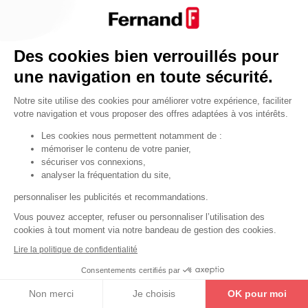
Par fonctionnalité
Cendrier
Par fonctionnalité
Des cookies bien verrouillés pour
Equipements de porte
une navigation en toute sécurité.
•
Entrebâilleurs de porte
Notre site utilise des cookies pour améliorer votre expérience, faciliter
•
Judas de porte
votre navigation et vous proposer des offres adaptées à vos intérêts.
•
Fermes-portes
Les cookies nous permettent notamment de :
mémoriser le contenu de votre panier,
•
Arrêts de porte
sécuriser vos connexions,
•
Butoirs de porte
analyser la fréquentation du site,
•
Charnières de porte
personnaliser les publicités et recommandations.
•
Accessoires de fixation
Vous pouvez accepter, refuser ou personnaliser l’utilisation des
cookies à tout moment via notre bandeau de gestion des cookies.
Les astuces
Lire la politique de confidentialité
Les équipements de porte
Consentements certifiés par
Les équipements pour les personnes
Non merci
Je choisis
OK pour moi
By Thirard