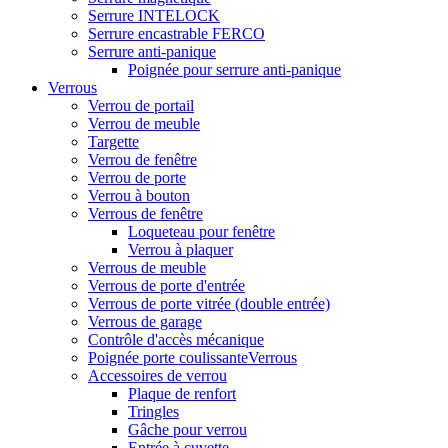
Serrure INTELOCK
Serrure encastrable FERCO
Serrure anti-panique
Poignée pour serrure anti-panique
Verrous
Verrou de portail
Verrou de meuble
Targette
Verrou de fenêtre
Verrou de porte
Verrou à bouton
Verrous de fenêtre
Loqueteau pour fenêtre
Verrou à plaquer
Verrous de meuble
Verrous de porte d'entrée
Verrous de porte vitrée (double entrée)
Verrous de garage
Contrôle d'accès mécanique
Poignée porte coulissanteVerrous
Accessoires de verrou
Plaque de renfort
Tringles
Gâche pour verrou
Entrée à cuvette