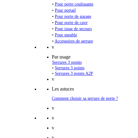
•
Pour porte coulissante
•
Pour portail
•
Pour porte de garage
•
Pour porte de cave
•
Pour issue de secours
•
Pour meuble
•
Accessoires de serrure
v
Par usage
Serrures 3 points
•
Serrures 3 points
•
Serrures 3 points A2P
v
Les astuces
Comment choisir sa serrure de porte ?
v
v
v
v