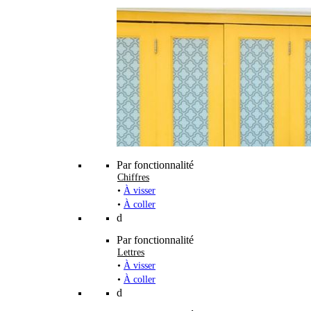
Par fonctionnalité
Chiffres
•
À visser
•
À coller
d
Par fonctionnalité
Lettres
•
À visser
•
À coller
d