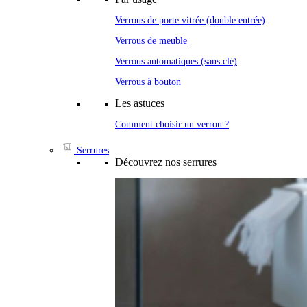
Verrous de porte vitrée (double entrée)
Verrous de meuble
Verrous automatiques (sans clé)
Verrous à bouton
Les astuces
Comment choisir un verrou ?
Serrures
Découvrez nos serrures