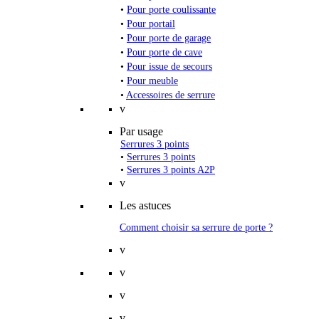
•
Pour porte coulissante
•
Pour portail
•
Pour porte de garage
•
Pour porte de cave
•
Pour issue de secours
•
Pour meuble
•
Accessoires de serrure
v
Par usage
Serrures 3 points
•
Serrures 3 points
•
Serrures 3 points A2P
v
Les astuces
Comment choisir sa serrure de porte ?
v
v
v
v