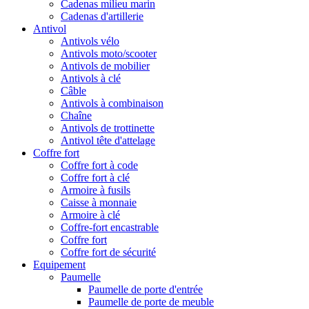
Cadenas milieu marin
Cadenas d'artillerie
Antivol
Antivols vélo
Antivols moto/scooter
Antivols de mobilier
Antivols à clé
Câble
Antivols à combinaison
Chaîne
Antivols de trottinette
Antivol tête d'attelage
Coffre fort
Coffre fort à code
Coffre fort à clé
Armoire à fusils
Caisse à monnaie
Armoire à clé
Coffre-fort encastrable
Coffre fort
Coffre fort de sécurité
Equipement
Paumelle
Paumelle de porte d'entrée
Paumelle de porte de meuble