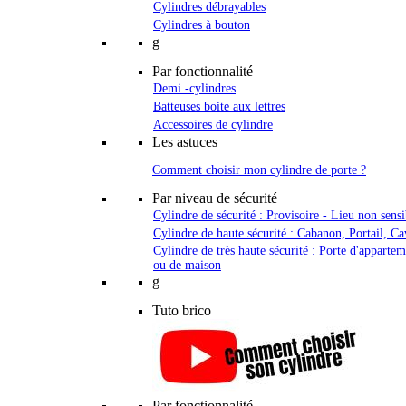
Cylindres débrayables
Cylindres à bouton
g
Par fonctionnalité
Demi -cylindres
Batteuses boite aux lettres
Accessoires de cylindre
Les astuces
Comment choisir mon cylindre de porte ?
Par niveau de sécurité
Cylindre de sécurité : Provisoire - Lieu non sensi
Cylindre de haute sécurité : Cabanon, Portail, Ca
Cylindre de très haute sécurité : Porte d'apparte
ou de maison
g
Tuto brico
Par fonctionnalité