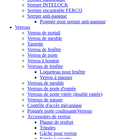
Serrure INTELOCK
Serrure encastrable FERCO
Serrure anti-panique
Poignée pour serrure anti-panique
Verrous
Verrou de portail
Verrou de meuble
Targette
Verrou de fenêtre
Verrou de porte
Verrou à bouton
Verrous de fenêtre
Loqueteau pour fenêtre
Verrou à plaquer
Verrous de meuble
Verrous de porte d'entrée
Verrous de porte vitrée (double entrée)
Verrous de garage
Contrôle d'accès mécanique
Poignée porte coulissanteVerrous
Accessoires de verrou
Plaque de renfort
Tringles
Gâche pour verrou
Entrée à cuvette