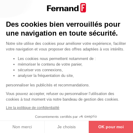
Par fonctionnalité
Cendrier
Par fonctionnalité
Des cookies bien verrouillés pour
Equipements de porte
une navigation en toute sécurité.
•
Entrebâilleurs de porte
Notre site utilise des cookies pour améliorer votre expérience, faciliter
•
Judas de porte
votre navigation et vous proposer des offres adaptées à vos intérêts.
•
Fermes-portes
Les cookies nous permettent notamment de :
mémoriser le contenu de votre panier,
•
Arrêts de porte
sécuriser vos connexions,
•
Butoirs de porte
analyser la fréquentation du site,
•
Charnières de porte
personnaliser les publicités et recommandations.
•
Accessoires de fixation
Vous pouvez accepter, refuser ou personnaliser l’utilisation des
cookies à tout moment via notre bandeau de gestion des cookies.
Les astuces
Lire la politique de confidentialité
Les équipements de porte
Consentements certifiés par
Les équipements pour les personnes
Non merci
Je choisis
OK pour moi
By Thirard