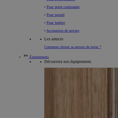
•
Pour porte coulissante
•
Pour portail
•
Pour fenêtre
•
Accessoires de serrure
Les astuces
Comment choisir sa serrure de porte ?
Équipements
Découvrez nos équipements