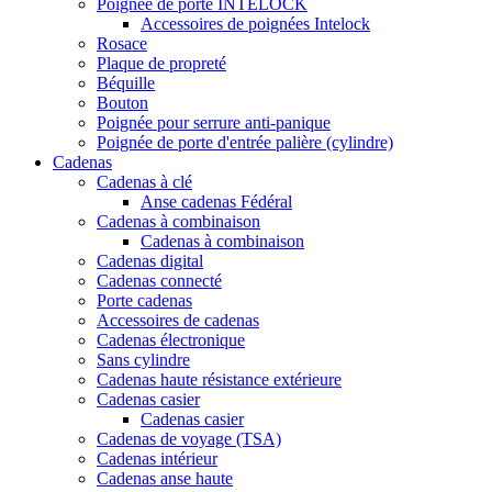
Poignée de porte INTELOCK
Accessoires de poignées Intelock
Rosace
Plaque de propreté
Béquille
Bouton
Poignée pour serrure anti-panique
Poignée de porte d'entrée palière (cylindre)
Cadenas
Cadenas à clé
Anse cadenas Fédéral
Cadenas à combinaison
Cadenas à combinaison
Cadenas digital
Cadenas connecté
Porte cadenas
Accessoires de cadenas
Cadenas électronique
Sans cylindre
Cadenas haute résistance extérieure
Cadenas casier
Cadenas casier
Cadenas de voyage (TSA)
Cadenas intérieur
Cadenas anse haute