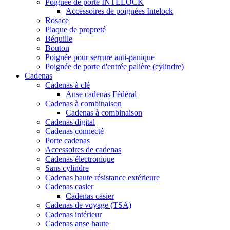
Poignée de porte INTELOCK
Accessoires de poignées Intelock
Rosace
Plaque de propreté
Béquille
Bouton
Poignée pour serrure anti-panique
Poignée de porte d'entrée palière (cylindre)
Cadenas
Cadenas à clé
Anse cadenas Fédéral
Cadenas à combinaison
Cadenas à combinaison
Cadenas digital
Cadenas connecté
Porte cadenas
Accessoires de cadenas
Cadenas électronique
Sans cylindre
Cadenas haute résistance extérieure
Cadenas casier
Cadenas casier
Cadenas de voyage (TSA)
Cadenas intérieur
Cadenas anse haute