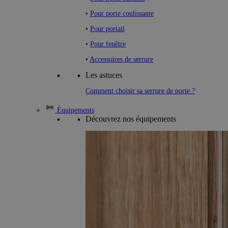
•
Pour porte coulissante
•
Pour portail
•
Pour fenêtre
•
Accessoires de serrure
Les astuces
Comment choisir sa serrure de porte ?
Équipements
Découvrez nos équipements