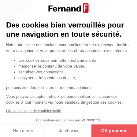
Par fonctionnalité
Cendrier
Par fonctionnalité
Des cookies bien verrouillés pour
Equipements de porte
une navigation en toute sécurité.
•
Entrebâilleurs de porte
Notre site utilise des cookies pour améliorer votre expérience, faciliter
•
Judas de porte
votre navigation et vous proposer des offres adaptées à vos intérêts.
•
Fermes-portes
Les cookies nous permettent notamment de :
mémoriser le contenu de votre panier,
•
Arrêts de porte
sécuriser vos connexions,
•
Butoirs de porte
analyser la fréquentation du site,
•
Charnières de porte
personnaliser les publicités et recommandations.
•
Accessoires de fixation
Vous pouvez accepter, refuser ou personnaliser l’utilisation des
cookies à tout moment via notre bandeau de gestion des cookies.
Les astuces
Lire la politique de confidentialité
Les équipements de porte
Consentements certifiés par
Les équipements pour les personnes
Non merci
Je choisis
OK pour moi
By Thirard