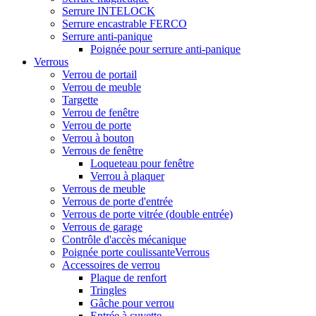
Serrure INTELOCK
Serrure encastrable FERCO
Serrure anti-panique
Poignée pour serrure anti-panique
Verrous
Verrou de portail
Verrou de meuble
Targette
Verrou de fenêtre
Verrou de porte
Verrou à bouton
Verrous de fenêtre
Loqueteau pour fenêtre
Verrou à plaquer
Verrous de meuble
Verrous de porte d'entrée
Verrous de porte vitrée (double entrée)
Verrous de garage
Contrôle d'accès mécanique
Poignée porte coulissanteVerrous
Accessoires de verrou
Plaque de renfort
Tringles
Gâche pour verrou
Entrée à cuvette