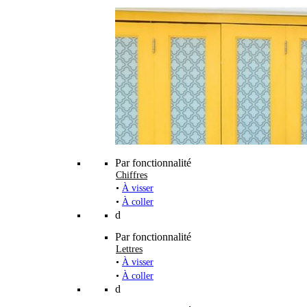
Par fonctionnalité
Chiffres
•
À visser
•
À coller
d
Par fonctionnalité
Lettres
•
À visser
•
À coller
d