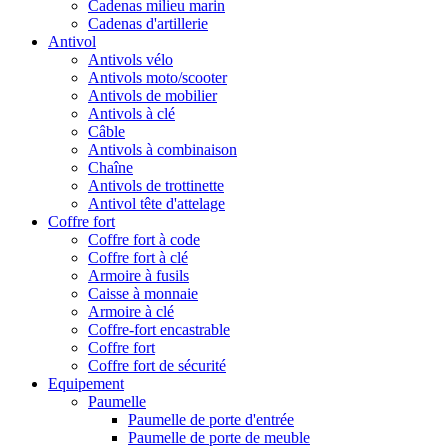
Cadenas milieu marin
Cadenas d'artillerie
Antivol
Antivols vélo
Antivols moto/scooter
Antivols de mobilier
Antivols à clé
Câble
Antivols à combinaison
Chaîne
Antivols de trottinette
Antivol tête d'attelage
Coffre fort
Coffre fort à code
Coffre fort à clé
Armoire à fusils
Caisse à monnaie
Armoire à clé
Coffre-fort encastrable
Coffre fort
Coffre fort de sécurité
Equipement
Paumelle
Paumelle de porte d'entrée
Paumelle de porte de meuble