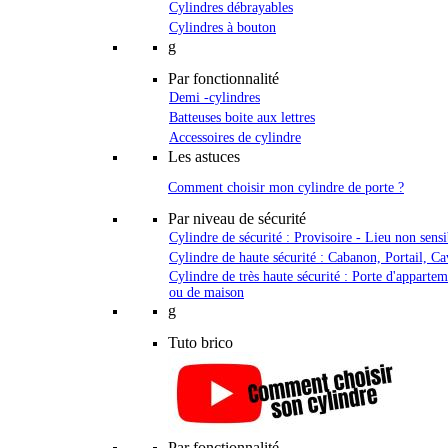
Cylindres débrayables
Cylindres à bouton
g
Par fonctionnalité
Demi -cylindres
Batteuses boite aux lettres
Accessoires de cylindre
Les astuces
Comment choisir mon cylindre de porte ?
Par niveau de sécurité
Cylindre de sécurité : Provisoire - Lieu non sensi
Cylindre de haute sécurité : Cabanon, Portail, Ca
Cylindre de très haute sécurité : Porte d'apparte
ou de maison
g
Tuto brico
Par fonctionnalité