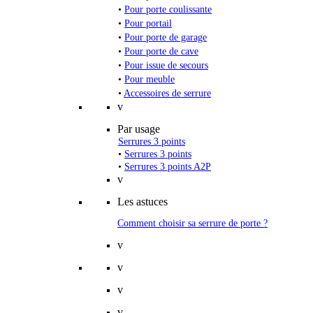
•
Pour porte coulissante
•
Pour portail
•
Pour porte de garage
•
Pour porte de cave
•
Pour issue de secours
•
Pour meuble
•
Accessoires de serrure
v
Par usage
Serrures 3 points
•
Serrures 3 points
•
Serrures 3 points A2P
v
Les astuces
Comment choisir sa serrure de porte ?
v
v
v
v