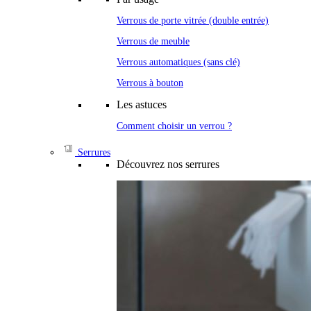
Verrous de porte vitrée (double entrée)
Verrous de meuble
Verrous automatiques (sans clé)
Verrous à bouton
Les astuces
Comment choisir un verrou ?
Serrures
Découvrez nos serrures