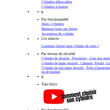
Cylindres débrayables
Cylindres à bouton
g
Par fonctionnalité
Demi -cylindres
Batteuses boite aux lettres
Accessoires de cylindre
Les astuces
Comment choisir mon cylindre de porte ?
Par niveau de sécurité
Cylindre de sécurité : Provisoire - Lieu non sensi
Cylindre de haute sécurité : Cabanon, Portail, Ca
Cylindre de très haute sécurité : Porte d'apparte
ou de maison
g
Tuto brico
Par fonctionnalité