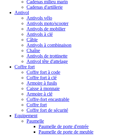
Cadenas milieu marin
Cadenas d'artillerie
Antivol
Antivols vélo
Antivols moto/scooter
Antivols de mobilier
Antivols à clé
Câble
Antivols à combinaison
Chaîne
Antivols de trottinette
Antivol tête d'attelage
Coffre fort
Coffre fort à code
Coffre fort à clé
Armoire à fusils
Caisse à monnaie
Armoire à clé
Coffre-fort encastrable
Coffre fort
Coffre fort de sécurité
Equipement
Paumelle
Paumelle de porte d'entrée
Paumelle de porte de meuble