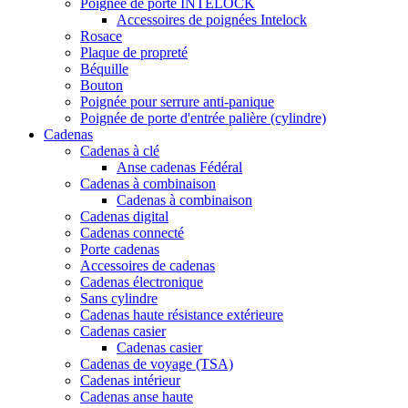
Poignée de porte INTELOCK
Accessoires de poignées Intelock
Rosace
Plaque de propreté
Béquille
Bouton
Poignée pour serrure anti-panique
Poignée de porte d'entrée palière (cylindre)
Cadenas
Cadenas à clé
Anse cadenas Fédéral
Cadenas à combinaison
Cadenas à combinaison
Cadenas digital
Cadenas connecté
Porte cadenas
Accessoires de cadenas
Cadenas électronique
Sans cylindre
Cadenas haute résistance extérieure
Cadenas casier
Cadenas casier
Cadenas de voyage (TSA)
Cadenas intérieur
Cadenas anse haute