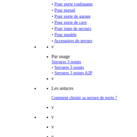
•
Pour porte coulissante
•
Pour portail
•
Pour porte de garage
•
Pour porte de cave
•
Pour issue de secours
•
Pour meuble
•
Accessoires de serrure
v
Par usage
Serrures 3 points
•
Serrures 3 points
•
Serrures 3 points A2P
v
Les astuces
Comment choisir sa serrure de porte ?
v
v
v
v