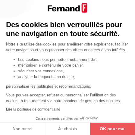
Par fonctionnalité
Cendrier
Par fonctionnalité
Des cookies bien verrouillés pour
Equipements de porte
une navigation en toute sécurité.
•
Entrebâilleurs de porte
Notre site utilise des cookies pour améliorer votre expérience, faciliter
•
Judas de porte
votre navigation et vous proposer des offres adaptées à vos intérêts.
•
Fermes-portes
Les cookies nous permettent notamment de :
mémoriser le contenu de votre panier,
•
Arrêts de porte
sécuriser vos connexions,
•
Butoirs de porte
analyser la fréquentation du site,
•
Charnières de porte
personnaliser les publicités et recommandations.
•
Accessoires de fixation
Vous pouvez accepter, refuser ou personnaliser l’utilisation des
cookies à tout moment via notre bandeau de gestion des cookies.
Les astuces
Lire la politique de confidentialité
Les équipements de porte
Consentements certifiés par
Les équipements pour les personnes
Non merci
Je choisis
OK pour moi
By Thirard