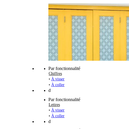
Par fonctionnalité
Chiffres
•
À visser
•
À coller
d
Par fonctionnalité
Lettres
•
À visser
•
À coller
d