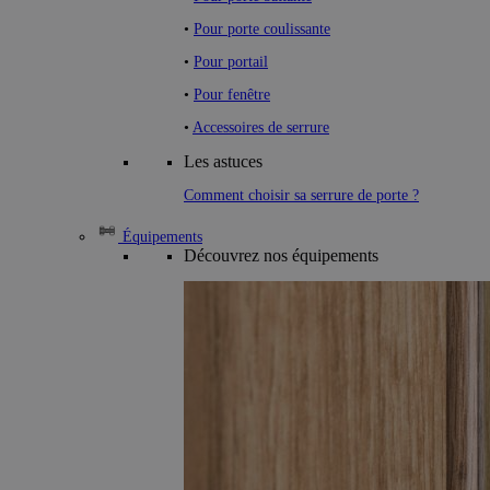
•
Pour porte coulissante
•
Pour portail
•
Pour fenêtre
•
Accessoires de serrure
Les astuces
Comment choisir sa serrure de porte ?
Équipements
Découvrez nos équipements