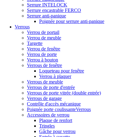
Serrure INTELOCK
Serrure encastrable FERCO
Serrure anti-panique
Poignée pour serrure anti-panique
Verrous
Verrou de portail
Verrou de meuble
Targette
Verrou de fenêtre
Verrou de porte
Verrou à bouton
Verrous de fenêtre
Loqueteau pour fenêtre
Verrou à plaquer
Verrous de meuble
Verrous de porte d'entrée
Verrous de porte vitrée (double entrée)
Verrous de garage
Contrôle d'accès mécanique
Poignée porte coulissanteVerrous
Accessoires de verrou
Plaque de renfort
Tringles
Gâche pour verrou
Entrée à cuvette