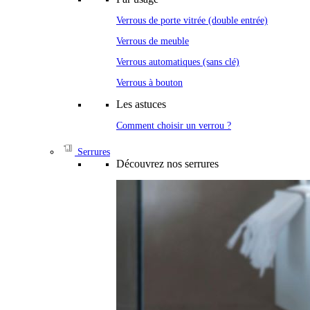
Verrous de porte vitrée (double entrée)
Verrous de meuble
Verrous automatiques (sans clé)
Verrous à bouton
Les astuces
Comment choisir un verrou ?
Serrures
Découvrez nos serrures