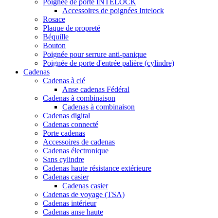
Poignée de porte INTELOCK
Accessoires de poignées Intelock
Rosace
Plaque de propreté
Béquille
Bouton
Poignée pour serrure anti-panique
Poignée de porte d'entrée palière (cylindre)
Cadenas
Cadenas à clé
Anse cadenas Fédéral
Cadenas à combinaison
Cadenas à combinaison
Cadenas digital
Cadenas connecté
Porte cadenas
Accessoires de cadenas
Cadenas électronique
Sans cylindre
Cadenas haute résistance extérieure
Cadenas casier
Cadenas casier
Cadenas de voyage (TSA)
Cadenas intérieur
Cadenas anse haute