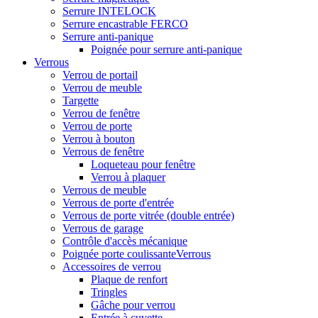
Serrure INTELOCK
Serrure encastrable FERCO
Serrure anti-panique
Poignée pour serrure anti-panique
Verrous
Verrou de portail
Verrou de meuble
Targette
Verrou de fenêtre
Verrou de porte
Verrou à bouton
Verrous de fenêtre
Loqueteau pour fenêtre
Verrou à plaquer
Verrous de meuble
Verrous de porte d'entrée
Verrous de porte vitrée (double entrée)
Verrous de garage
Contrôle d'accès mécanique
Poignée porte coulissanteVerrous
Accessoires de verrou
Plaque de renfort
Tringles
Gâche pour verrou
Entrée à cuvette