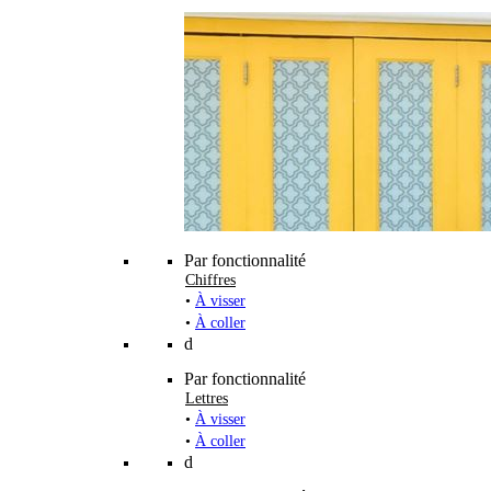
Par fonctionnalité
Chiffres
•
À visser
•
À coller
d
Par fonctionnalité
Lettres
•
À visser
•
À coller
d