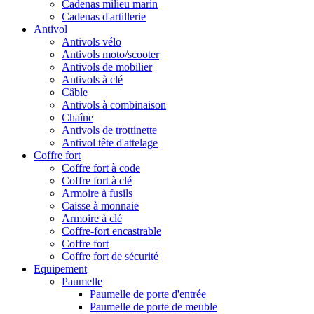
Cadenas milieu marin
Cadenas d'artillerie
Antivol
Antivols vélo
Antivols moto/scooter
Antivols de mobilier
Antivols à clé
Câble
Antivols à combinaison
Chaîne
Antivols de trottinette
Antivol tête d'attelage
Coffre fort
Coffre fort à code
Coffre fort à clé
Armoire à fusils
Caisse à monnaie
Armoire à clé
Coffre-fort encastrable
Coffre fort
Coffre fort de sécurité
Equipement
Paumelle
Paumelle de porte d'entrée
Paumelle de porte de meuble