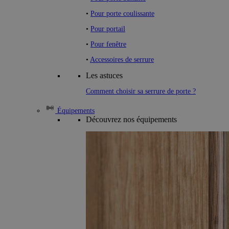
•
Pour porte coulissante
•
Pour portail
•
Pour fenêtre
•
Accessoires de serrure
Les astuces
Comment choisir sa serrure de porte ?
Équipements
Découvrez nos équipements