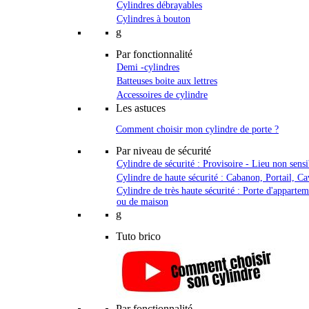
Cylindres débrayables
Cylindres à bouton
g
Par fonctionnalité
Demi -cylindres
Batteuses boite aux lettres
Accessoires de cylindre
Les astuces
Comment choisir mon cylindre de porte ?
Par niveau de sécurité
Cylindre de sécurité : Provisoire - Lieu non sensi
Cylindre de haute sécurité : Cabanon, Portail, Ca
Cylindre de très haute sécurité : Porte d'apparte
ou de maison
g
Tuto brico
Par fonctionnalité