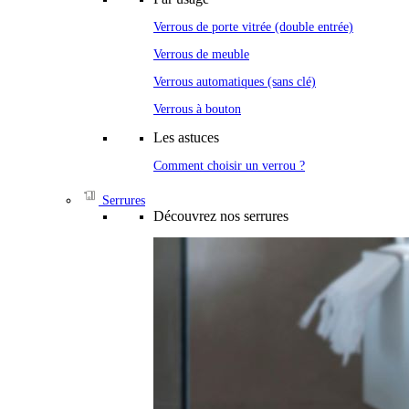
Verrous de porte vitrée (double entrée)
Verrous de meuble
Verrous automatiques (sans clé)
Verrous à bouton
Les astuces
Comment choisir un verrou ?
Serrures
Découvrez nos serrures