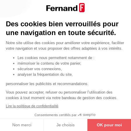
Par fonctionnalité
Cendrier
Par fonctionnalité
Des cookies bien verrouillés pour
Equipements de porte
une navigation en toute sécurité.
•
Entrebâilleurs de porte
Notre site utilise des cookies pour améliorer votre expérience, faciliter
•
Judas de porte
votre navigation et vous proposer des offres adaptées à vos intérêts.
•
Fermes-portes
Les cookies nous permettent notamment de :
mémoriser le contenu de votre panier,
•
Arrêts de porte
sécuriser vos connexions,
•
Butoirs de porte
analyser la fréquentation du site,
•
Charnières de porte
personnaliser les publicités et recommandations.
•
Accessoires de fixation
Vous pouvez accepter, refuser ou personnaliser l’utilisation des
cookies à tout moment via notre bandeau de gestion des cookies.
Les astuces
Lire la politique de confidentialité
Les équipements de porte
Consentements certifiés par
Les équipements pour les personnes
Non merci
Je choisis
OK pour moi
By Thirard