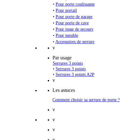
•
Pour porte coulissante
•
Pour portail
•
Pour porte de garage
•
Pour porte de cave
•
Pour issue de secours
•
Pour meuble
•
Accessoires de serrure
v
Par usage
Serrures 3 points
•
Serrures 3 points
•
Serrures 3 points A2P
v
Les astuces
Comment choisir sa serrure de porte ?
v
v
v
v