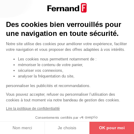
Par fonctionnalité
Cendrier
Par fonctionnalité
Des cookies bien verrouillés pour
Equipements de porte
une navigation en toute sécurité.
•
Entrebâilleurs de porte
Notre site utilise des cookies pour améliorer votre expérience, faciliter
•
Judas de porte
votre navigation et vous proposer des offres adaptées à vos intérêts.
•
Fermes-portes
Les cookies nous permettent notamment de :
mémoriser le contenu de votre panier,
•
Arrêts de porte
sécuriser vos connexions,
•
Butoirs de porte
analyser la fréquentation du site,
•
Charnières de porte
personnaliser les publicités et recommandations.
•
Accessoires de fixation
Vous pouvez accepter, refuser ou personnaliser l’utilisation des
cookies à tout moment via notre bandeau de gestion des cookies.
Les astuces
Lire la politique de confidentialité
Les équipements de porte
Consentements certifiés par
Les équipements pour les personnes
Non merci
Je choisis
OK pour moi
By Thirard