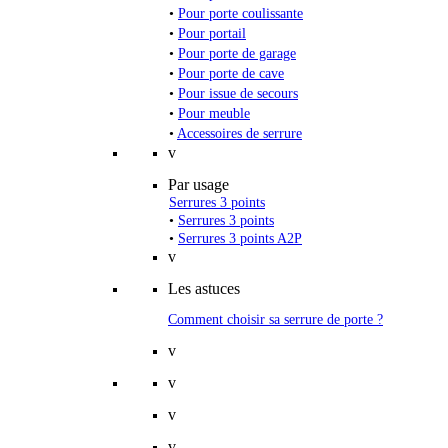
•
Pour porte coulissante
•
Pour portail
•
Pour porte de garage
•
Pour porte de cave
•
Pour issue de secours
•
Pour meuble
•
Accessoires de serrure
v
Par usage
Serrures 3 points
•
Serrures 3 points
•
Serrures 3 points A2P
v
Les astuces
Comment choisir sa serrure de porte ?
v
v
v
v