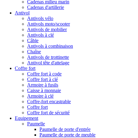
Cadenas milieu marin
Cadenas d'artillerie
Antivol
Antivols vélo
Antivols moto/scooter
Antivols de mobilier
Antivols à clé
Câble
Antivols à combinaison
Chaîne
Antivols de trottinette
Antivol tête d'attelage
Coffre fort
Coffre fort à code
Coffre fort à clé
Armoire à fusils
Caisse à monnaie
Armoire à clé
Coffre-fort encastrable
Coffre fort
Coffre fort de sécurité
Equipement
Paumelle
Paumelle de porte d'entrée
Paumelle de porte de meuble