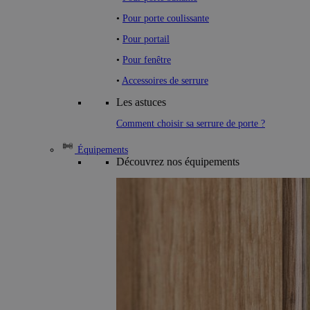
•
Pour porte coulissante
•
Pour portail
•
Pour fenêtre
•
Accessoires de serrure
Les astuces
Comment choisir sa serrure de porte ?
Équipements
Découvrez nos équipements