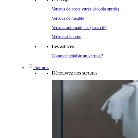
Verrous de porte vitrée (double entrée)
Verrous de meuble
Verrous automatiques (sans clé)
Verrous à bouton
Les astuces
Comment choisir un verrou ?
Serrures
Découvrez nos serrures