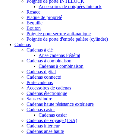
Poignée de porte INTELOCK
Accessoires de poignées Intelock
Rosace
Plaque de propreté
Béquille
Bouton
Poignée pour serrure anti-panique
Poignée de porte d'entrée palière (cylindre)
Cadenas
Cadenas à clé
Anse cadenas Fédéral
Cadenas à combinaison
Cadenas à combinaison
Cadenas digital
Cadenas connecté
Porte cadenas
Accessoires de cadenas
Cadenas électronique
Sans cylindre
Cadenas haute résistance extérieure
Cadenas casier
Cadenas casier
Cadenas de voyage (TSA)
Cadenas intérieur
Cadenas anse haute