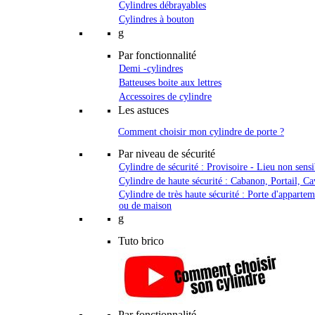
Cylindres débrayables
Cylindres à bouton
g
Par fonctionnalité
Demi -cylindres
Batteuses boite aux lettres
Accessoires de cylindre
Les astuces
Comment choisir mon cylindre de porte ?
Par niveau de sécurité
Cylindre de sécurité : Provisoire - Lieu non sensi
Cylindre de haute sécurité : Cabanon, Portail, Ca
Cylindre de très haute sécurité : Porte d'apparte
ou de maison
g
Tuto brico
Par fonctionnalité