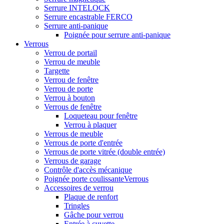
Serrure INTELOCK
Serrure encastrable FERCO
Serrure anti-panique
Poignée pour serrure anti-panique
Verrous
Verrou de portail
Verrou de meuble
Targette
Verrou de fenêtre
Verrou de porte
Verrou à bouton
Verrous de fenêtre
Loqueteau pour fenêtre
Verrou à plaquer
Verrous de meuble
Verrous de porte d'entrée
Verrous de porte vitrée (double entrée)
Verrous de garage
Contrôle d'accès mécanique
Poignée porte coulissanteVerrous
Accessoires de verrou
Plaque de renfort
Tringles
Gâche pour verrou
Entrée à cuvette