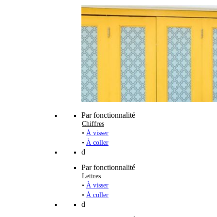
Par fonctionnalité
Chiffres
•
À visser
•
À coller
d
Par fonctionnalité
Lettres
•
À visser
•
À coller
d