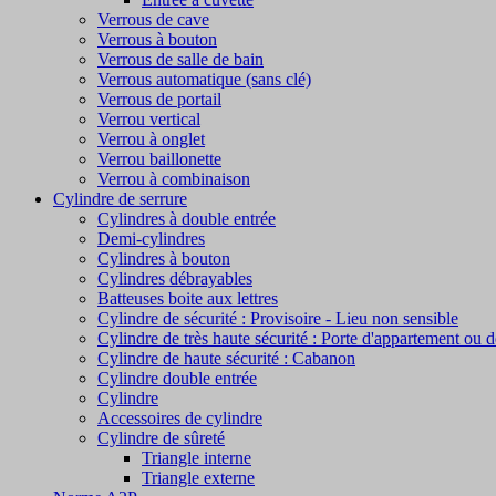
Verrous de cave
Verrous à bouton
Verrous de salle de bain
Verrous automatique (sans clé)
Verrous de portail
Verrou vertical
Verrou à onglet
Verrou baillonette
Verrou à combinaison
Cylindre de serrure
Cylindres à double entrée
Demi-cylindres
Cylindres à bouton
Cylindres débrayables
Batteuses boite aux lettres
Cylindre de sécurité : Provisoire - Lieu non sensible
Cylindre de très haute sécurité : Porte d'appartement ou 
Cylindre de haute sécurité : Cabanon
Cylindre double entrée
Cylindre
Accessoires de cylindre
Cylindre de sûreté
Triangle interne
Triangle externe