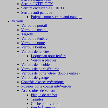
Serrure INTELOCK
Serrure encastrable FERCO
Serrure anti-panique
Poignée pour serrure anti-panique
Verrous
Verrou de portail
Verrou de meuble
Targette
Verrou de fenêtre
Verrou de porte
Verrou à bouton
Verrous de fenêtre
Loqueteau pour fenêtre
Verrou à plaquer
Verrous de meuble
Verrous de porte d'entrée
Verrous de porte vitrée (double entrée)
Verrous de garage
Contrôle d'accès mécanique
Poignée porte coulissanteVerrous
Accessoires de verrou
Plaque de renfort
Tringles
Gâche pour verrou
Entrée à cuvette