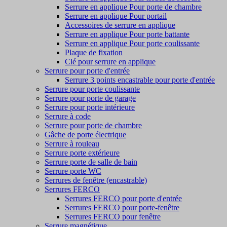
Serrure en applique Pour porte de chambre
Serrure en applique Pour portail
Accessoires de serrure en applique
Serrure en applique Pour porte battante
Serrure en applique Pour porte coulissante
Plaque de fixation
Clé pour serrure en applique
Serrure pour porte d'entrée
Serrure 3 points encastrable pour porte d'entrée
Serrure pour porte coulissante
Serrure pour porte de garage
Serrure pour porte intérieure
Serrure à code
Serrure pour porte de chambre
Gâche de porte électrique
Serrure à rouleau
Serrure porte extérieure
Serrure porte de salle de bain
Serrure porte WC
Serrures de fenêtre (encastrable)
Serrures FERCO
Serrures FERCO pour porte d'entrée
Serrures FERCO pour porte-fenêtre
Serrures FERCO pour fenêtre
Serrure magnétique