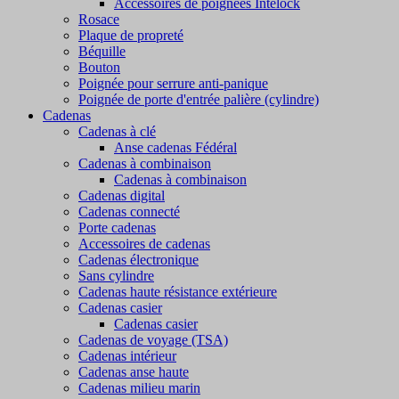
Accessoires de poignées Intelock
Rosace
Plaque de propreté
Béquille
Bouton
Poignée pour serrure anti-panique
Poignée de porte d'entrée palière (cylindre)
Cadenas
Cadenas à clé
Anse cadenas Fédéral
Cadenas à combinaison
Cadenas à combinaison
Cadenas digital
Cadenas connecté
Porte cadenas
Accessoires de cadenas
Cadenas électronique
Sans cylindre
Cadenas haute résistance extérieure
Cadenas casier
Cadenas casier
Cadenas de voyage (TSA)
Cadenas intérieur
Cadenas anse haute
Cadenas milieu marin