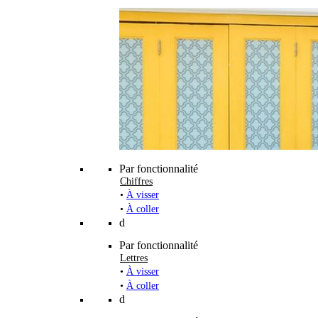
Par fonctionnalité
Chiffres
•
À visser
•
À coller
d
Par fonctionnalité
Lettres
•
À visser
•
À coller
d