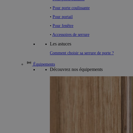
•
Pour porte coulissante
•
Pour portail
•
Pour fenêtre
•
Accessoires de serrure
Les astuces
Comment choisir sa serrure de porte ?
Équipements
Découvrez nos équipements