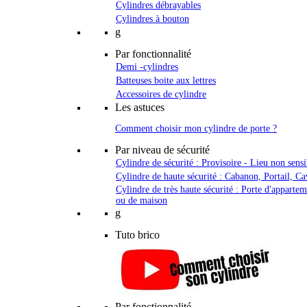
Cylindres débrayables
Cylindres à bouton
g
Par fonctionnalité
Demi -cylindres
Batteuses boite aux lettres
Accessoires de cylindre
Les astuces
Comment choisir mon cylindre de porte ?
Par niveau de sécurité
Cylindre de sécurité : Provisoire - Lieu non sensi
Cylindre de haute sécurité : Cabanon, Portail, Ca
Cylindre de très haute sécurité : Porte d'apparte
ou de maison
g
Tuto brico
Par fonctionnalité