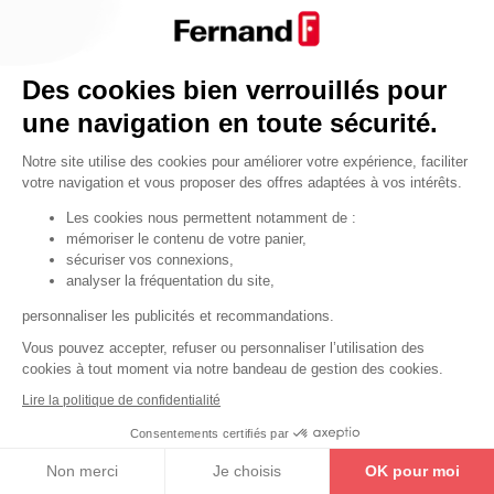
Par fonctionnalité
Cendrier
Par fonctionnalité
Des cookies bien verrouillés pour
Equipements de porte
une navigation en toute sécurité.
•
Entrebâilleurs de porte
Notre site utilise des cookies pour améliorer votre expérience, faciliter
•
Judas de porte
votre navigation et vous proposer des offres adaptées à vos intérêts.
•
Fermes-portes
Les cookies nous permettent notamment de :
mémoriser le contenu de votre panier,
•
Arrêts de porte
sécuriser vos connexions,
•
Butoirs de porte
analyser la fréquentation du site,
•
Charnières de porte
personnaliser les publicités et recommandations.
•
Accessoires de fixation
Vous pouvez accepter, refuser ou personnaliser l’utilisation des
cookies à tout moment via notre bandeau de gestion des cookies.
Les astuces
Lire la politique de confidentialité
Les équipements de porte
Consentements certifiés par
Les équipements pour les personnes
Non merci
Je choisis
OK pour moi
By Thirard