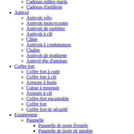
Cadenas milieu marin
Cadenas d'artillerie
Antivol
Antivols vélo
Antivols moto/scooter
Antivols de mobilier
Antivols à clé
Câble
Antivols à combinaison
Chaîne
Antivols de trottinette
Antivol tête d'attelage
Coffre fort
Coffre fort à code
Coffre fort à clé
Armoire à fusils
Caisse à monnaie
Armoire à clé
Coffre-fort encastrable
Coffre fort
Coffre fort de sécurité
Equipement
Paumelle
Paumelle de porte d'entrée
Paumelle de porte de meuble