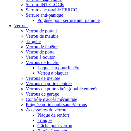
Serrure INTELOCK
Serrure encastrable FERCO
Serrure anti-panique
Poignée pour serrure anti-panique
Verrous
Verrou de portail
Verrou de meuble
Targette
Verrou de fenêtre
Verrou de porte
Verrou à bouton
Verrous de fenêtre
Loqueteau pour fenêtre
Verrou à plaquer
Verrous de meuble
Verrous de porte d'entrée
Verrous de porte vitrée (double entrée)
Verrous de garage
Contrôle d'accès mécanique
Poignée porte coulissanteVerrous
Accessoires de verrou
Plaque de renfort
Tringles
Gâche pour verrou
Entrée à cuvette