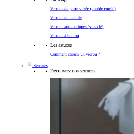
Verrous de porte vitrée (double entrée)
Verrous de meuble
Verrous automatiques (sans clé)
Verrous à bouton
Les astuces
Comment choisir un verrou ?
Serrures
Découvrez nos serrures