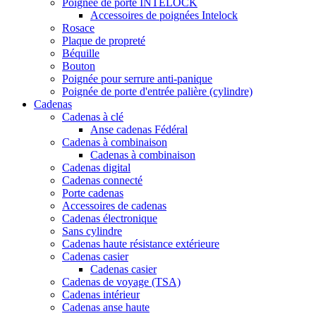
Poignée de porte INTELOCK
Accessoires de poignées Intelock
Rosace
Plaque de propreté
Béquille
Bouton
Poignée pour serrure anti-panique
Poignée de porte d'entrée palière (cylindre)
Cadenas
Cadenas à clé
Anse cadenas Fédéral
Cadenas à combinaison
Cadenas à combinaison
Cadenas digital
Cadenas connecté
Porte cadenas
Accessoires de cadenas
Cadenas électronique
Sans cylindre
Cadenas haute résistance extérieure
Cadenas casier
Cadenas casier
Cadenas de voyage (TSA)
Cadenas intérieur
Cadenas anse haute