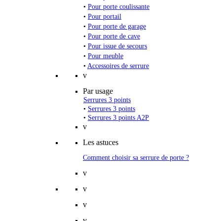
•
Pour porte coulissante
•
Pour portail
•
Pour porte de garage
•
Pour porte de cave
•
Pour issue de secours
•
Pour meuble
•
Accessoires de serrure
v
Par usage
Serrures 3 points
•
Serrures 3 points
•
Serrures 3 points A2P
v
Les astuces
Comment choisir sa serrure de porte ?
v
v
v
v