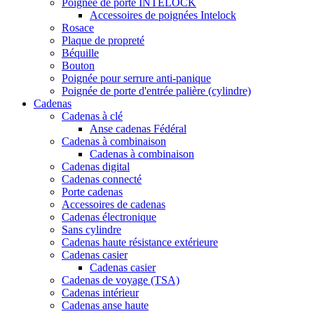
Poignée de porte INTELOCK
Accessoires de poignées Intelock
Rosace
Plaque de propreté
Béquille
Bouton
Poignée pour serrure anti-panique
Poignée de porte d'entrée palière (cylindre)
Cadenas
Cadenas à clé
Anse cadenas Fédéral
Cadenas à combinaison
Cadenas à combinaison
Cadenas digital
Cadenas connecté
Porte cadenas
Accessoires de cadenas
Cadenas électronique
Sans cylindre
Cadenas haute résistance extérieure
Cadenas casier
Cadenas casier
Cadenas de voyage (TSA)
Cadenas intérieur
Cadenas anse haute