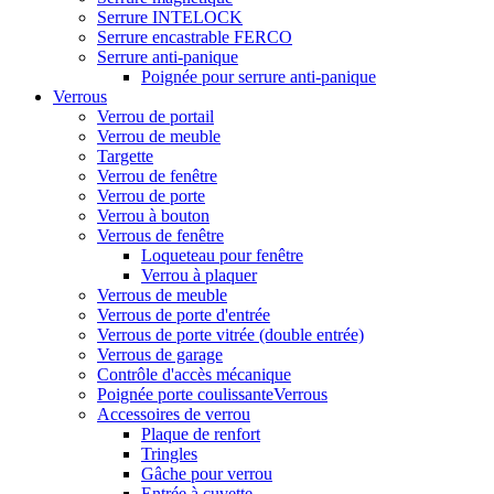
Serrure INTELOCK
Serrure encastrable FERCO
Serrure anti-panique
Poignée pour serrure anti-panique
Verrous
Verrou de portail
Verrou de meuble
Targette
Verrou de fenêtre
Verrou de porte
Verrou à bouton
Verrous de fenêtre
Loqueteau pour fenêtre
Verrou à plaquer
Verrous de meuble
Verrous de porte d'entrée
Verrous de porte vitrée (double entrée)
Verrous de garage
Contrôle d'accès mécanique
Poignée porte coulissanteVerrous
Accessoires de verrou
Plaque de renfort
Tringles
Gâche pour verrou
Entrée à cuvette