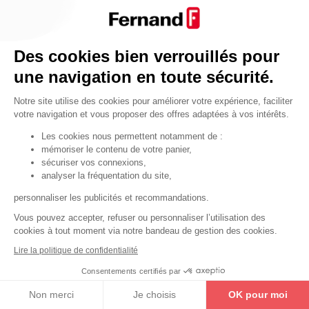
Par fonctionnalité
Cendrier
Par fonctionnalité
Des cookies bien verrouillés pour
Equipements de porte
une navigation en toute sécurité.
•
Entrebâilleurs de porte
Notre site utilise des cookies pour améliorer votre expérience, faciliter
•
Judas de porte
votre navigation et vous proposer des offres adaptées à vos intérêts.
•
Fermes-portes
Les cookies nous permettent notamment de :
mémoriser le contenu de votre panier,
•
Arrêts de porte
sécuriser vos connexions,
•
Butoirs de porte
analyser la fréquentation du site,
•
Charnières de porte
personnaliser les publicités et recommandations.
•
Accessoires de fixation
Vous pouvez accepter, refuser ou personnaliser l’utilisation des
cookies à tout moment via notre bandeau de gestion des cookies.
Les astuces
Lire la politique de confidentialité
Les équipements de porte
Consentements certifiés par
Les équipements pour les personnes
Non merci
Je choisis
OK pour moi
By Thirard