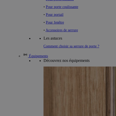
•
Pour porte coulissante
•
Pour portail
•
Pour fenêtre
•
Accessoires de serrure
Les astuces
Comment choisir sa serrure de porte ?
Équipements
Découvrez nos équipements