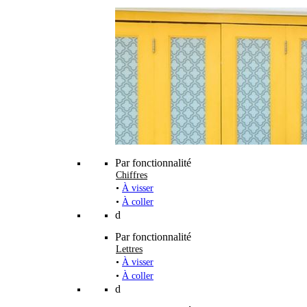
Par fonctionnalité
Chiffres
•
À visser
•
À coller
d
Par fonctionnalité
Lettres
•
À visser
•
À coller
d