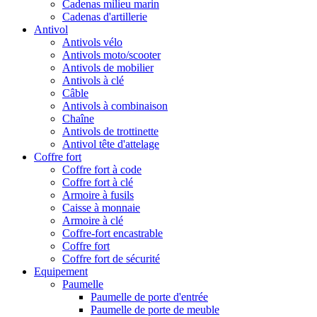
Cadenas milieu marin
Cadenas d'artillerie
Antivol
Antivols vélo
Antivols moto/scooter
Antivols de mobilier
Antivols à clé
Câble
Antivols à combinaison
Chaîne
Antivols de trottinette
Antivol tête d'attelage
Coffre fort
Coffre fort à code
Coffre fort à clé
Armoire à fusils
Caisse à monnaie
Armoire à clé
Coffre-fort encastrable
Coffre fort
Coffre fort de sécurité
Equipement
Paumelle
Paumelle de porte d'entrée
Paumelle de porte de meuble