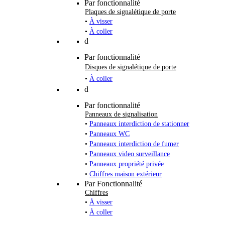
Par fonctionnalité
Plaques de signalétique de porte
•
À visser
•
À coller
d
Par fonctionnalité
Disques de signalétique de porte
•
À coller
d
Par fonctionnalité
Panneaux de signalisation
•
Panneaux interdiction de stationner
•
Panneaux WC
•
Panneaux interdiction de fumer
•
Panneaux video surveillance
•
Panneaux propriété privée
•
Chiffres maison extérieur
Par Fonctionnalité
Chiffres
•
À visser
•
À coller