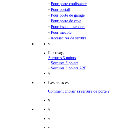
•
Pour porte coulissante
•
Pour portail
•
Pour porte de garage
•
Pour porte de cave
•
Pour issue de secours
•
Pour meuble
•
Accessoires de serrure
v
Par usage
Serrures 3 points
•
Serrures 3 points
•
Serrures 3 points A2P
v
Les astuces
Comment choisir sa serrure de porte ?
v
v
v
v