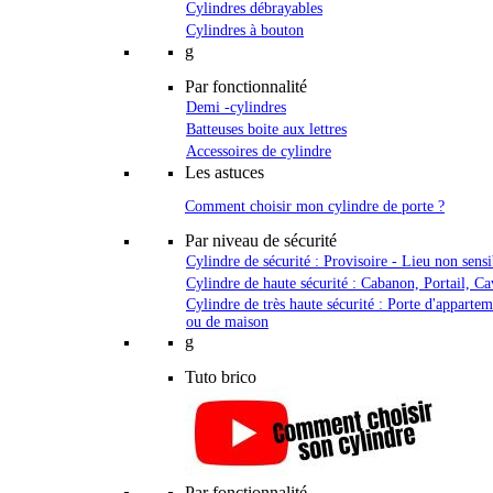
Cylindres débrayables
Cylindres à bouton
g
Par fonctionnalité
Demi -cylindres
Batteuses boite aux lettres
Accessoires de cylindre
Les astuces
Comment choisir mon cylindre de porte ?
Par niveau de sécurité
Cylindre de sécurité : Provisoire - Lieu non sensi
Cylindre de haute sécurité : Cabanon, Portail, Ca
Cylindre de très haute sécurité : Porte d'apparte
ou de maison
g
Tuto brico
Par fonctionnalité