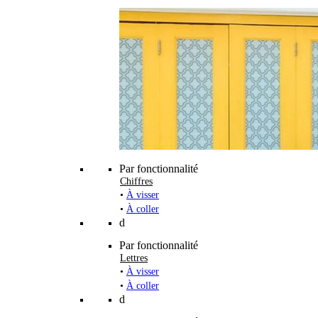
Par fonctionnalité
Chiffres
•
À visser
•
À coller
d
Par fonctionnalité
Lettres
•
À visser
•
À coller
d