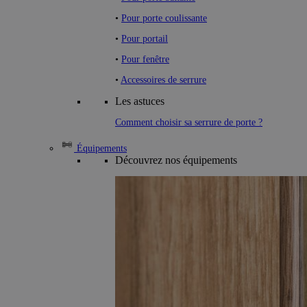
•
Pour porte coulissante
•
Pour portail
•
Pour fenêtre
•
Accessoires de serrure
Les astuces
Comment choisir sa serrure de porte ?
Équipements
Découvrez nos équipements