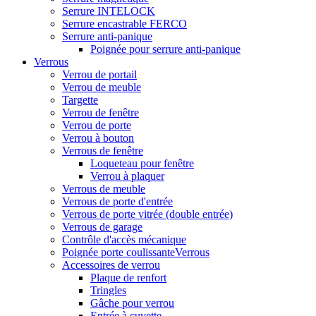
Serrure INTELOCK
Serrure encastrable FERCO
Serrure anti-panique
Poignée pour serrure anti-panique
Verrous
Verrou de portail
Verrou de meuble
Targette
Verrou de fenêtre
Verrou de porte
Verrou à bouton
Verrous de fenêtre
Loqueteau pour fenêtre
Verrou à plaquer
Verrous de meuble
Verrous de porte d'entrée
Verrous de porte vitrée (double entrée)
Verrous de garage
Contrôle d'accès mécanique
Poignée porte coulissanteVerrous
Accessoires de verrou
Plaque de renfort
Tringles
Gâche pour verrou
Entrée à cuvette