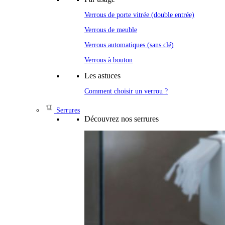
Verrous de porte vitrée (double entrée)
Verrous de meuble
Verrous automatiques (sans clé)
Verrous à bouton
Les astuces
Comment choisir un verrou ?
Serrures
Découvrez nos serrures