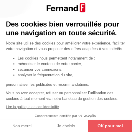
Par fonctionnalité
Cendrier
Par fonctionnalité
Des cookies bien verrouillés pour
Equipements de porte
une navigation en toute sécurité.
•
Entrebâilleurs de porte
Notre site utilise des cookies pour améliorer votre expérience, faciliter
•
Judas de porte
votre navigation et vous proposer des offres adaptées à vos intérêts.
•
Fermes-portes
Les cookies nous permettent notamment de :
mémoriser le contenu de votre panier,
•
Arrêts de porte
sécuriser vos connexions,
•
Butoirs de porte
analyser la fréquentation du site,
•
Charnières de porte
personnaliser les publicités et recommandations.
•
Accessoires de fixation
Vous pouvez accepter, refuser ou personnaliser l’utilisation des
cookies à tout moment via notre bandeau de gestion des cookies.
Les astuces
Lire la politique de confidentialité
Les équipements de porte
Consentements certifiés par
Les équipements pour les personnes
Non merci
Je choisis
OK pour moi
By Thirard