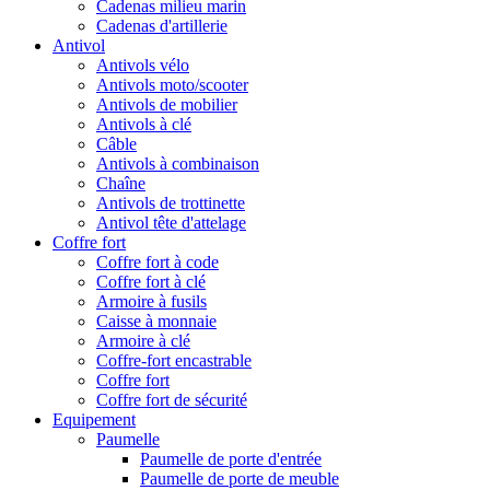
Cadenas milieu marin
Cadenas d'artillerie
Antivol
Antivols vélo
Antivols moto/scooter
Antivols de mobilier
Antivols à clé
Câble
Antivols à combinaison
Chaîne
Antivols de trottinette
Antivol tête d'attelage
Coffre fort
Coffre fort à code
Coffre fort à clé
Armoire à fusils
Caisse à monnaie
Armoire à clé
Coffre-fort encastrable
Coffre fort
Coffre fort de sécurité
Equipement
Paumelle
Paumelle de porte d'entrée
Paumelle de porte de meuble