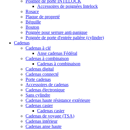
Poignée de porte INTELOCK
Accessoires de poignées Intelock
Rosace
Plaque de propreté
Béquille
Bouton
Poignée pour serrure anti-panique
Poignée de porte d'entrée palière (cylindre)
Cadenas
Cadenas à clé
Anse cadenas Fédéral
Cadenas à combinaison
Cadenas à combinaison
Cadenas digital
Cadenas connecté
Porte cadenas
Accessoires de cadenas
Cadenas électronique
Sans cylindre
Cadenas haute résistance extérieure
Cadenas casier
Cadenas casier
Cadenas de voyage (TSA)
Cadenas intérieur
Cadenas anse haute