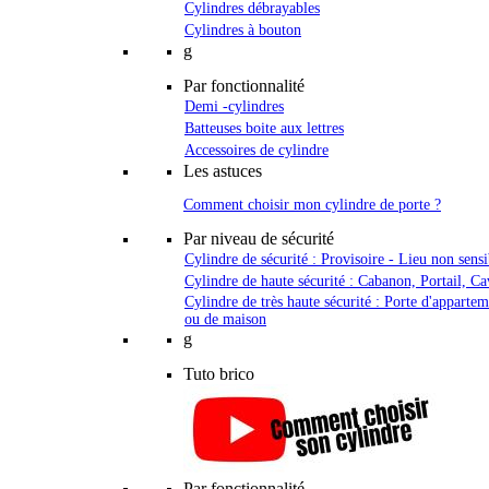
Cylindres débrayables
Cylindres à bouton
g
Par fonctionnalité
Demi -cylindres
Batteuses boite aux lettres
Accessoires de cylindre
Les astuces
Comment choisir mon cylindre de porte ?
Par niveau de sécurité
Cylindre de sécurité : Provisoire - Lieu non sensi
Cylindre de haute sécurité : Cabanon, Portail, Ca
Cylindre de très haute sécurité : Porte d'apparte
ou de maison
g
Tuto brico
Par fonctionnalité