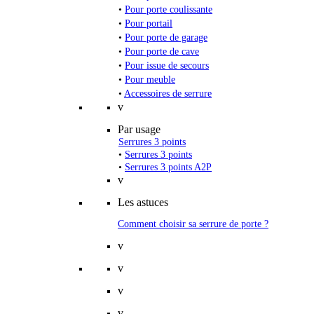
•
Pour porte coulissante
•
Pour portail
•
Pour porte de garage
•
Pour porte de cave
•
Pour issue de secours
•
Pour meuble
•
Accessoires de serrure
v
Par usage
Serrures 3 points
•
Serrures 3 points
•
Serrures 3 points A2P
v
Les astuces
Comment choisir sa serrure de porte ?
v
v
v
v