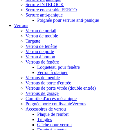
Serrure INTELOCK
Serrure encastrable FERCO
Serrure anti-panique
Poignée pour serrure anti-panique
Verrous
Verrou de portail
Verrou de meuble
Targette
Verrou de fenêtre
Verrou de porte
Verrou à bouton
Verrous de fenêtre
Loqueteau pour fenêtre
Verrou à plaquer
Verrous de meuble
Verrous de porte d'entrée
Verrous de porte vitrée (double entrée)
Verrous de garage
Contrôle d'accès mécanique
Poignée porte coulissanteVerrous
Accessoires de verrou
Plaque de renfort
Tringles
Gâche pour verrou
Entrée à cuvette