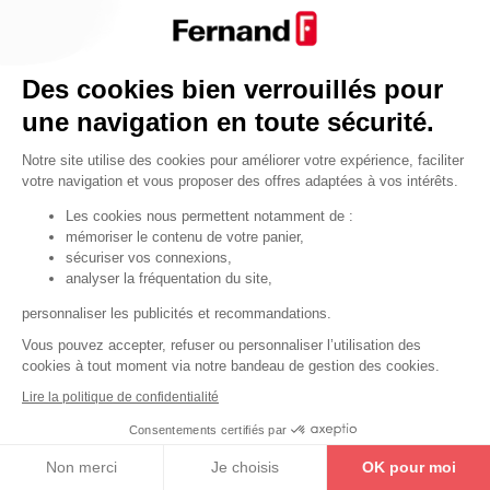
Par fonctionnalité
Cendrier
Par fonctionnalité
Des cookies bien verrouillés pour
Equipements de porte
une navigation en toute sécurité.
•
Entrebâilleurs de porte
Notre site utilise des cookies pour améliorer votre expérience, faciliter
•
Judas de porte
votre navigation et vous proposer des offres adaptées à vos intérêts.
•
Fermes-portes
Les cookies nous permettent notamment de :
mémoriser le contenu de votre panier,
•
Arrêts de porte
sécuriser vos connexions,
•
Butoirs de porte
analyser la fréquentation du site,
•
Charnières de porte
personnaliser les publicités et recommandations.
•
Accessoires de fixation
Vous pouvez accepter, refuser ou personnaliser l’utilisation des
cookies à tout moment via notre bandeau de gestion des cookies.
Les astuces
Lire la politique de confidentialité
Les équipements de porte
Consentements certifiés par
Les équipements pour les personnes
Non merci
Je choisis
OK pour moi
By Thirard