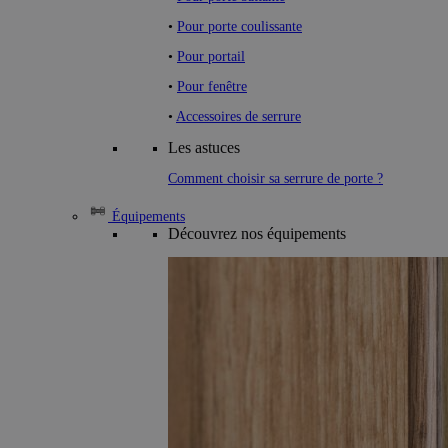
•
Pour porte coulissante
•
Pour portail
•
Pour fenêtre
•
Accessoires de serrure
Les astuces
Comment choisir sa serrure de porte ?
Équipements
Découvrez nos équipements