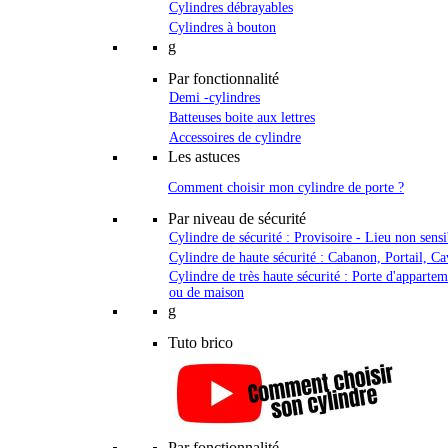
Cylindres débrayables
Cylindres à bouton
g
Par fonctionnalité
Demi -cylindres
Batteuses boite aux lettres
Accessoires de cylindre
Les astuces
Comment choisir mon cylindre de porte ?
Par niveau de sécurité
Cylindre de sécurité : Provisoire - Lieu non sensi
Cylindre de haute sécurité : Cabanon, Portail, Ca
Cylindre de très haute sécurité : Porte d'apparte
ou de maison
g
Tuto brico
Par fonctionnalité