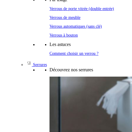
Verrous de porte vitrée (double entrée)
Verrous de meuble
Verrous automatiques (sans clé)
Verrous à bouton
Les astuces
Comment choisir un verrou ?
Serrures
Découvrez nos serrures