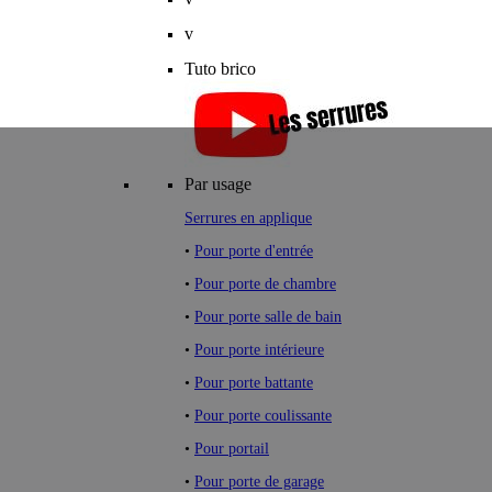
v
Tuto brico
Par usage
Serrures en applique
•
Pour porte d'entrée
•
Pour porte de chambre
•
Pour porte salle de bain
•
Pour porte intérieure
•
Pour porte battante
•
Pour porte coulissante
•
Pour portail
•
Pour porte de garage