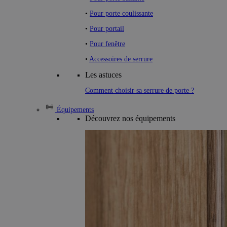
•
Pour porte coulissante
•
Pour portail
•
Pour fenêtre
•
Accessoires de serrure
Les astuces
Comment choisir sa serrure de porte ?
Équipements
Découvrez nos équipements