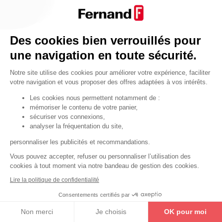
Par fonctionnalité
Cendrier
Par fonctionnalité
Des cookies bien verrouillés pour
Equipements de porte
une navigation en toute sécurité.
•
Entrebâilleurs de porte
Notre site utilise des cookies pour améliorer votre expérience, faciliter
•
Judas de porte
votre navigation et vous proposer des offres adaptées à vos intérêts.
•
Fermes-portes
Les cookies nous permettent notamment de :
mémoriser le contenu de votre panier,
•
Arrêts de porte
sécuriser vos connexions,
•
Butoirs de porte
analyser la fréquentation du site,
•
Charnières de porte
personnaliser les publicités et recommandations.
•
Accessoires de fixation
Vous pouvez accepter, refuser ou personnaliser l’utilisation des
cookies à tout moment via notre bandeau de gestion des cookies.
Les astuces
Lire la politique de confidentialité
Les équipements de porte
Consentements certifiés par
Les équipements pour les personnes
Non merci
Je choisis
OK pour moi
By Thirard