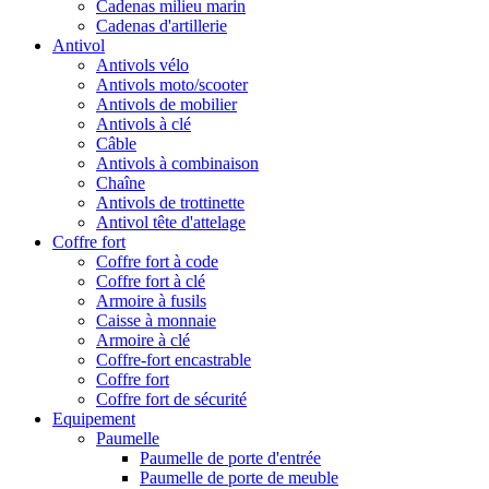
Cadenas milieu marin
Cadenas d'artillerie
Antivol
Antivols vélo
Antivols moto/scooter
Antivols de mobilier
Antivols à clé
Câble
Antivols à combinaison
Chaîne
Antivols de trottinette
Antivol tête d'attelage
Coffre fort
Coffre fort à code
Coffre fort à clé
Armoire à fusils
Caisse à monnaie
Armoire à clé
Coffre-fort encastrable
Coffre fort
Coffre fort de sécurité
Equipement
Paumelle
Paumelle de porte d'entrée
Paumelle de porte de meuble