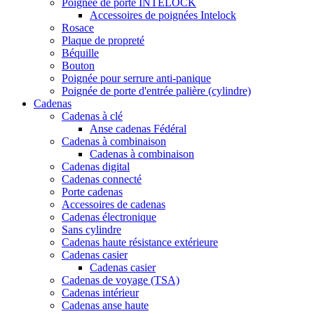
Poignée de porte INTELOCK
Accessoires de poignées Intelock
Rosace
Plaque de propreté
Béquille
Bouton
Poignée pour serrure anti-panique
Poignée de porte d'entrée palière (cylindre)
Cadenas
Cadenas à clé
Anse cadenas Fédéral
Cadenas à combinaison
Cadenas à combinaison
Cadenas digital
Cadenas connecté
Porte cadenas
Accessoires de cadenas
Cadenas électronique
Sans cylindre
Cadenas haute résistance extérieure
Cadenas casier
Cadenas casier
Cadenas de voyage (TSA)
Cadenas intérieur
Cadenas anse haute