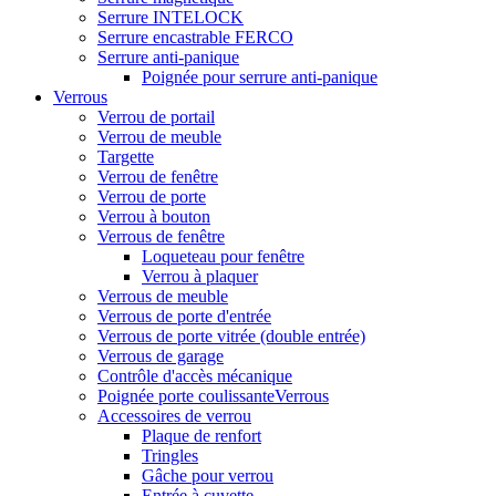
Serrure INTELOCK
Serrure encastrable FERCO
Serrure anti-panique
Poignée pour serrure anti-panique
Verrous
Verrou de portail
Verrou de meuble
Targette
Verrou de fenêtre
Verrou de porte
Verrou à bouton
Verrous de fenêtre
Loqueteau pour fenêtre
Verrou à plaquer
Verrous de meuble
Verrous de porte d'entrée
Verrous de porte vitrée (double entrée)
Verrous de garage
Contrôle d'accès mécanique
Poignée porte coulissanteVerrous
Accessoires de verrou
Plaque de renfort
Tringles
Gâche pour verrou
Entrée à cuvette