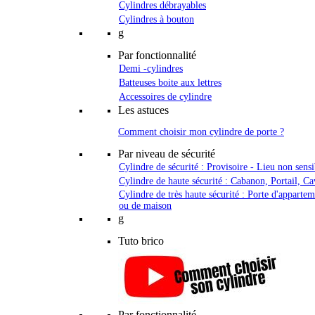
Cylindres débrayables
Cylindres à bouton
g
Par fonctionnalité
Demi -cylindres
Batteuses boite aux lettres
Accessoires de cylindre
Les astuces
Comment choisir mon cylindre de porte ?
Par niveau de sécurité
Cylindre de sécurité : Provisoire - Lieu non sensi
Cylindre de haute sécurité : Cabanon, Portail, Ca
Cylindre de très haute sécurité : Porte d'apparte
ou de maison
g
Tuto brico
Par fonctionnalité