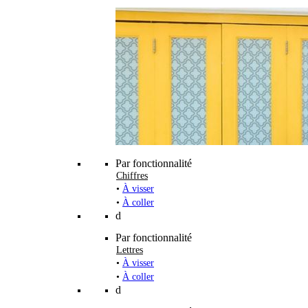
Par fonctionnalité
Chiffres
•
À visser
•
À coller
d
Par fonctionnalité
Lettres
•
À visser
•
À coller
d