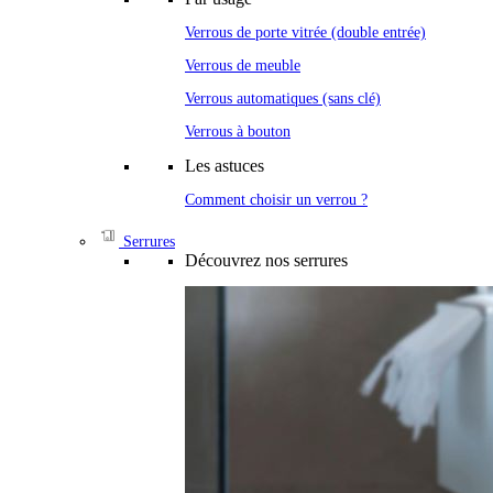
Verrous de porte vitrée (double entrée)
Verrous de meuble
Verrous automatiques (sans clé)
Verrous à bouton
Les astuces
Comment choisir un verrou ?
Serrures
Découvrez nos serrures