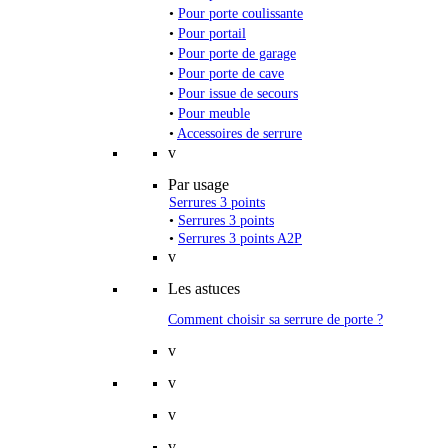
•
Pour porte coulissante
•
Pour portail
•
Pour porte de garage
•
Pour porte de cave
•
Pour issue de secours
•
Pour meuble
•
Accessoires de serrure
v
Par usage
Serrures 3 points
•
Serrures 3 points
•
Serrures 3 points A2P
v
Les astuces
Comment choisir sa serrure de porte ?
v
v
v
v