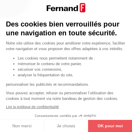
Par fonctionnalité
Cendrier
Par fonctionnalité
Des cookies bien verrouillés pour
Equipements de porte
une navigation en toute sécurité.
•
Entrebâilleurs de porte
Notre site utilise des cookies pour améliorer votre expérience, faciliter
•
Judas de porte
votre navigation et vous proposer des offres adaptées à vos intérêts.
•
Fermes-portes
Les cookies nous permettent notamment de :
mémoriser le contenu de votre panier,
•
Arrêts de porte
sécuriser vos connexions,
•
Butoirs de porte
analyser la fréquentation du site,
•
Charnières de porte
personnaliser les publicités et recommandations.
•
Accessoires de fixation
Vous pouvez accepter, refuser ou personnaliser l’utilisation des
cookies à tout moment via notre bandeau de gestion des cookies.
Les astuces
Lire la politique de confidentialité
Les équipements de porte
Consentements certifiés par
Les équipements pour les personnes
Non merci
Je choisis
OK pour moi
By Thirard