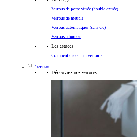
Verrous de porte vitrée (double entrée)
Verrous de meuble
Verrous automatiques (sans clé)
Verrous à bouton
Les astuces
Comment choisir un verrou ?
Serrures
Découvrez nos serrures