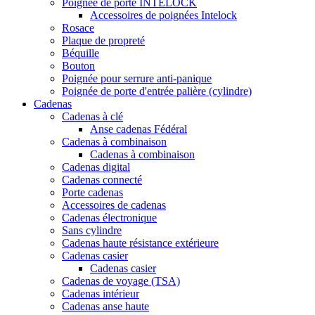
Poignée de porte INTELOCK
Accessoires de poignées Intelock
Rosace
Plaque de propreté
Béquille
Bouton
Poignée pour serrure anti-panique
Poignée de porte d'entrée palière (cylindre)
Cadenas
Cadenas à clé
Anse cadenas Fédéral
Cadenas à combinaison
Cadenas à combinaison
Cadenas digital
Cadenas connecté
Porte cadenas
Accessoires de cadenas
Cadenas électronique
Sans cylindre
Cadenas haute résistance extérieure
Cadenas casier
Cadenas casier
Cadenas de voyage (TSA)
Cadenas intérieur
Cadenas anse haute