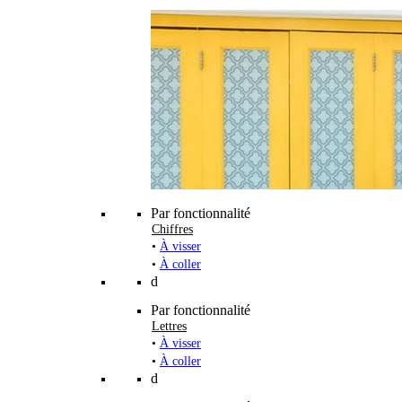
Par fonctionnalité
Chiffres
•
À visser
•
À coller
d
Par fonctionnalité
Lettres
•
À visser
•
À coller
d