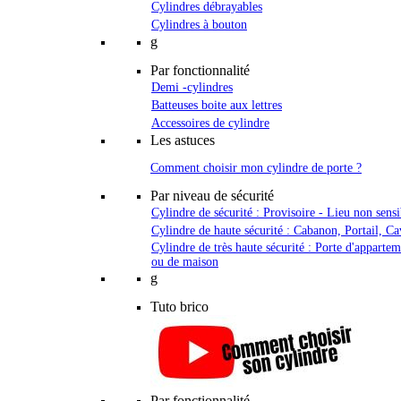
Cylindres débrayables
Cylindres à bouton
g
Par fonctionnalité
Demi -cylindres
Batteuses boite aux lettres
Accessoires de cylindre
Les astuces
Comment choisir mon cylindre de porte ?
Par niveau de sécurité
Cylindre de sécurité : Provisoire - Lieu non sensi
Cylindre de haute sécurité : Cabanon, Portail, Ca
Cylindre de très haute sécurité : Porte d'apparte
ou de maison
g
Tuto brico
Par fonctionnalité