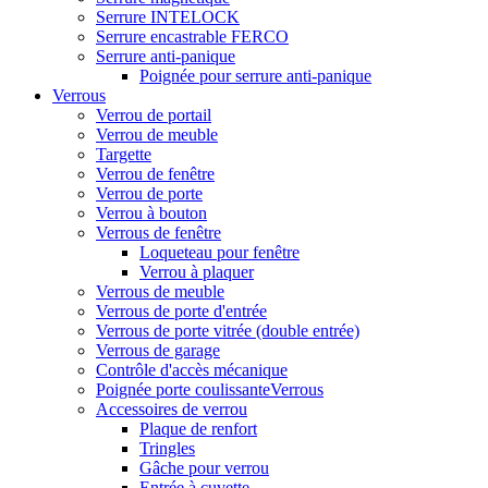
Serrure INTELOCK
Serrure encastrable FERCO
Serrure anti-panique
Poignée pour serrure anti-panique
Verrous
Verrou de portail
Verrou de meuble
Targette
Verrou de fenêtre
Verrou de porte
Verrou à bouton
Verrous de fenêtre
Loqueteau pour fenêtre
Verrou à plaquer
Verrous de meuble
Verrous de porte d'entrée
Verrous de porte vitrée (double entrée)
Verrous de garage
Contrôle d'accès mécanique
Poignée porte coulissanteVerrous
Accessoires de verrou
Plaque de renfort
Tringles
Gâche pour verrou
Entrée à cuvette