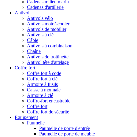
Cadenas milieu marin
Cadenas d'artillerie
Antivol
Antivols vélo
Antivols moto/scooter
Antivols de mobilier
Antivols à clé
Câble
Antivols à combinaison
Chaîne
Antivols de trottinette
Antivol tête d'attelage
Coffre fort
Coffre fort à code
Coffre fort à clé
Armoire à fusils
Caisse à monnaie
Armoire à clé
Coffre-fort encastrable
Coffre fort
Coffre fort de sécurité
Equipement
Paumelle
Paumelle de porte d'entrée
Paumelle de porte de meuble