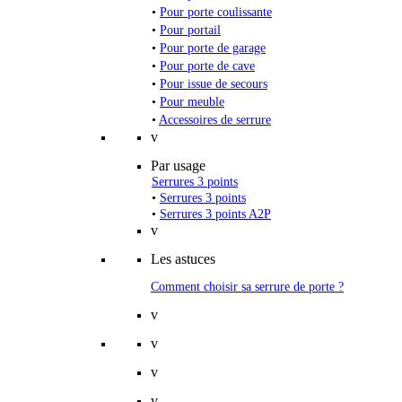
•
Pour porte coulissante
•
Pour portail
•
Pour porte de garage
•
Pour porte de cave
•
Pour issue de secours
•
Pour meuble
•
Accessoires de serrure
v
Par usage
Serrures 3 points
•
Serrures 3 points
•
Serrures 3 points A2P
v
Les astuces
Comment choisir sa serrure de porte ?
v
v
v
v