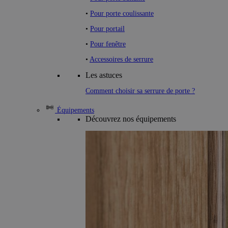
•
Pour porte coulissante
•
Pour portail
•
Pour fenêtre
•
Accessoires de serrure
Les astuces
Comment choisir sa serrure de porte ?
Équipements
Découvrez nos équipements