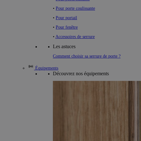
•
Pour porte coulissante
•
Pour portail
•
Pour fenêtre
•
Accessoires de serrure
Les astuces
Comment choisir sa serrure de porte ?
Équipements
Découvrez nos équipements