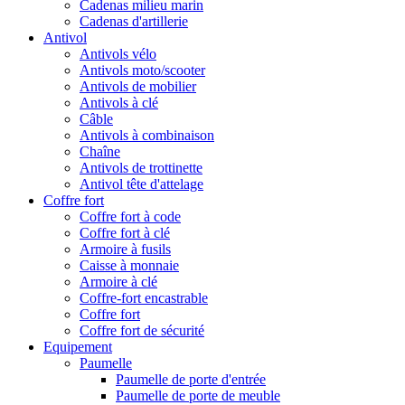
Cadenas milieu marin
Cadenas d'artillerie
Antivol
Antivols vélo
Antivols moto/scooter
Antivols de mobilier
Antivols à clé
Câble
Antivols à combinaison
Chaîne
Antivols de trottinette
Antivol tête d'attelage
Coffre fort
Coffre fort à code
Coffre fort à clé
Armoire à fusils
Caisse à monnaie
Armoire à clé
Coffre-fort encastrable
Coffre fort
Coffre fort de sécurité
Equipement
Paumelle
Paumelle de porte d'entrée
Paumelle de porte de meuble