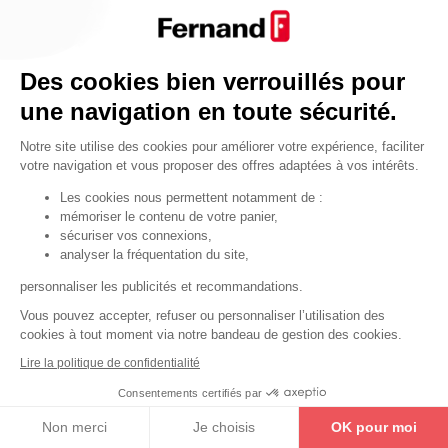
Par fonctionnalité
Cendrier
Par fonctionnalité
Des cookies bien verrouillés pour
Equipements de porte
une navigation en toute sécurité.
•
Entrebâilleurs de porte
Notre site utilise des cookies pour améliorer votre expérience, faciliter
•
Judas de porte
votre navigation et vous proposer des offres adaptées à vos intérêts.
•
Fermes-portes
Les cookies nous permettent notamment de :
mémoriser le contenu de votre panier,
•
Arrêts de porte
sécuriser vos connexions,
•
Butoirs de porte
analyser la fréquentation du site,
•
Charnières de porte
personnaliser les publicités et recommandations.
•
Accessoires de fixation
Vous pouvez accepter, refuser ou personnaliser l’utilisation des
cookies à tout moment via notre bandeau de gestion des cookies.
Les astuces
Lire la politique de confidentialité
Les équipements de porte
Consentements certifiés par
Les équipements pour les personnes
Non merci
Je choisis
OK pour moi
By Thirard