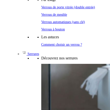
Verrous de porte vitrée (double entrée)
Verrous de meuble
Verrous automatiques (sans clé)
Verrous à bouton
Les astuces
Comment choisir un verrou ?
Serrures
Découvrez nos serrures