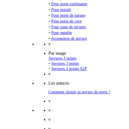
•
Pour porte coulissante
•
Pour portail
•
Pour porte de garage
•
Pour porte de cave
•
Pour issue de secours
•
Pour meuble
•
Accessoires de serrure
v
Par usage
Serrures 3 points
•
Serrures 3 points
•
Serrures 3 points A2P
v
Les astuces
Comment choisir sa serrure de porte ?
v
v
v
v