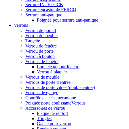
Serrure INTELOCK
Serrure encastrable FERCO
Serrure anti-panique
Poignée pour serrure anti-panique
Verrous
Verrou de portail
Verrou de meuble
Targette
Verrou de fenêtre
Verrou de porte
Verrou à bouton
Verrous de fenêtre
Loqueteau pour fenêtre
Verrou à plaquer
Verrous de meuble
Verrous de porte d'entrée
Verrous de porte vitrée (double entrée)
Verrous de garage
Contrôle d'accès mécanique
Poignée porte coulissanteVerrous
Accessoires de verrou
Plaque de renfort
Tringles
Gâche pour verrou
Entrée à cuvette