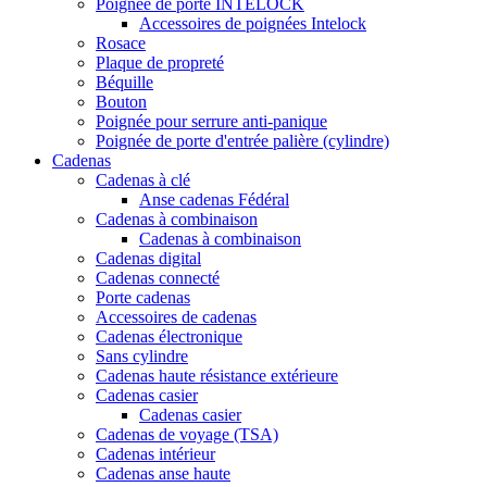
Poignée de porte INTELOCK
Accessoires de poignées Intelock
Rosace
Plaque de propreté
Béquille
Bouton
Poignée pour serrure anti-panique
Poignée de porte d'entrée palière (cylindre)
Cadenas
Cadenas à clé
Anse cadenas Fédéral
Cadenas à combinaison
Cadenas à combinaison
Cadenas digital
Cadenas connecté
Porte cadenas
Accessoires de cadenas
Cadenas électronique
Sans cylindre
Cadenas haute résistance extérieure
Cadenas casier
Cadenas casier
Cadenas de voyage (TSA)
Cadenas intérieur
Cadenas anse haute