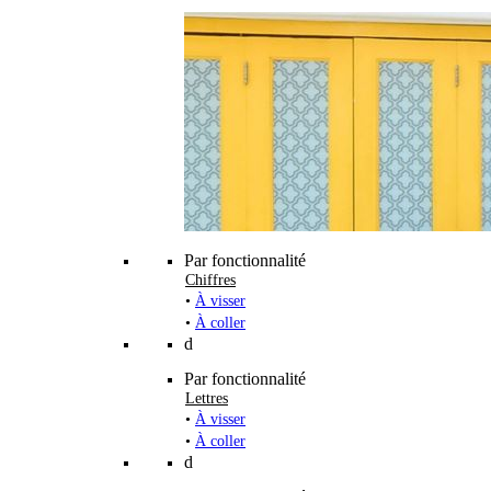
Par fonctionnalité
Chiffres
•
À visser
•
À coller
d
Par fonctionnalité
Lettres
•
À visser
•
À coller
d