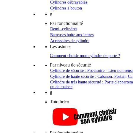
Cylindres débrayables
Cylindres à bouton
g
Par fonctionnalité
Demi -cylindres
Batteuses boite aux lettres
Accessoires de cylindre
Les astuces
Comment choisir mon cylindre de porte ?
Par niveau de sécurité
Cylindre de sécurité : Provisoire - Lieu non sensi
Cylindre de haute sécurité : Cabanon, Portail, Ca
Cylindre de très haute sécurité : Porte d'apparte
ou de maison
g
Tuto brico
Par fonctionnalité