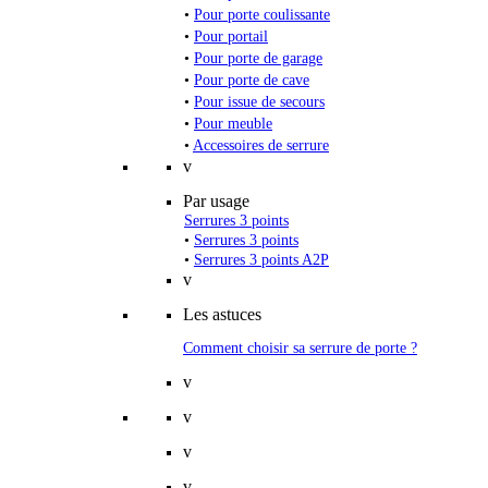
•
Pour porte coulissante
•
Pour portail
•
Pour porte de garage
•
Pour porte de cave
•
Pour issue de secours
•
Pour meuble
•
Accessoires de serrure
v
Par usage
Serrures 3 points
•
Serrures 3 points
•
Serrures 3 points A2P
v
Les astuces
Comment choisir sa serrure de porte ?
v
v
v
v