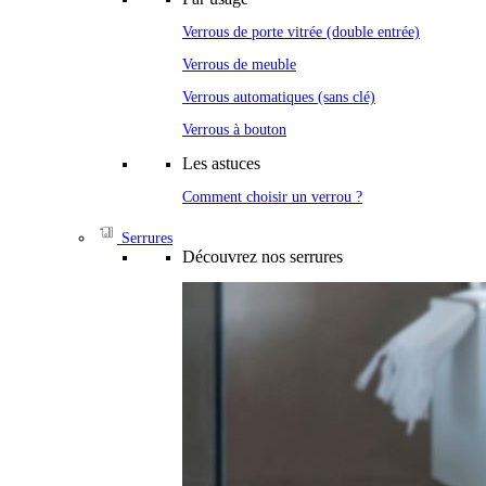
Verrous de porte vitrée (double entrée)
Verrous de meuble
Verrous automatiques (sans clé)
Verrous à bouton
Les astuces
Comment choisir un verrou ?
Serrures
Découvrez nos serrures