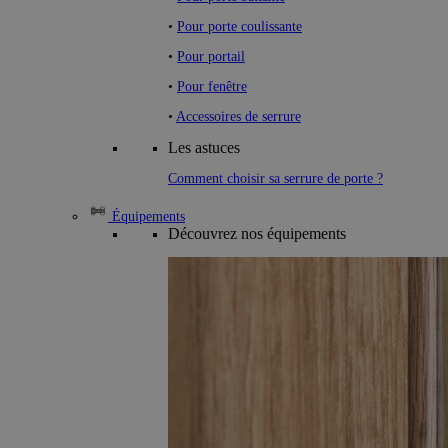
•
Pour porte coulissante
•
Pour portail
•
Pour fenêtre
•
Accessoires de serrure
Les astuces
Comment choisir sa serrure de porte ?
Équipements
Découvrez nos équipements