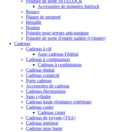
Poignée de porte INTELOCK
Accessoires de poignées Intelock
Rosace
Plaque de propreté
Béquille
Bouton
Poignée pour serrure anti-panique
Poignée de porte d'entrée palière (cylindre)
Cadenas
Cadenas à clé
Anse cadenas Fédéral
Cadenas à combinaison
Cadenas à combinaison
Cadenas digital
Cadenas connecté
Porte cadenas
Accessoires de cadenas
Cadenas électronique
Sans cylindre
Cadenas haute résistance extérieure
Cadenas casier
Cadenas casier
Cadenas de voyage (TSA)
Cadenas intérieur
Cadenas anse haute