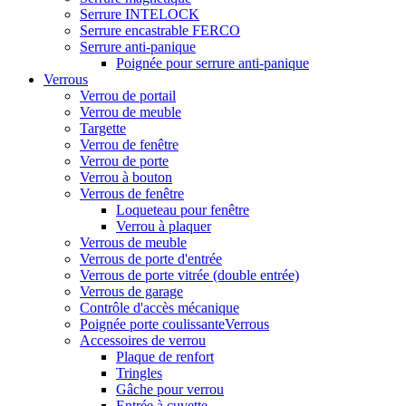
Serrure INTELOCK
Serrure encastrable FERCO
Serrure anti-panique
Poignée pour serrure anti-panique
Verrous
Verrou de portail
Verrou de meuble
Targette
Verrou de fenêtre
Verrou de porte
Verrou à bouton
Verrous de fenêtre
Loqueteau pour fenêtre
Verrou à plaquer
Verrous de meuble
Verrous de porte d'entrée
Verrous de porte vitrée (double entrée)
Verrous de garage
Contrôle d'accès mécanique
Poignée porte coulissanteVerrous
Accessoires de verrou
Plaque de renfort
Tringles
Gâche pour verrou
Entrée à cuvette