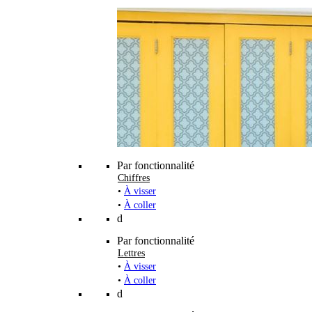
Par fonctionnalité
Chiffres
•
À visser
•
À coller
d
Par fonctionnalité
Lettres
•
À visser
•
À coller
d