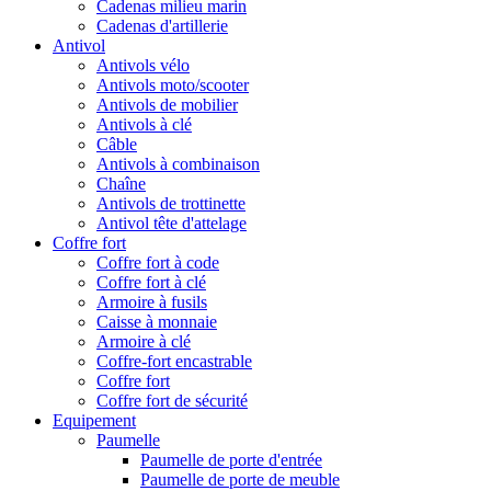
Cadenas milieu marin
Cadenas d'artillerie
Antivol
Antivols vélo
Antivols moto/scooter
Antivols de mobilier
Antivols à clé
Câble
Antivols à combinaison
Chaîne
Antivols de trottinette
Antivol tête d'attelage
Coffre fort
Coffre fort à code
Coffre fort à clé
Armoire à fusils
Caisse à monnaie
Armoire à clé
Coffre-fort encastrable
Coffre fort
Coffre fort de sécurité
Equipement
Paumelle
Paumelle de porte d'entrée
Paumelle de porte de meuble