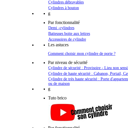
Cylindres débrayables
Cylindres à bouton
g
Par fonctionnalité
Demi -cylindres
Batteuses boite aux lettres
Accessoires de cylindre
Les astuces
Comment choisir mon cylindre de porte ?
Par niveau de sécurité
Cylindre de sécurité : Provisoire - Lieu non sensi
Cylindre de haute sécurité : Cabanon, Portail, Ca
Cylindre de très haute sécurité : Porte d'apparte
ou de maison
g
Tuto brico
Par fonctionnalité