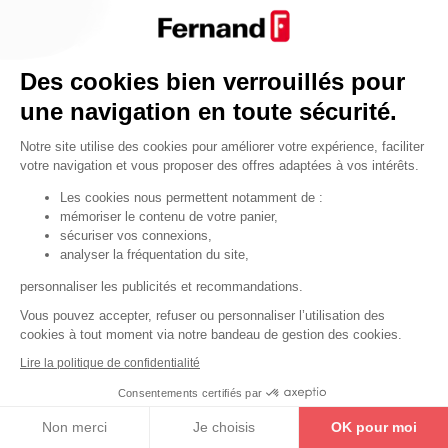
Par fonctionnalité
Cendrier
Par fonctionnalité
Des cookies bien verrouillés pour
Equipements de porte
une navigation en toute sécurité.
•
Entrebâilleurs de porte
Notre site utilise des cookies pour améliorer votre expérience, faciliter
•
Judas de porte
votre navigation et vous proposer des offres adaptées à vos intérêts.
•
Fermes-portes
Les cookies nous permettent notamment de :
mémoriser le contenu de votre panier,
•
Arrêts de porte
sécuriser vos connexions,
•
Butoirs de porte
analyser la fréquentation du site,
•
Charnières de porte
personnaliser les publicités et recommandations.
•
Accessoires de fixation
Vous pouvez accepter, refuser ou personnaliser l’utilisation des
cookies à tout moment via notre bandeau de gestion des cookies.
Les astuces
Lire la politique de confidentialité
Les équipements de porte
Consentements certifiés par
Les équipements pour les personnes
Non merci
Je choisis
OK pour moi
By Thirard