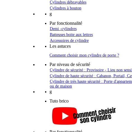
Cylindres débrayables
Cylindres à bouton
g
Par fonctionnalité
Demi -cylindres
Batteuses boite aux lettres
Accessoires de cylindre
Les astuces
Comment choisir mon cylindre de porte ?
Par niveau de sécurité
Cylindre de sécurité : Provisoire - Lieu non sensi
Cylindre de haute sécurité : Cabanon, Portail, Ca
Cylindre de très haute sécurité : Porte d'apparte
ou de maison
g
Tuto brico
Par fonctionnalité