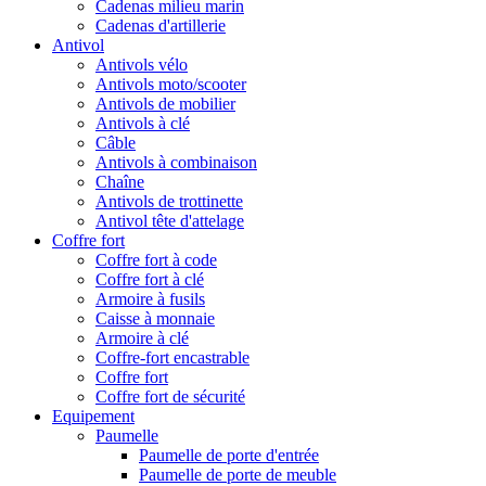
Cadenas milieu marin
Cadenas d'artillerie
Antivol
Antivols vélo
Antivols moto/scooter
Antivols de mobilier
Antivols à clé
Câble
Antivols à combinaison
Chaîne
Antivols de trottinette
Antivol tête d'attelage
Coffre fort
Coffre fort à code
Coffre fort à clé
Armoire à fusils
Caisse à monnaie
Armoire à clé
Coffre-fort encastrable
Coffre fort
Coffre fort de sécurité
Equipement
Paumelle
Paumelle de porte d'entrée
Paumelle de porte de meuble