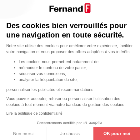
Par fonctionnalité
Cendrier
Par fonctionnalité
Des cookies bien verrouillés pour
Equipements de porte
une navigation en toute sécurité.
•
Entrebâilleurs de porte
Notre site utilise des cookies pour améliorer votre expérience, faciliter
•
Judas de porte
votre navigation et vous proposer des offres adaptées à vos intérêts.
•
Fermes-portes
Les cookies nous permettent notamment de :
mémoriser le contenu de votre panier,
•
Arrêts de porte
sécuriser vos connexions,
•
Butoirs de porte
analyser la fréquentation du site,
•
Charnières de porte
personnaliser les publicités et recommandations.
•
Accessoires de fixation
Vous pouvez accepter, refuser ou personnaliser l’utilisation des
cookies à tout moment via notre bandeau de gestion des cookies.
Les astuces
Lire la politique de confidentialité
Les équipements de porte
Consentements certifiés par
Les équipements pour les personnes
Non merci
Je choisis
OK pour moi
By Thirard