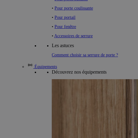
•
Pour porte coulissante
•
Pour portail
•
Pour fenêtre
•
Accessoires de serrure
Les astuces
Comment choisir sa serrure de porte ?
Équipements
Découvrez nos équipements