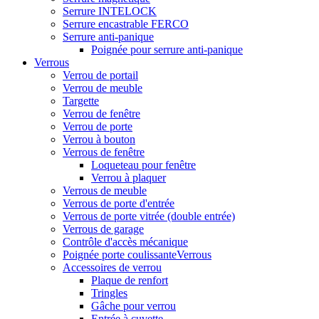
Serrure INTELOCK
Serrure encastrable FERCO
Serrure anti-panique
Poignée pour serrure anti-panique
Verrous
Verrou de portail
Verrou de meuble
Targette
Verrou de fenêtre
Verrou de porte
Verrou à bouton
Verrous de fenêtre
Loqueteau pour fenêtre
Verrou à plaquer
Verrous de meuble
Verrous de porte d'entrée
Verrous de porte vitrée (double entrée)
Verrous de garage
Contrôle d'accès mécanique
Poignée porte coulissanteVerrous
Accessoires de verrou
Plaque de renfort
Tringles
Gâche pour verrou
Entrée à cuvette