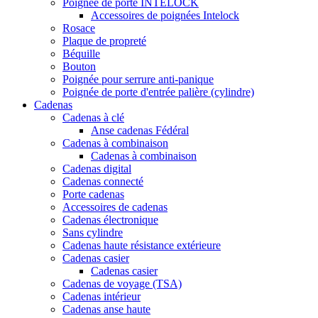
Poignée de porte INTELOCK
Accessoires de poignées Intelock
Rosace
Plaque de propreté
Béquille
Bouton
Poignée pour serrure anti-panique
Poignée de porte d'entrée palière (cylindre)
Cadenas
Cadenas à clé
Anse cadenas Fédéral
Cadenas à combinaison
Cadenas à combinaison
Cadenas digital
Cadenas connecté
Porte cadenas
Accessoires de cadenas
Cadenas électronique
Sans cylindre
Cadenas haute résistance extérieure
Cadenas casier
Cadenas casier
Cadenas de voyage (TSA)
Cadenas intérieur
Cadenas anse haute