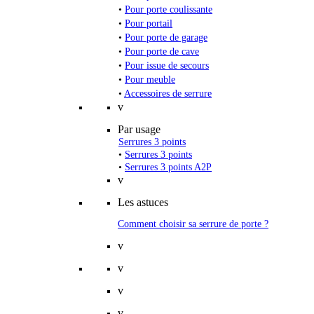
•
Pour porte coulissante
•
Pour portail
•
Pour porte de garage
•
Pour porte de cave
•
Pour issue de secours
•
Pour meuble
•
Accessoires de serrure
v
Par usage
Serrures 3 points
•
Serrures 3 points
•
Serrures 3 points A2P
v
Les astuces
Comment choisir sa serrure de porte ?
v
v
v
v