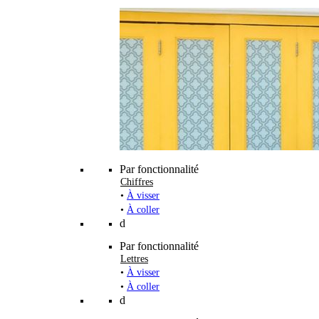
Par fonctionnalité
Chiffres
•
À visser
•
À coller
d
Par fonctionnalité
Lettres
•
À visser
•
À coller
d