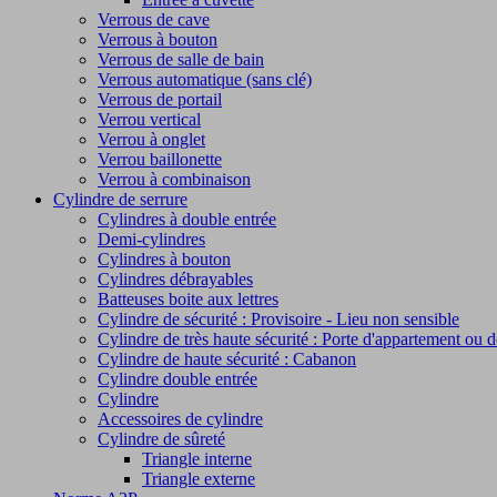
Verrous de cave
Verrous à bouton
Verrous de salle de bain
Verrous automatique (sans clé)
Verrous de portail
Verrou vertical
Verrou à onglet
Verrou baillonette
Verrou à combinaison
Cylindre de serrure
Cylindres à double entrée
Demi-cylindres
Cylindres à bouton
Cylindres débrayables
Batteuses boite aux lettres
Cylindre de sécurité : Provisoire - Lieu non sensible
Cylindre de très haute sécurité : Porte d'appartement ou 
Cylindre de haute sécurité : Cabanon
Cylindre double entrée
Cylindre
Accessoires de cylindre
Cylindre de sûreté
Triangle interne
Triangle externe