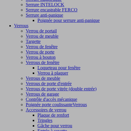
Serrure INTELOCK
Serrure encastrable FERCO
Serrure anti-panique
Poignée pour serrure anti-panique
Verrous
Verrou de portail
Verrou de meuble
Targette
Verrou de fenêtre
Verrou de porte
Verrou à bouton
Verrous de fenêtre
Loqueteau pour fenêtre
Verrou à plaquer
Verrous de meuble
Verrous de porte d'entrée
Verrous de porte vitrée (double entrée)
Verrous de garage
Contrôle d'accès mécanique
Poignée porte coulissanteVerrous
Accessoires de verrou
Plaque de renfort
Tringles
Gâche pour verrou
Entrée à cuvette