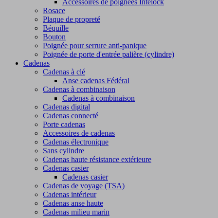
Accessoires de poignées Intelock
Rosace
Plaque de propreté
Béquille
Bouton
Poignée pour serrure anti-panique
Poignée de porte d'entrée palière (cylindre)
Cadenas
Cadenas à clé
Anse cadenas Fédéral
Cadenas à combinaison
Cadenas à combinaison
Cadenas digital
Cadenas connecté
Porte cadenas
Accessoires de cadenas
Cadenas électronique
Sans cylindre
Cadenas haute résistance extérieure
Cadenas casier
Cadenas casier
Cadenas de voyage (TSA)
Cadenas intérieur
Cadenas anse haute
Cadenas milieu marin