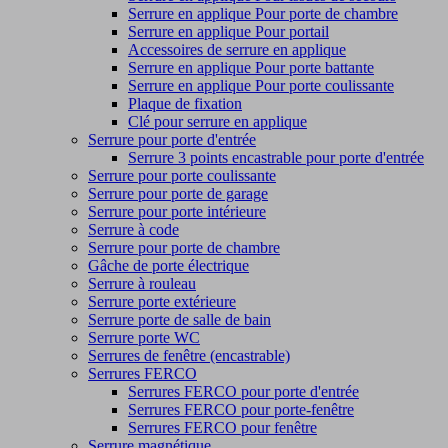
Serrure en applique Pour porte de chambre
Serrure en applique Pour portail
Accessoires de serrure en applique
Serrure en applique Pour porte battante
Serrure en applique Pour porte coulissante
Plaque de fixation
Clé pour serrure en applique
Serrure pour porte d'entrée
Serrure 3 points encastrable pour porte d'entrée
Serrure pour porte coulissante
Serrure pour porte de garage
Serrure pour porte intérieure
Serrure à code
Serrure pour porte de chambre
Gâche de porte électrique
Serrure à rouleau
Serrure porte extérieure
Serrure porte de salle de bain
Serrure porte WC
Serrures de fenêtre (encastrable)
Serrures FERCO
Serrures FERCO pour porte d'entrée
Serrures FERCO pour porte-fenêtre
Serrures FERCO pour fenêtre
Serrure magnétique