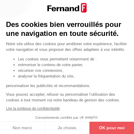
Par fonctionnalité
Cendrier
Par fonctionnalité
Des cookies bien verrouillés pour
Equipements de porte
une navigation en toute sécurité.
•
Entrebâilleurs de porte
Notre site utilise des cookies pour améliorer votre expérience, faciliter
•
Judas de porte
votre navigation et vous proposer des offres adaptées à vos intérêts.
•
Fermes-portes
Les cookies nous permettent notamment de :
mémoriser le contenu de votre panier,
•
Arrêts de porte
sécuriser vos connexions,
•
Butoirs de porte
analyser la fréquentation du site,
•
Charnières de porte
personnaliser les publicités et recommandations.
•
Accessoires de fixation
Vous pouvez accepter, refuser ou personnaliser l’utilisation des
cookies à tout moment via notre bandeau de gestion des cookies.
Les astuces
Lire la politique de confidentialité
Les équipements de porte
Consentements certifiés par
Les équipements pour les personnes
Non merci
Je choisis
OK pour moi
By Thirard