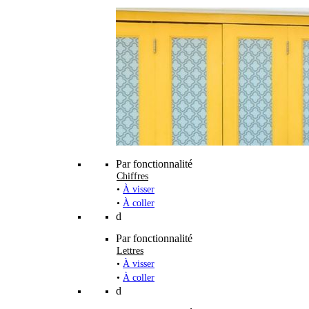
Par fonctionnalité
Chiffres
•
À visser
•
À coller
d
Par fonctionnalité
Lettres
•
À visser
•
À coller
d