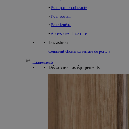
•
Pour porte coulissante
•
Pour portail
•
Pour fenêtre
•
Accessoires de serrure
Les astuces
Comment choisir sa serrure de porte ?
Équipements
Découvrez nos équipements