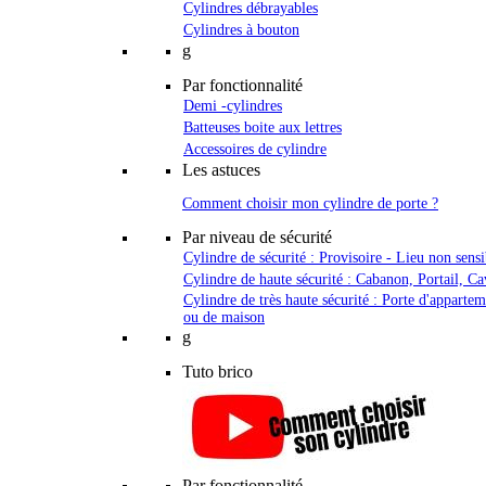
Cylindres débrayables
Cylindres à bouton
g
Par fonctionnalité
Demi -cylindres
Batteuses boite aux lettres
Accessoires de cylindre
Les astuces
Comment choisir mon cylindre de porte ?
Par niveau de sécurité
Cylindre de sécurité : Provisoire - Lieu non sensi
Cylindre de haute sécurité : Cabanon, Portail, Ca
Cylindre de très haute sécurité : Porte d'apparte
ou de maison
g
Tuto brico
Par fonctionnalité