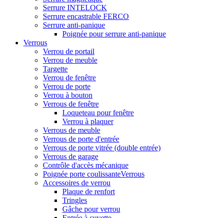
Serrure INTELOCK
Serrure encastrable FERCO
Serrure anti-panique
Poignée pour serrure anti-panique
Verrous
Verrou de portail
Verrou de meuble
Targette
Verrou de fenêtre
Verrou de porte
Verrou à bouton
Verrous de fenêtre
Loqueteau pour fenêtre
Verrou à plaquer
Verrous de meuble
Verrous de porte d'entrée
Verrous de porte vitrée (double entrée)
Verrous de garage
Contrôle d'accès mécanique
Poignée porte coulissanteVerrous
Accessoires de verrou
Plaque de renfort
Tringles
Gâche pour verrou
Entrée à cuvette