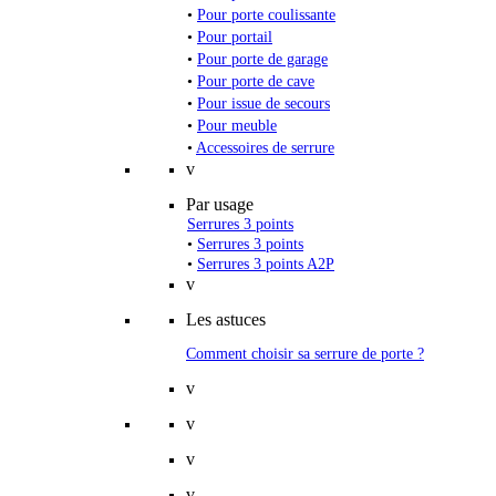
•
Pour porte coulissante
•
Pour portail
•
Pour porte de garage
•
Pour porte de cave
•
Pour issue de secours
•
Pour meuble
•
Accessoires de serrure
v
Par usage
Serrures 3 points
•
Serrures 3 points
•
Serrures 3 points A2P
v
Les astuces
Comment choisir sa serrure de porte ?
v
v
v
v