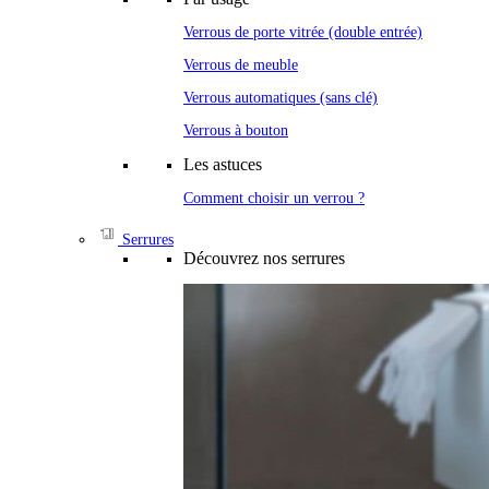
Verrous de porte vitrée (double entrée)
Verrous de meuble
Verrous automatiques (sans clé)
Verrous à bouton
Les astuces
Comment choisir un verrou ?
Serrures
Découvrez nos serrures