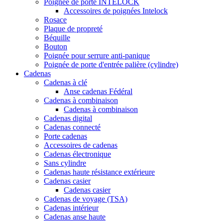
Poignée de porte INTELOCK
Accessoires de poignées Intelock
Rosace
Plaque de propreté
Béquille
Bouton
Poignée pour serrure anti-panique
Poignée de porte d'entrée palière (cylindre)
Cadenas
Cadenas à clé
Anse cadenas Fédéral
Cadenas à combinaison
Cadenas à combinaison
Cadenas digital
Cadenas connecté
Porte cadenas
Accessoires de cadenas
Cadenas électronique
Sans cylindre
Cadenas haute résistance extérieure
Cadenas casier
Cadenas casier
Cadenas de voyage (TSA)
Cadenas intérieur
Cadenas anse haute