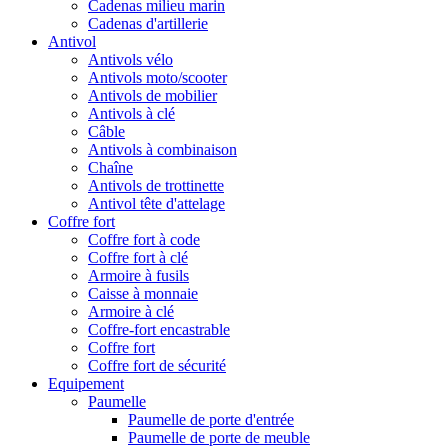
Cadenas milieu marin
Cadenas d'artillerie
Antivol
Antivols vélo
Antivols moto/scooter
Antivols de mobilier
Antivols à clé
Câble
Antivols à combinaison
Chaîne
Antivols de trottinette
Antivol tête d'attelage
Coffre fort
Coffre fort à code
Coffre fort à clé
Armoire à fusils
Caisse à monnaie
Armoire à clé
Coffre-fort encastrable
Coffre fort
Coffre fort de sécurité
Equipement
Paumelle
Paumelle de porte d'entrée
Paumelle de porte de meuble