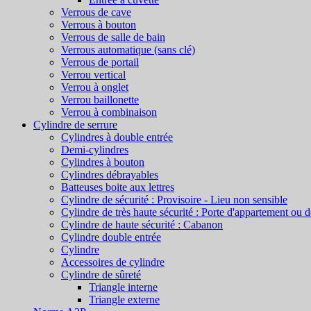
Verrous de cave
Verrous à bouton
Verrous de salle de bain
Verrous automatique (sans clé)
Verrous de portail
Verrou vertical
Verrou à onglet
Verrou baillonette
Verrou à combinaison
Cylindre de serrure
Cylindres à double entrée
Demi-cylindres
Cylindres à bouton
Cylindres débrayables
Batteuses boite aux lettres
Cylindre de sécurité : Provisoire - Lieu non sensible
Cylindre de très haute sécurité : Porte d'appartement ou 
Cylindre de haute sécurité : Cabanon
Cylindre double entrée
Cylindre
Accessoires de cylindre
Cylindre de sûreté
Triangle interne
Triangle externe