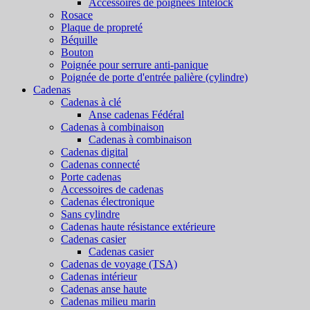
Accessoires de poignées Intelock
Rosace
Plaque de propreté
Béquille
Bouton
Poignée pour serrure anti-panique
Poignée de porte d'entrée palière (cylindre)
Cadenas
Cadenas à clé
Anse cadenas Fédéral
Cadenas à combinaison
Cadenas à combinaison
Cadenas digital
Cadenas connecté
Porte cadenas
Accessoires de cadenas
Cadenas électronique
Sans cylindre
Cadenas haute résistance extérieure
Cadenas casier
Cadenas casier
Cadenas de voyage (TSA)
Cadenas intérieur
Cadenas anse haute
Cadenas milieu marin