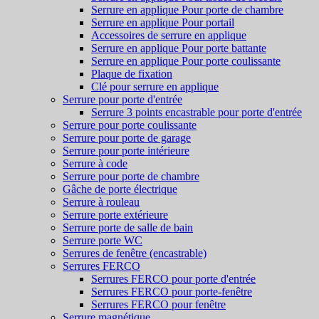
Serrure en applique Pour porte de chambre
Serrure en applique Pour portail
Accessoires de serrure en applique
Serrure en applique Pour porte battante
Serrure en applique Pour porte coulissante
Plaque de fixation
Clé pour serrure en applique
Serrure pour porte d'entrée
Serrure 3 points encastrable pour porte d'entrée
Serrure pour porte coulissante
Serrure pour porte de garage
Serrure pour porte intérieure
Serrure à code
Serrure pour porte de chambre
Gâche de porte électrique
Serrure à rouleau
Serrure porte extérieure
Serrure porte de salle de bain
Serrure porte WC
Serrures de fenêtre (encastrable)
Serrures FERCO
Serrures FERCO pour porte d'entrée
Serrures FERCO pour porte-fenêtre
Serrures FERCO pour fenêtre
Serrure magnétique