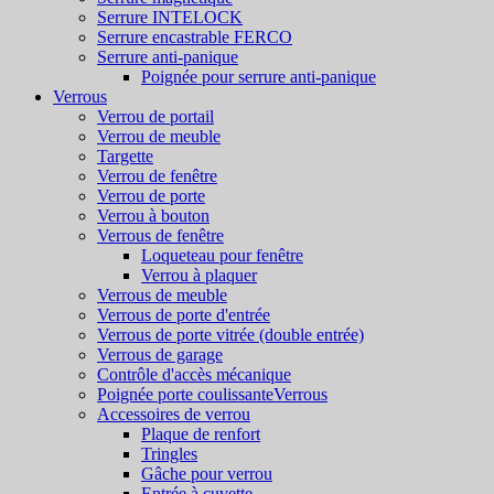
Serrure INTELOCK
Serrure encastrable FERCO
Serrure anti-panique
Poignée pour serrure anti-panique
Verrous
Verrou de portail
Verrou de meuble
Targette
Verrou de fenêtre
Verrou de porte
Verrou à bouton
Verrous de fenêtre
Loqueteau pour fenêtre
Verrou à plaquer
Verrous de meuble
Verrous de porte d'entrée
Verrous de porte vitrée (double entrée)
Verrous de garage
Contrôle d'accès mécanique
Poignée porte coulissanteVerrous
Accessoires de verrou
Plaque de renfort
Tringles
Gâche pour verrou
Entrée à cuvette