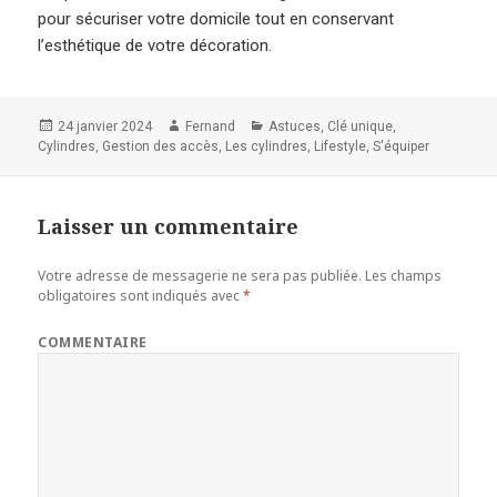
pour sécuriser votre domicile tout en conservant
l’esthétique de votre décoration.
Publié
Auteur
Catégories
,
,
24 janvier 2024
Fernand
Astuces
Clé unique
le
,
,
,
,
Cylindres
Gestion des accès
Les cylindres
Lifestyle
S'équiper
Laisser un commentaire
Votre adresse de messagerie ne sera pas publiée.
Les champs
obligatoires sont indiqués avec
*
COMMENTAIRE