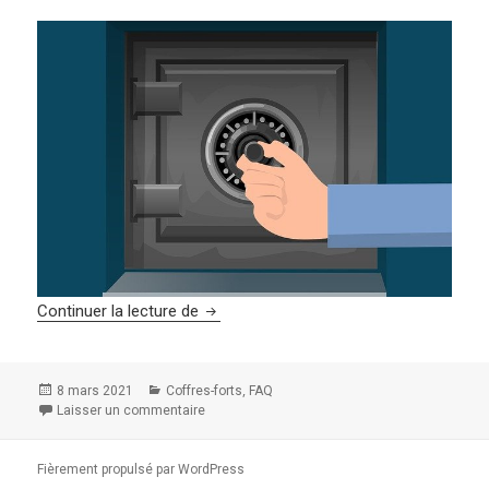
Comment poser un coffre-fort à emmu
Continuer la lecture de
Publié
Catégories
,
8 mars 2021
Coffres-forts
FAQ
le
Laisser un commentaire
sur Comment poser un coffre-fort à emmurer ?
Fièrement propulsé par WordPress