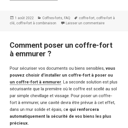
Publié
Catégories
,
Mots-
,
1 août 2022
Coffres-forts
FAQ
coffre-fort
coffre-fort à
,
le
clés
clé
coffre-fort à combinaison
Laisser un commentaire
sur Comprendre
Comment poser un coffre-fort
à emmurer ?
Pour sécuriser vos documents ou biens sensibles,
vous
pouvez choisir d’installer un coffre-fort à poser ou
un coffre-fort à emmurer
. La seconde solution est plus
sécurisante que la première où le coffre est scellé au sol
par simple chevillage et vissage. Pour poser un coffre-
fort à emmurer, une cavité devra être prévue à cet effet,
dans un mur solide et épais, c
e qui renforcera
automatiquement la sécurité de vos biens les plus
précieux.