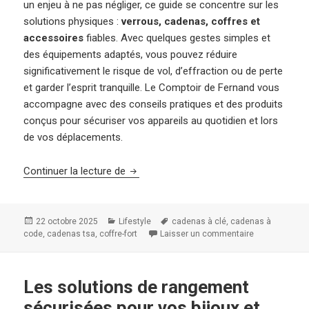
un enjeu à ne pas négliger, ce guide se concentre sur les
solutions physiques :
verrous, cadenas, coffres et
accessoires
fiables. Avec quelques gestes simples et
des équipements adaptés, vous pouvez réduire
significativement le risque de vol, d’effraction ou de perte
et garder l’esprit tranquille. Le Comptoir de Fernand vous
accompagne avec des conseils pratiques et des produits
conçus pour sécuriser vos appareils au quotidien et lors
de vos déplacements.
Comment protéger vos appareils électr
Continuer la lecture de
Publié
Catégories
Mots-
,
22 octobre 2025
Lifestyle
cadenas à clé
cadenas à
le
,
,
clés
code
cadenas tsa
coffre-fort
Laisser un commentaire
sur Comment p
Les solutions de rangement
sécurisées pour vos bijoux et