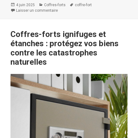
Publié
Catégories
Mots-
4 juin 2025
Coffres-forts
coffre-fort
le
clés
Laisser un commentaire
sur Les solutions de rangement sécurisées pour
Coffres-forts ignifuges et
étanches : protégez vos biens
contre les catastrophes
naturelles