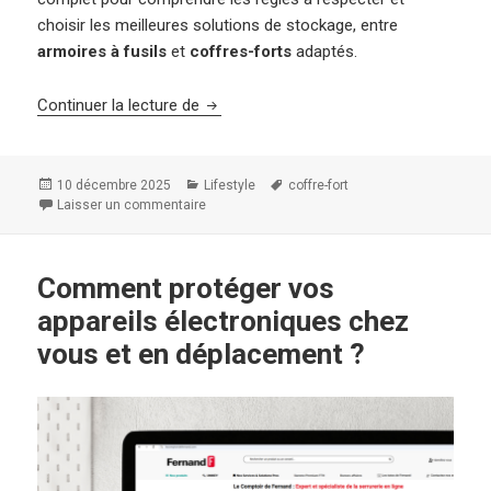
choisir les meilleures solutions de stockage, entre
armoires à fusils
et
coffres-forts
adaptés.
Armes et munitions : comment les stock
Continuer la lecture de
Publié
Catégories
Mots-
10 décembre 2025
Lifestyle
coffre-fort
le
clés
Laisser un commentaire
sur Armes et munitions : comment les stocker 
Comment protéger vos
appareils électroniques chez
vous et en déplacement ?